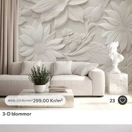
299
.00
Kr
/m²
23
498
.33
Kr
/m²
3-D blommor