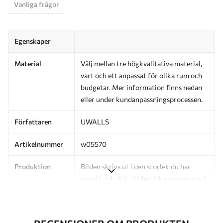
Vanliga frågor
Egenskaper
Material
Välj mellan tre högkvalitativa material,
vart och ett anpassat för olika rum och
budgetar. Mer information finns nedan
eller under kundanpassningsprocessen.
Författaren
UWALLS
Artikelnummer
w05570
Produktion
Bilden skrivs ut i den storlek du har
angett och skärs i identiska remsor med
en bredd på upp till 50 cm.
Dessutom
Du kan lägga till ett lackskikt och/eller