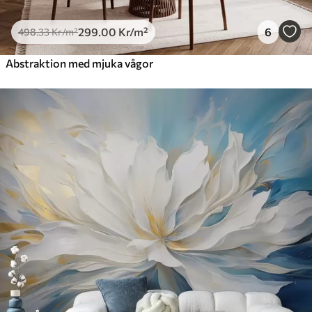
299
.00
Kr
/m²
6
498
.33
Kr
/m²
Abstraktion med mjuka vågor