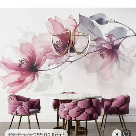
299
.00
Kr
/m²
8
498
.33
Kr
/m²