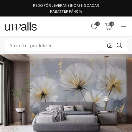
REDO FÖR LEVERANS INOM 1–3 DAGAR
RABATTER PÅ 40 %
0
0