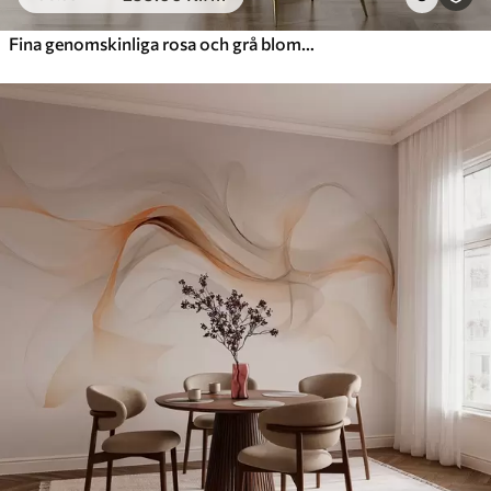
Fina genomskinliga rosa och grå blommor med mjuka, suddiga kronblad på vit bakgrund