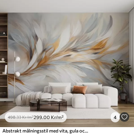
299
.00
Kr
/m²
4
498
.33
Kr
/m²
Abstrakt målningsstil med vita, gula och grå texturerade penseldrag mot en mjuk, ljus bakgrund