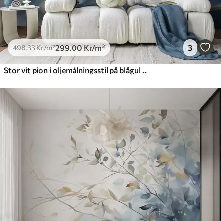
299
.00
Kr
/m²
3
498
.33
Kr
/m²
Stor vit pion i oljemålningsstil på blågul bakgrund