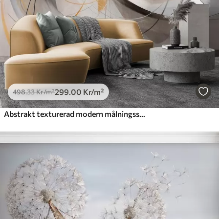
725
.00
435
.00
Kr
/m²
Peel and Stick
900
.00
540
.00
Kr
/m²
299
.00
Kr
/m²
498
.33
Kr
/m²
Abstrakt texturerad modern målningsstil med böjda linjer och geometriska former i nyanser av grått, vitt och orange