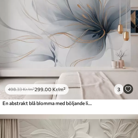
299
.00
Kr
/m²
3
498
.33
Kr
/m²
En abstrakt blå blomma med böljande linjer i Fluid Art-stil