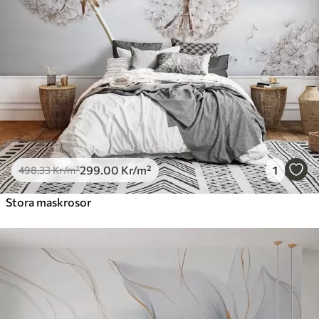
299
.00
Kr
/m²
1
498
.33
Kr
/m²
Stora maskrosor