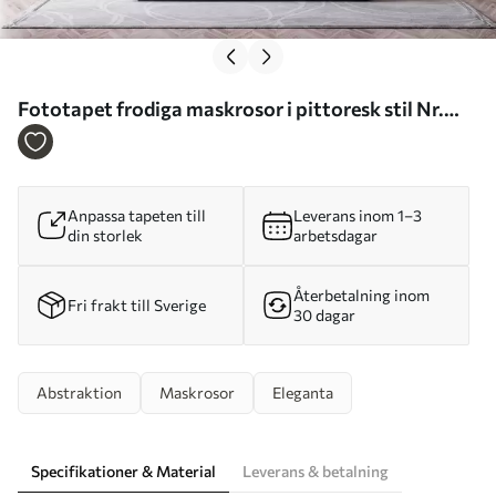
Fototapet frodiga maskrosor i pittoresk stil Nr.
w05570
Anpassa tapeten till
Leverans inom 1–3
din storlek
arbetsdagar
Återbetalning inom
Fri frakt till Sverige
30 dagar
Abstraktion
Maskrosor
Eleganta
Specifikationer & Material
Leverans & betalning