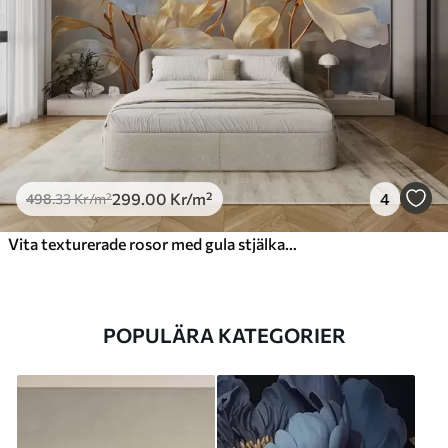
299
.00
Kr
/m²
4
498
.33
Kr
/m²
Vita texturerade rosor med gula stjälkar och blad, mjuk belysning, ljus bakgrund med suddiga blomformer
POPULÄRA KATEGORIER