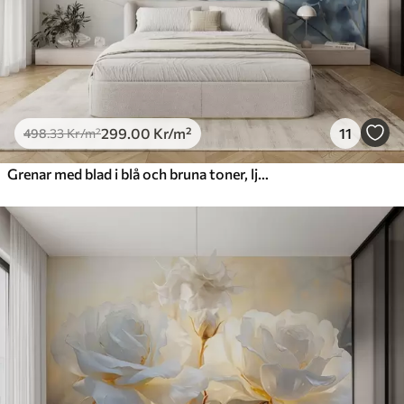
299
.00
Kr
/m²
11
498
.33
Kr
/m²
Grenar med blad i blå och bruna toner, ljus bakgrund, mjuk och skir, akvarellstil