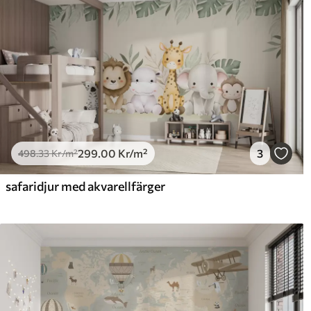
299
.00
Kr
/m²
3
498
.33
Kr
/m²
safaridjur med akvarellfärger