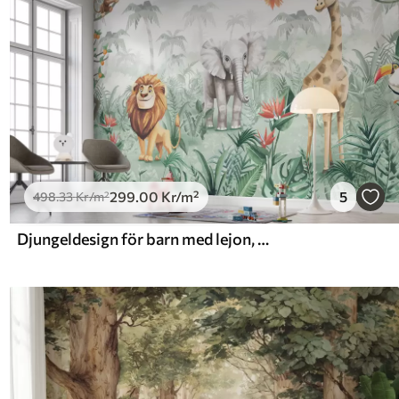
299
.00
Kr
/m²
5
498
.33
Kr
/m²
Djungeldesign för barn med lejon, giraff, elefant och papegojor