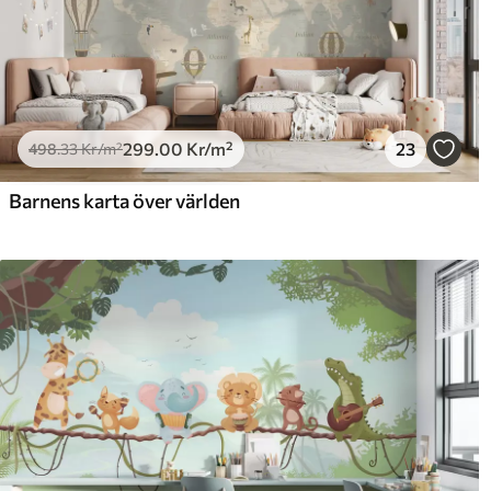
299
.00
Kr
/m²
23
498
.33
Kr
/m²
Barnens karta över världen