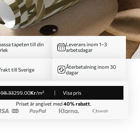
assa tapeten till din
Leverans inom 1–3
rlek
arbetsdagar
Återbetalning inom 30
frakt till Sverige
dagar
498
.33
299
.00
Kr
/m²
Visa pris
Priset är angivet med
40% rabatt
.