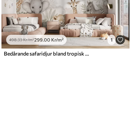
299
.00
Kr
/m²
1
498
.33
Kr
/m²
Bedårande safaridjur bland tropisk växtlighet i akvarellstil