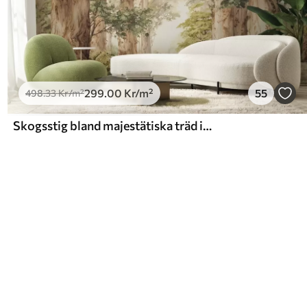
299
.00
Kr
/m²
55
498
.33
Kr
/m²
Skogsstig bland majestätiska träd i akvarellstil