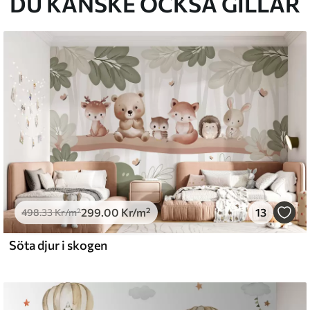
DU KANSKE OCKSÅ GILLAR
299
.00
Kr
/m²
13
498
.33
Kr
/m²
Söta djur i skogen