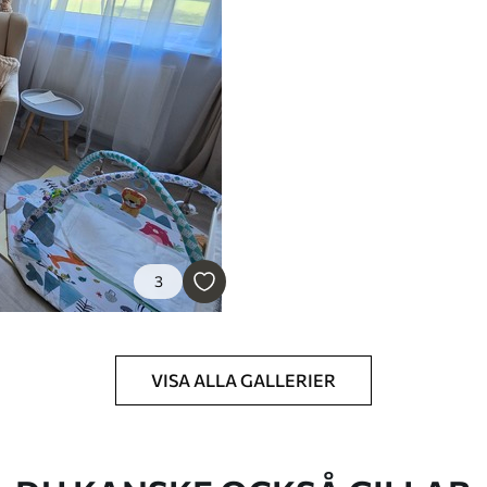
 vatten.
emium
.67
379
.00
Kr
/m²
3
l and Stick
0
.00
540
.00
Kr
/m²
VISA ALLA GALLERIER