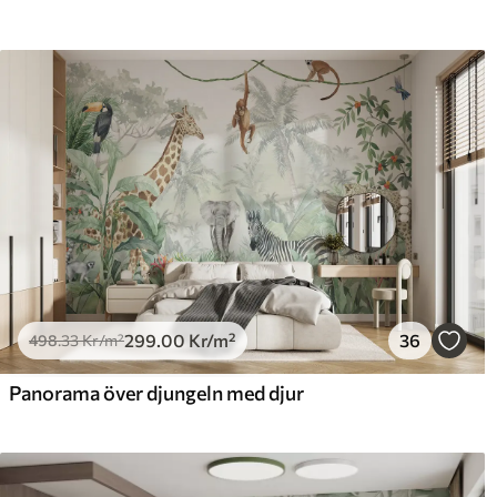
299
.00
Kr
/m²
36
498
.33
Kr
/m²
Panorama över djungeln med djur