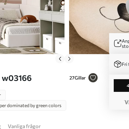
Anp
sto
Fri 
r Nr. w03166
27
Gillar
r
per dominated by green colors
g
Vanliga frågor