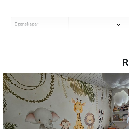
Egenskaper
Material
Välj mellan tre högkvalitati
och budgetar. Mer informati
kundanpassningsprocessen.
R
Författaren
UWALLS
Artikelnummer
w03166
Produktion
Bilden skrivs ut i den storle
med en bredd på upp till 50 
Dessutom
Du kan lägga till ett lackski
Rengöring
Tapeten kan rengöras försi