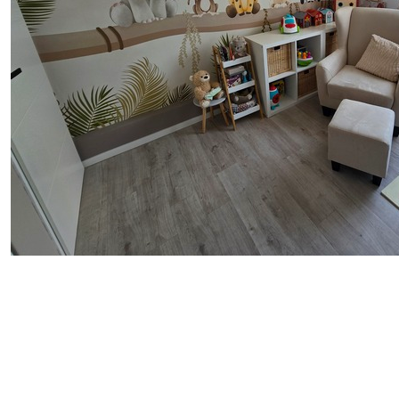
lackfinish kan rengöras med
Tillämpningsmetod
Sömlös applikation
Tillgängliga material
Standard
Pr
498
.33
631
299
.00
Kr
/m²
Premiumvinyl
Pee
725
.00
90
435
.00
Kr
/m²