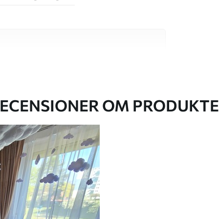
va material, vart och ett anpassat för olika rum
on finns nedan eller under
ECENSIONER OM PRODUKT
k du har angett och skärs i identiska remsor
cm.
kt och/eller tapetlim.
ktigt med en mjuk svamp. Tapeter med