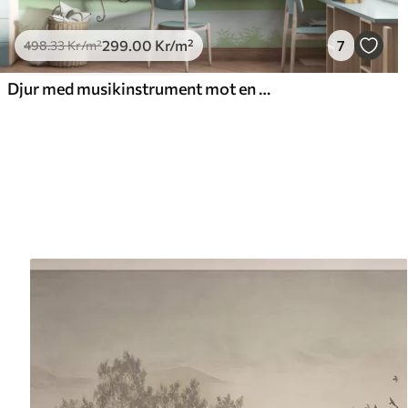
299
.00
Kr
/m²
7
498
.33
Kr
/m²
Djur med musikinstrument mot en tropisk bakgrund