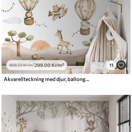
299
.00
Kr
/m²
11
498
.33
Kr
/m²
Akvarellteckning med djur, ballonger, flygplan och bil