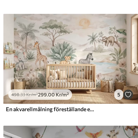
299
.00
Kr
/m²
5
498
.33
Kr
/m²
En akvarellmålning föreställande en safariscen med djur i mjuka pastellfärger, med en giraff, en elefantunge, en zebra och en lejonunge