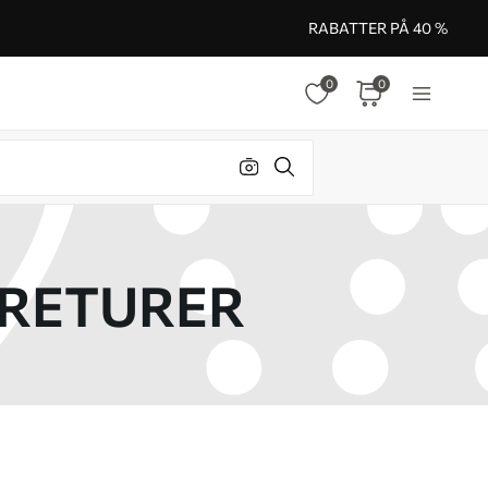
RABATTER PÅ 40 %
0
0
 RETURER