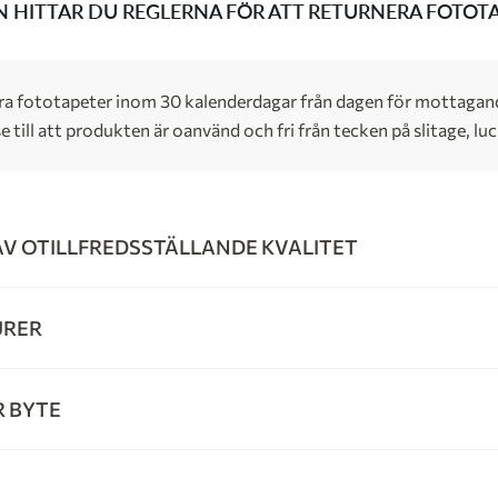
 HITTAR DU REGLERNA FÖR ATT RETURNERA FOTOT
era fototapeter inom 30 kalenderdagar från dagen för mottagande
e till att produkten är oanvänd och fri från tecken på slitage, luc
AV OTILLFREDSSTÄLLANDE KVALITET
URER
R BYTE