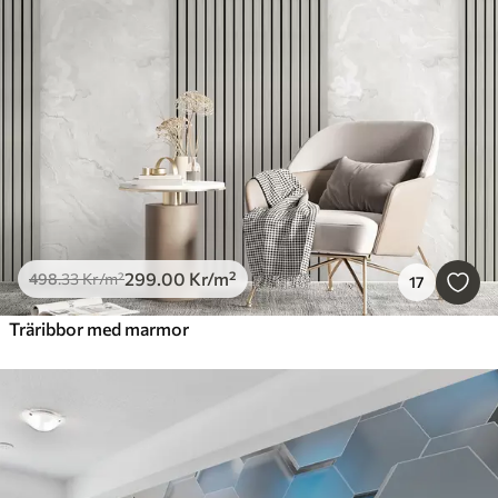
299
.00
Kr
/m²
498
.33
Kr
/m²
17
Träribbor med marmor