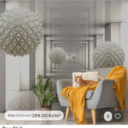
299
.00
Kr
/m²
498
.33
Kr
/m²
3