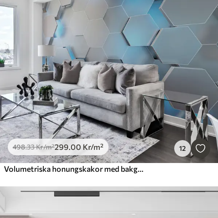
299
.00
Kr
/m²
498
.33
Kr
/m²
12
Volumetriska honungskakor med bakgrundsbelysning