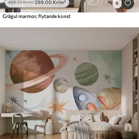
299
.00
Kr
/m²
498
.33
Kr
/m²
6
Grågul marmor, flytande konst