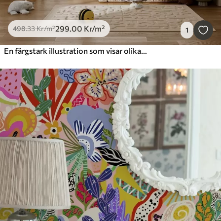
299
.00
Kr
/m²
498
.33
Kr
/m²
1
En färgstark illustration som visar olika planeter och rymdvattenfärg