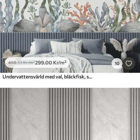
Återställ allt
299
.00
Kr
/m²
498
.33
Kr
/m²
10
Undervattensvärld med val, bläckfisk, sköldpadda