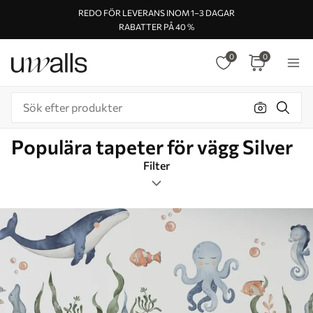
REDO FÖR LEVERANS INOM 1–3 DAGAR
RABATTER PÅ 40 %
0
0
Populära tapeter för vägg Silver
Filter
Etiketter
Bildformat
Silver
Smart