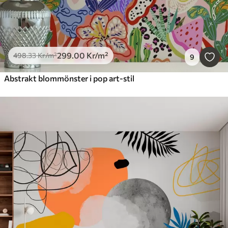
299
.00
Kr
/m²
498
.33
Kr
/m²
9
Abstrakt blommönster i pop art-stil