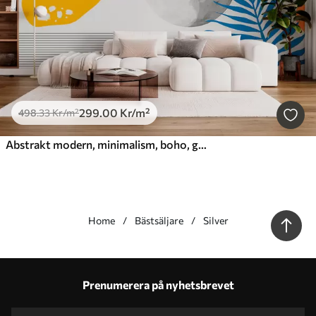
299
.00
Kr
/m²
498
.33
Kr
/m²
Abstrakt modern, minimalism, boho, geometri, akvarellfläckar, fullmåne, palmbladssiluett, topografi, krånglighet, orange, gul, grå
Home
Bästsäljare
Silver
Våra fördelar
Svar:
1
Prenumerera på nyhetsbrevet
Produktion enligt individuella storlekar
Ta del av 2025 års semesterkampanjer och få rabatt
Gratis professionell fotoredigering