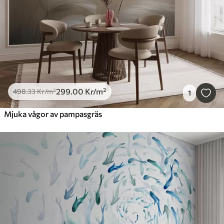
299
.00
Kr
/m²
498
.33
Kr
/m²
1
Mjuka vågor av pampasgräs