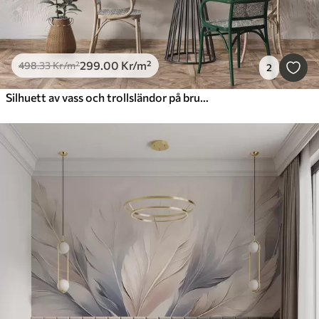
299
.00
Kr
/m²
498
.33
Kr
/m²
2
Silhuett av vass och trollsländor på brun bakgrund