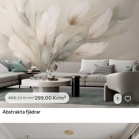
299
.00
Kr
/m²
498
.33
Kr
/m²
1
Abstrakta fjädrar