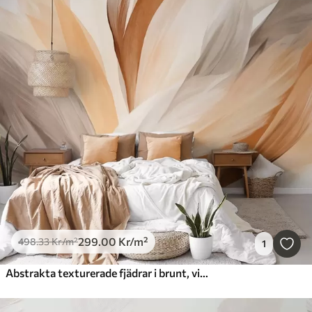
299
.00
Kr
/m²
498
.33
Kr
/m²
1
Abstrakta texturerade fjädrar i brunt, vitt och grått och olika nyanser, överlappande på en vit bakgrund