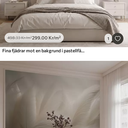
299
.00
Kr
/m²
498
.33
Kr
/m²
1
Fina fjädrar mot en bakgrund i pastellfärgad akvarell