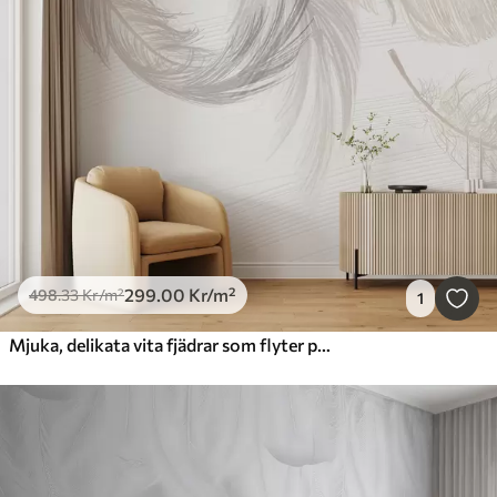
299
.00
Kr
/m²
498
.33
Kr
/m²
1
Mjuka, delikata vita fjädrar som flyter på en ljus bakgrund