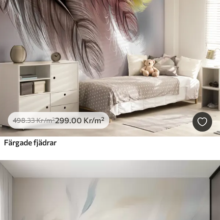
299
.00
Kr
/m²
498
.33
Kr
/m²
Färgade fjädrar