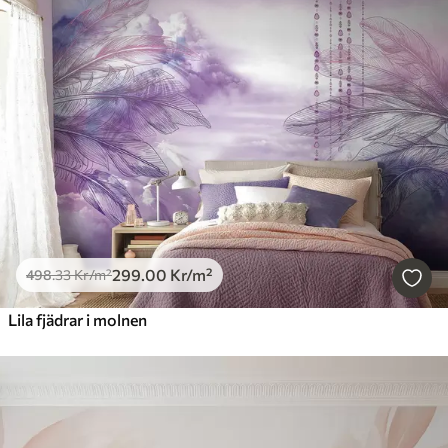
299
.00
Kr
/m²
498
.33
Kr
/m²
Lila fjädrar i molnen