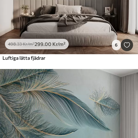
299
.00
Kr
/m²
498
.33
Kr
/m²
6
Luftiga lätta fjädrar