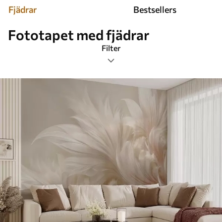
Fjädrar
Bestsellers
Fototapet med fjädrar
Filter
Etiketter
Bildformat
Färg
Smart
Återställ allt