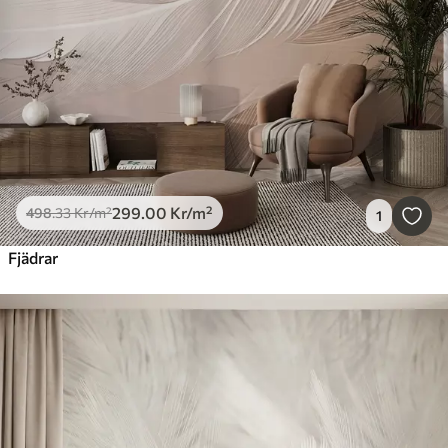
299
.00
Kr
/m²
498
.33
Kr
/m²
1
Fjädrar