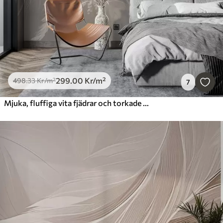
299
.00
Kr
/m²
498
.33
Kr
/m²
7
Mjuka, fluffiga vita fjädrar och torkade blommor mot en neutral pastellbeige bakgrund