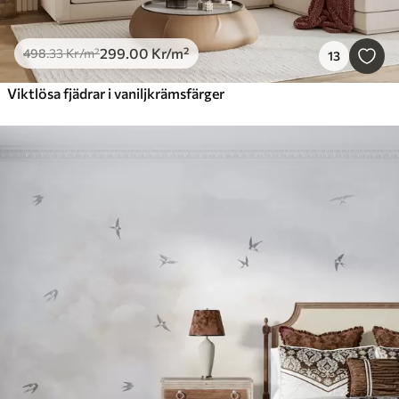
299
.00
Kr
/m²
498
.33
Kr
/m²
13
Viktlösa fjädrar i vaniljkrämsfärger