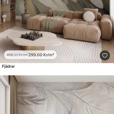
299
.00
Kr
/m²
498
.33
Kr
/m²
Fjädrar