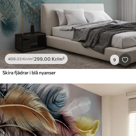
299
.00
Kr
/m²
498
.33
Kr
/m²
9
Skira fjädrar i blå nyanser