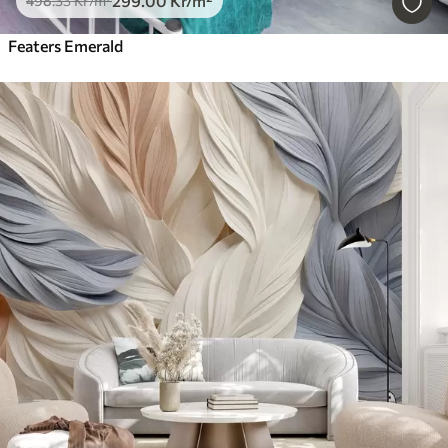
299
.00
Kr
/m²
498
.33
Kr
/m²
Featers Emerald