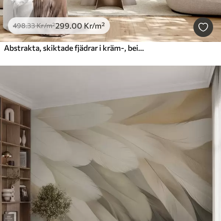
299
.00
Kr
/m²
498
.33
Kr
/m²
Abstrakta, skiktade fjädrar i kräm-, beige- och ljusblå nyanser, med ett strukturerat, organiskt utseende.