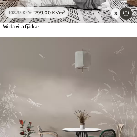
299
.00
Kr
/m²
498
.33
Kr
/m²
3
Milda vita fjädrar