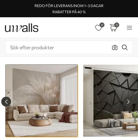
REDO FÖR LEVERANS INOM 1–3 DAGAR
RABATTER PÅ 40 %
0
0