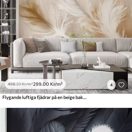
299
.00
Kr
/m²
498
.33
Kr
/m²
4
Flygande luftiga fjädrar på en beige bakgrund