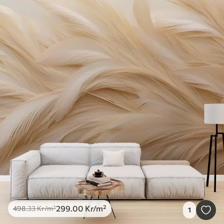
299
.00
Kr
/m²
498
.33
Kr
/m²
1