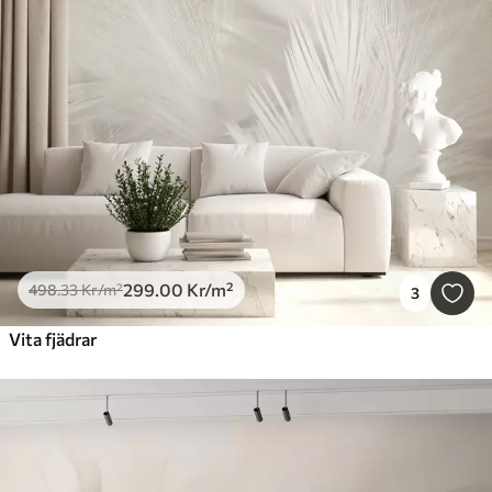
299
.00
Kr
/m²
498
.33
Kr
/m²
3
Vita fjädrar