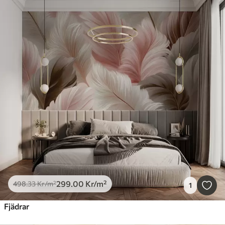
299
.00
Kr
/m²
498
.33
Kr
/m²
1
Fjädrar