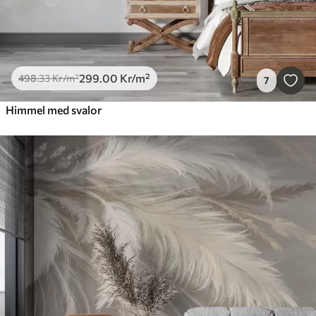
299
.00
Kr
/m²
498
.33
Kr
/m²
7
Himmel med svalor