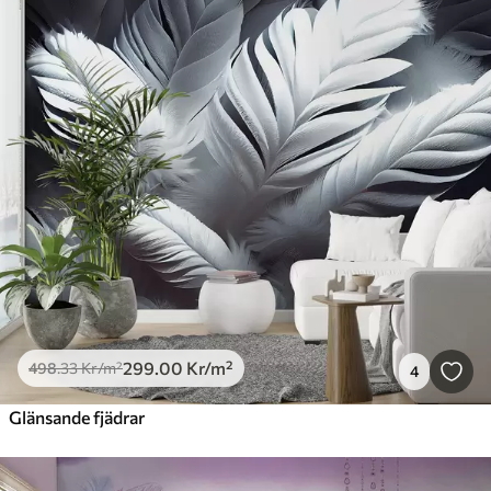
299
.00
Kr
/m²
498
.33
Kr
/m²
4
Glänsande fjädrar