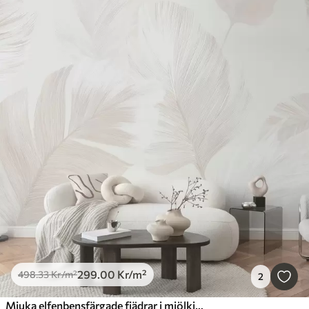
299
.00
Kr
/m²
498
.33
Kr
/m²
2
Mjuka elfenbensfärgade fjädrar i mjölkiga beige toner