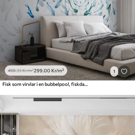
299
.00
Kr
/m²
498
.33
Kr
/m²
1
Fisk som virvlar i en bubbelpool, fiskdans, akvarell, haj, abstrakt komposition, minimalism, blå, grön färg