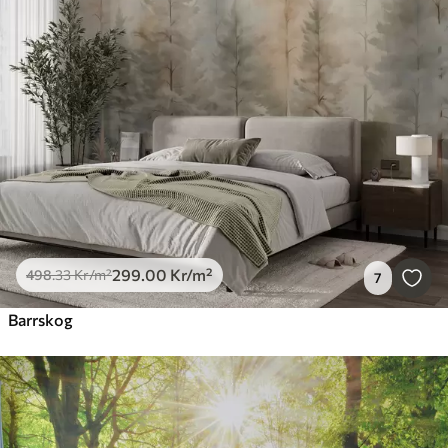
299
.00
Kr
/m²
498
.33
Kr
/m²
7
Barrskog