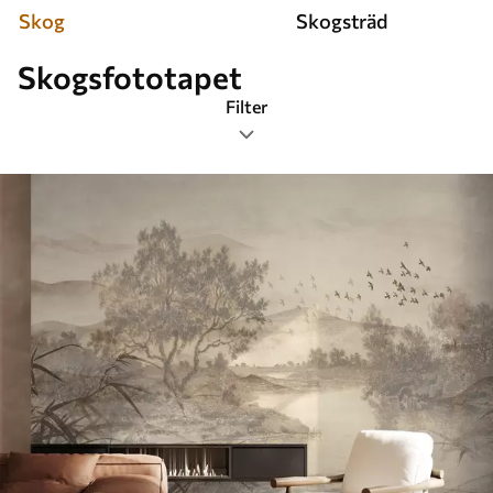
Skog
Skogsträd
Skogsfototapet
Filter
Etiketter
Bildformat
Färg
Smart
Återställ allt