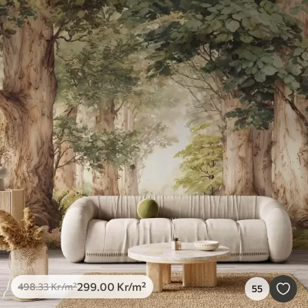
299
.00
Kr
/m²
498
.33
Kr
/m²
55