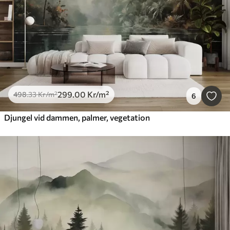
299
.00
Kr
/m²
498
.33
Kr
/m²
6
Djungel vid dammen, palmer, vegetation