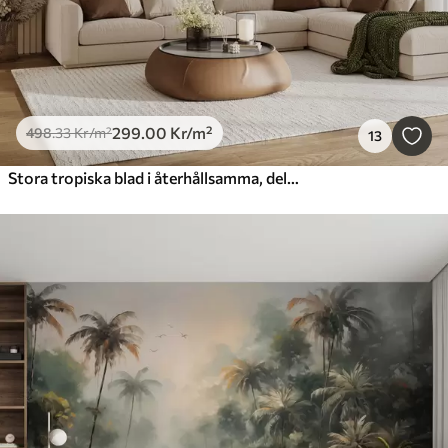
299
.00
Kr
/m²
498
.33
Kr
/m²
13
Stora tropiska blad i återhållsamma, delikata pastellfärger