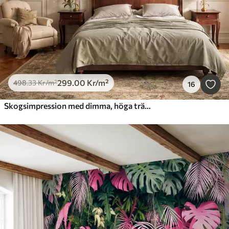
299
.00
Kr
/m²
498
.33
Kr
/m²
16
Skogsimpression med dimma, höga träd och en stig