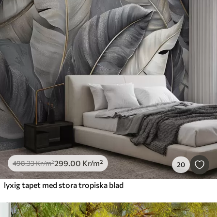
299
.00
Kr
/m²
498
.33
Kr
/m²
20
lyxig tapet med stora tropiska blad