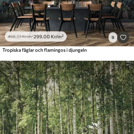
299
.00
Kr
/m²
498
.33
Kr
/m²
9
Tropiska fåglar och flamingos i djungeln