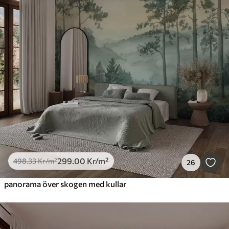
299
.00
Kr
/m²
498
.33
Kr
/m²
26
panorama över skogen med kullar