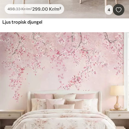
299
.00
Kr
/m²
498
.33
Kr
/m²
4
Ljus tropisk djungel