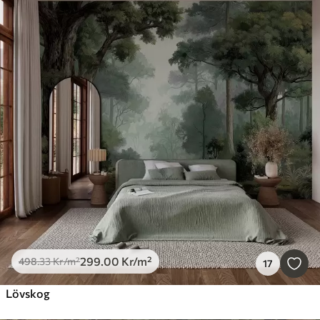
299
.00
Kr
/m²
498
.33
Kr
/m²
17
Lövskog