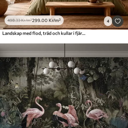
299
.00
Kr
/m²
498
.33
Kr
/m²
4
Landskap med flod, träd och kullar i fjärran