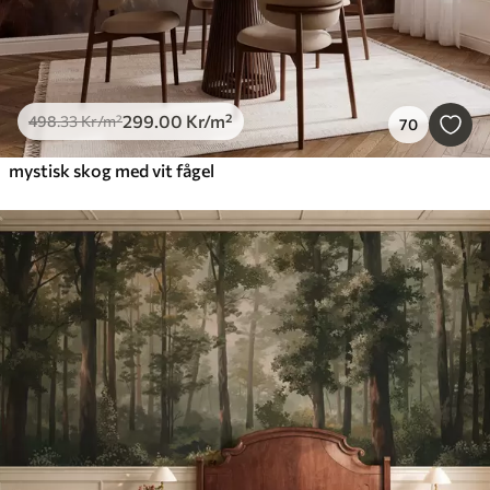
299
.00
Kr
/m²
498
.33
Kr
/m²
70
mystisk skog med vit fågel