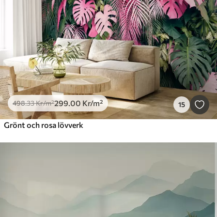
299
.00
Kr
/m²
498
.33
Kr
/m²
15
Grönt och rosa lövverk