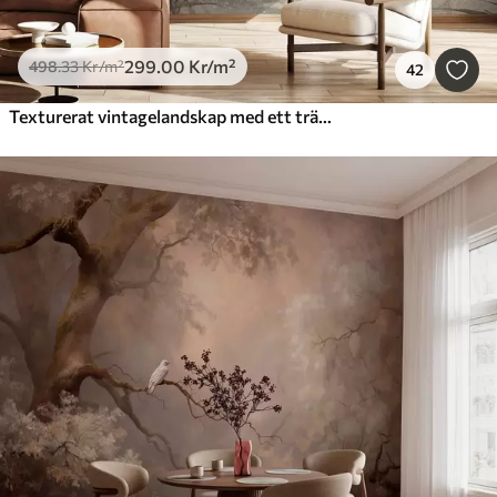
299
.00
Kr
/m²
498
.33
Kr
/m²
42
Texturerat vintagelandskap med ett träd nära en flod och en molnig himmel, naturkonst i sepiatoner