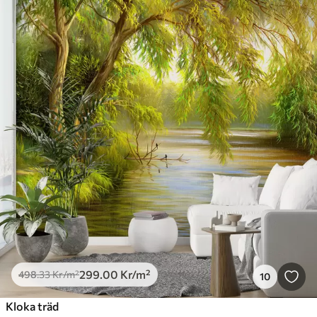
299
.00
Kr
/m²
498
.33
Kr
/m²
10
Kloka träd