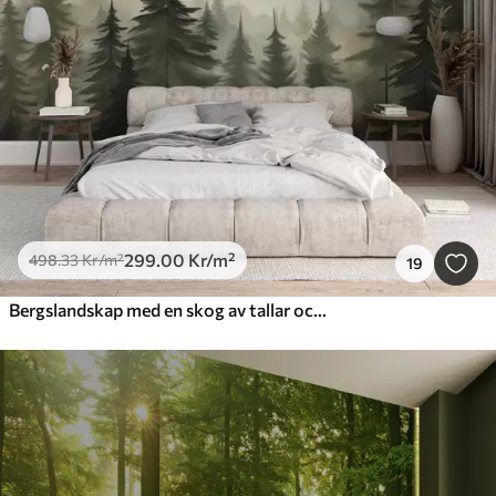
299
.00
Kr
/m²
498
.33
Kr
/m²
19
Bergslandskap med en skog av tallar och skiktade berg under gryning med lätt dimma akvarell imitationskonst