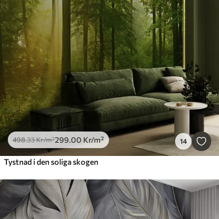
299
.00
Kr
/m²
498
.33
Kr
/m²
14
Tystnad i den soliga skogen