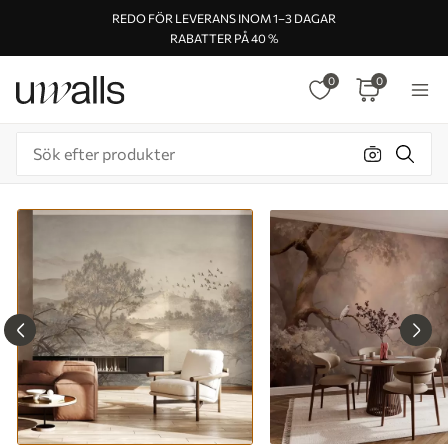
REDO FÖR LEVERANS INOM 1–3 DAGAR
RABATTER PÅ 40 %
0
0