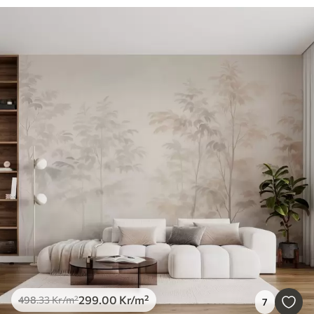
299
.00
Kr
/m²
498
.33
Kr
/m²
7