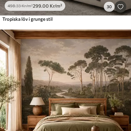
299
.00
Kr
/m²
498
.33
Kr
/m²
30
Tropiska löv i grunge stil