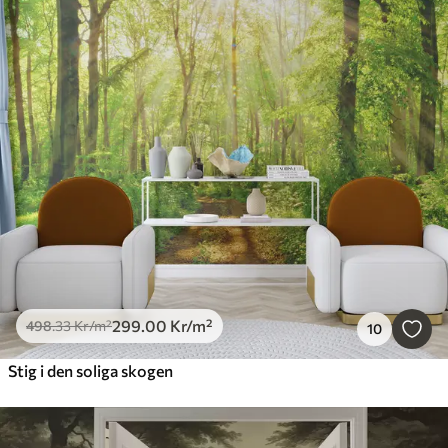
299
.00
Kr
/m²
498
.33
Kr
/m²
10
Stig i den soliga skogen