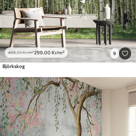
299
.00
Kr
/m²
498
.33
Kr
/m²
9
Björkskog