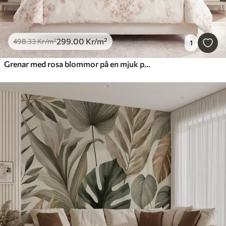
299
.00
Kr
/m²
498
.33
Kr
/m²
1
Grenar med rosa blommor på en mjuk pastellbakgrund