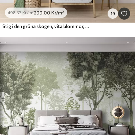
299
.00
Kr
/m²
498
.33
Kr
/m²
19
Stig i den gröna skogen, vita blommor, solljus, teckning i akrylstil