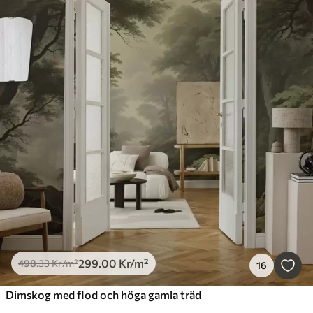
299
.00
Kr
/m²
498
.33
Kr
/m²
16
Dimskog med flod och höga gamla träd