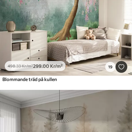
299
.00
Kr
/m²
498
.33
Kr
/m²
19
Blommande träd på kullen