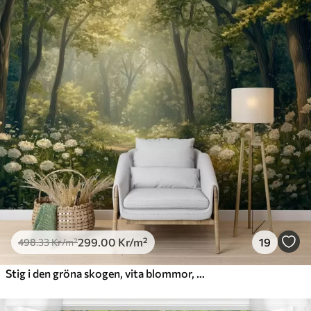
299
.00
Kr
/m²
19
498
.33
Kr
/m²
Stig i den gröna skogen, vita blommor, solljus, teckning i akrylstil