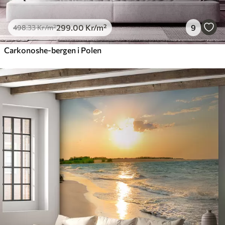
299
.00
Kr
/m²
9
498
.33
Kr
/m²
Carkonoshe-bergen i Polen