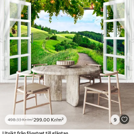
299
.00
Kr
/m²
9
498
.33
Kr
/m²
Utsikt från fönstret till gläntan