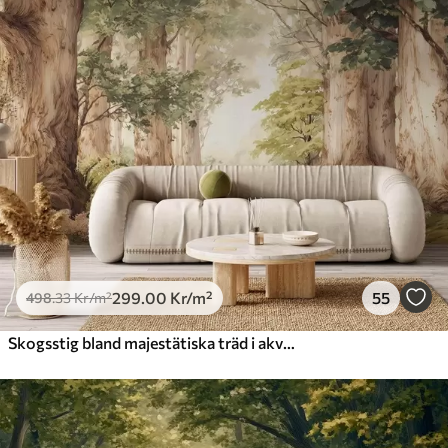
299
.00
Kr
/m²
55
498
.33
Kr
/m²
Skogsstig bland majestätiska träd i akvarellstil