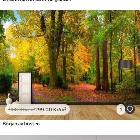
299
.00
Kr
/m²
1
498
.33
Kr
/m²
Början av hösten