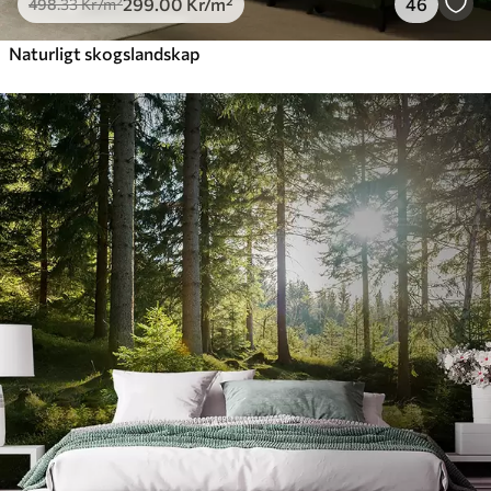
299
.00
Kr
/m²
46
498
.33
Kr
/m²
Naturligt skogslandskap