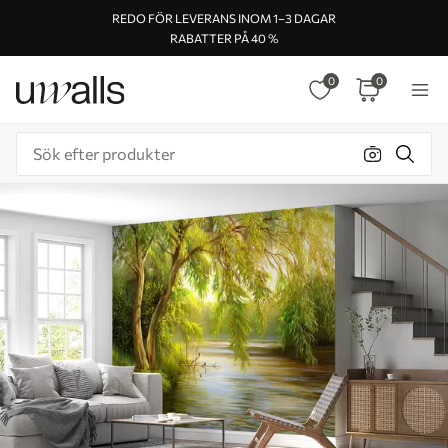
REDO FÖR LEVERANS INOM 1–3 DAGAR
RABATTER PÅ 40 %
0
0