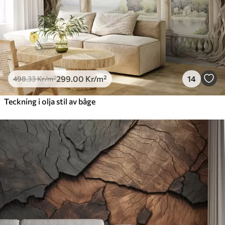
299
.00
Kr
/m²
14
498
.33
Kr
/m²
Teckning i olja stil av båge