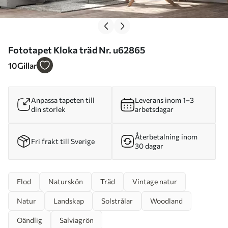
Fototapet Kloka träd Nr. u62865
10
Gillar
Anpassa tapeten till
Leverans inom 1–3
din storlek
arbetsdagar
Återbetalning inom
Fri frakt till Sverige
30 dagar
Flod
Naturskön
Träd
Vintage natur
Natur
Landskap
Solstrålar
Woodland
Oändlig
Salviagrön