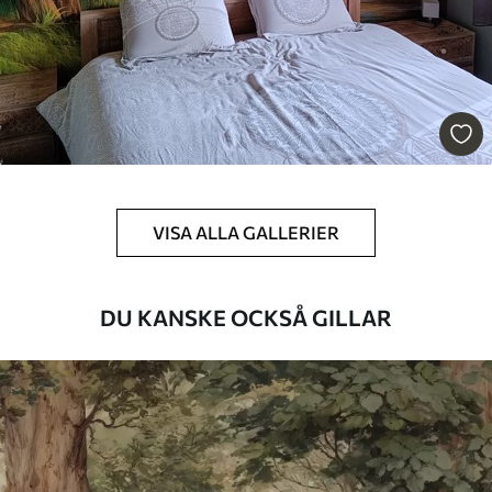
Premium
631
.67
379
.00
Kr
/m²
Premiumvinyl
725
.00
435
.00
Kr
/m²
Peel and Stick
VISA ALLA GALLERIER
900
.00
540
.00
Kr
/m²
DU KANSKE OCKSÅ GILLAR