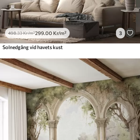
299
.00
Kr
/m²
3
498
.33
Kr
/m²
Solnedgång vid havets kust