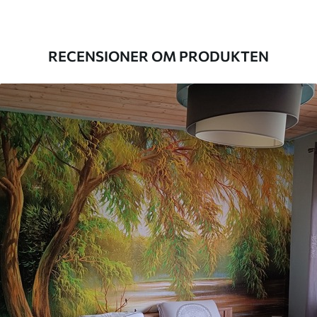
Produktion
Bilden skrivs ut i den storlek du har
angett och skärs i identiska remsor med
en bredd på upp till 50 cm.
RECENSIONER OM PRODUKTEN
Dessutom
Du kan lägga till ett lackskikt och/eller
tapetlim.
Rengöring
Tapeten kan rengöras försiktigt med en
mjuk svamp. Tapeter med lackfinish kan
rengöras med vatten.
Tillämpningsmetod
Sömlös applikation
Tillgängliga material
Standard
498
.33
299
.00
Kr
/m²