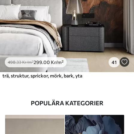
299
.00
Kr
/m²
41
498
.33
Kr
/m²
trä, struktur, sprickor, mörk, bark, yta
POPULÄRA KATEGORIER