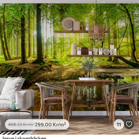
299
.00
Kr
/m²
11
498
.33
Kr
/m²
Insyn i skogsbäcken