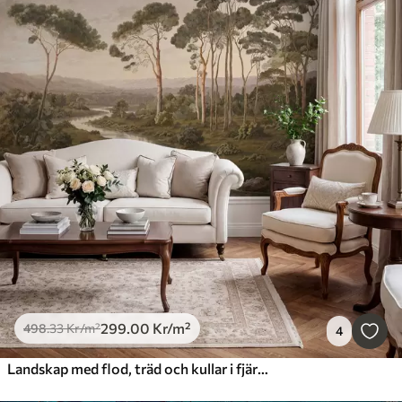
299
.00
Kr
/m²
498
.33
Kr
/m²
4
Landskap med flod, träd och kullar i fjärran