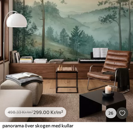
299
.00
Kr
/m²
498
.33
Kr
/m²
26
panorama över skogen med kullar