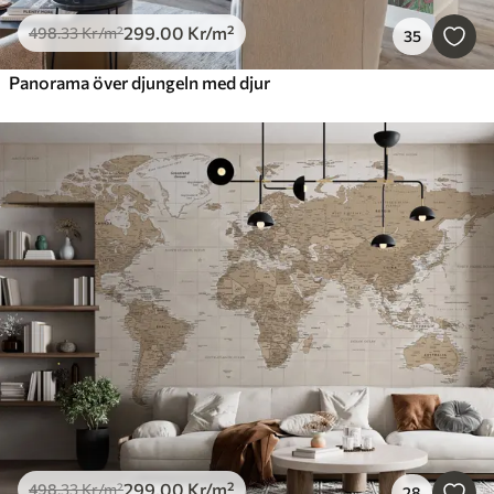
299
.00
Kr
/m²
498
.33
Kr
/m²
35
Panorama över djungeln med djur
299
.00
Kr
/m²
498
.33
Kr
/m²
28