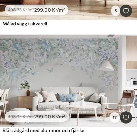
299
.00
Kr
/m²
498
.33
Kr
/m²
5
Målad vägg i akvarell
299
.00
Kr
/m²
498
.33
Kr
/m²
17
Blå trädgård med blommor och fjärilar