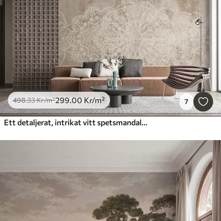
299
.00
Kr
/m²
498
.33
Kr
/m²
7
Ett detaljerat, intrikat vitt spetsmandalamönster på en strukturerad loft beige-brun väggbakgrund