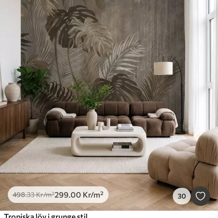
299
.00
Kr
/m²
498
.33
Kr
/m²
30
Tropiska löv i grunge stil