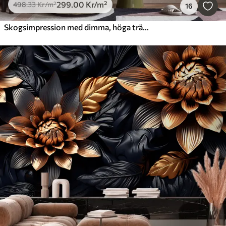
299
.00
Kr
/m²
498
.33
Kr
/m²
16
Skogsimpression med dimma, höga träd och en stig