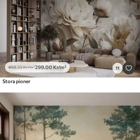
299
.00
Kr
/m²
498
.33
Kr
/m²
11
Stora pioner