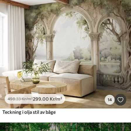
299
.00
Kr
/m²
498
.33
Kr
/m²
14
Teckning i olja stil av båge