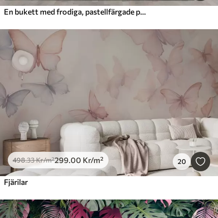
En bukett med frodiga, pastellfärgade pioner och andra blommor mot en mjuk, suddig bakgrund
299
.00
Kr
/m²
498
.33
Kr
/m²
20
Fjärilar