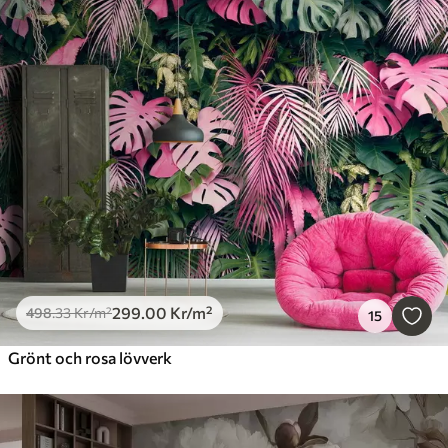
299
.00
Kr
/m²
498
.33
Kr
/m²
15
Grönt och rosa lövverk