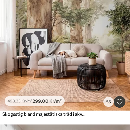
299
.00
Kr
/m²
498
.33
Kr
/m²
55
Skogsstig bland majestätiska träd i akvarellstil