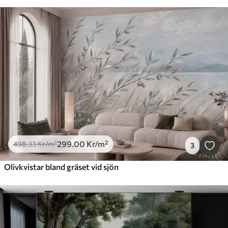
299
.00
Kr
/m²
498
.33
Kr
/m²
3
Olivkvistar bland gräset vid sjön