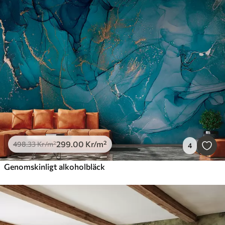
299
.00
Kr
/m²
498
.33
Kr
/m²
4
Genomskinligt alkoholbläck