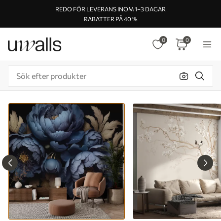
REDO FÖR LEVERANS INOM 1–3 DAGAR
RABATTER PÅ 40 %
0
0