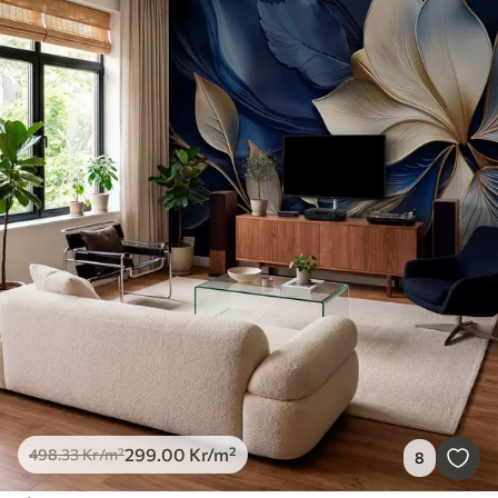
299
.00
Kr
/m²
498
.33
Kr
/m²
8