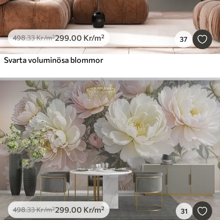
299
.00
Kr
/m²
498
.33
Kr
/m²
37
Svarta voluminösa blommor
299
.00
Kr
/m²
498
.33
Kr
/m²
31