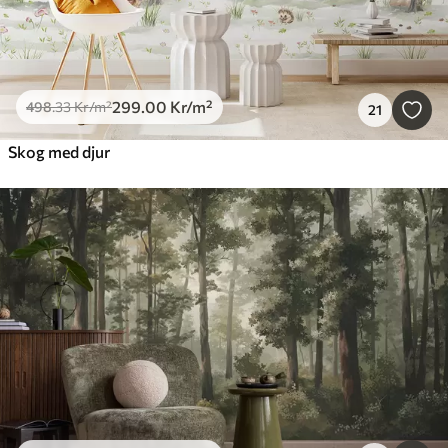
299
.00
Kr
/m²
498
.33
Kr
/m²
21
Skog med djur