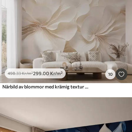
299
.00
Kr
/m²
498
.33
Kr
/m²
10
Närbild av blommor med krämig textur och skira, böljande kronblad som skapar ett mjukt, elegant och texturerat blomsterarrangemang