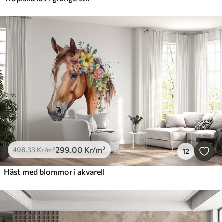
299
.00
Kr
/m²
498
.33
Kr
/m²
12
Häst med blommor i akvarell