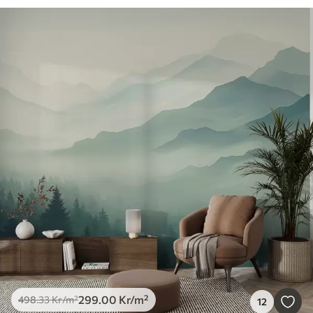
299
.00
Kr
/m²
498
.33
Kr
/m²
12