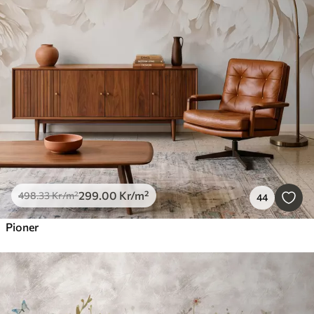
299
.00
Kr
/m²
498
.33
Kr
/m²
44
Pioner