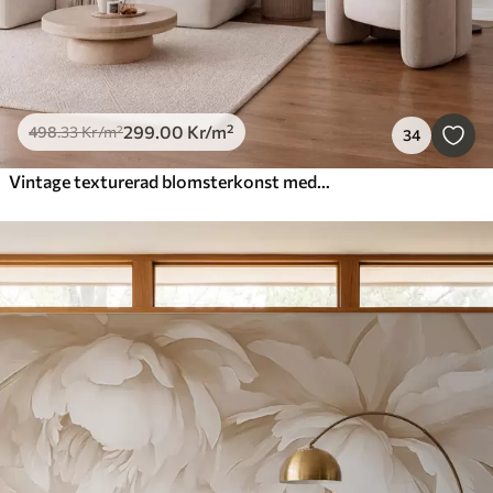
299
.00
Kr
/m²
498
.33
Kr
/m²
34
Vintage texturerad blomsterkonst med illustrationer av delikata trädgårdsblommor och blad i teckningsstil, mjuka pastellbeige och sepiafärger