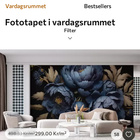
Vardagsrummet
Bestsellers
Fototapet i vardagsrummet
Filter
Etiketter
Bildformat
Färg
Smart
Återställ allt
299
.00
Kr
/m²
498
.33
Kr
/m²
58