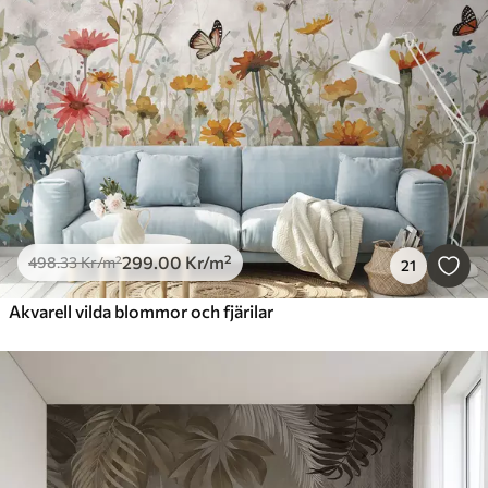
299
.00
Kr
/m²
498
.33
Kr
/m²
21
Akvarell vilda blommor och fjärilar