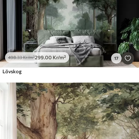
299
.00
Kr
/m²
498
.33
Kr
/m²
17
Lövskog