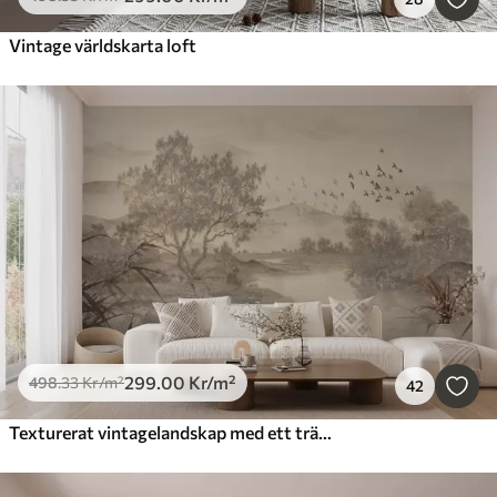
Vintage världskarta loft
299
.00
Kr
/m²
498
.33
Kr
/m²
42
Texturerat vintagelandskap med ett träd nära en flod och en molnig himmel, naturkonst i sepiatoner