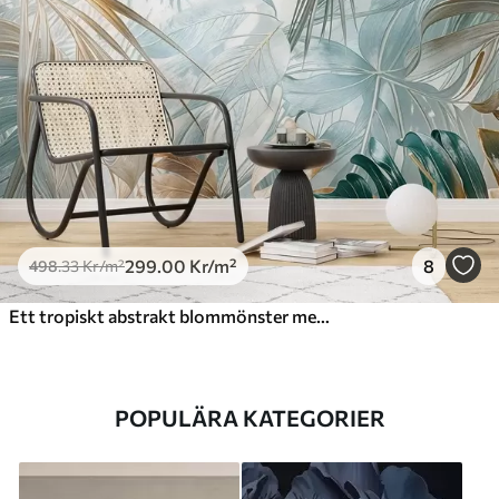
299
.00
Kr
/m²
8
498
.33
Kr
/m²
Ett tropiskt abstrakt blommönster med stora palmblad i nyanser av blått och beige skapar en frodig atmosfär
POPULÄRA KATEGORIER