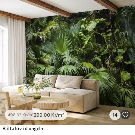
299
.00
Kr
/m²
14
498
.33
Kr
/m²
Blöta löv i djungeln