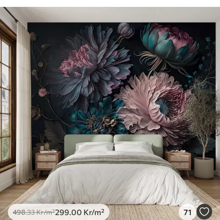
299
.00
Kr
/m²
71
498
.33
Kr
/m²