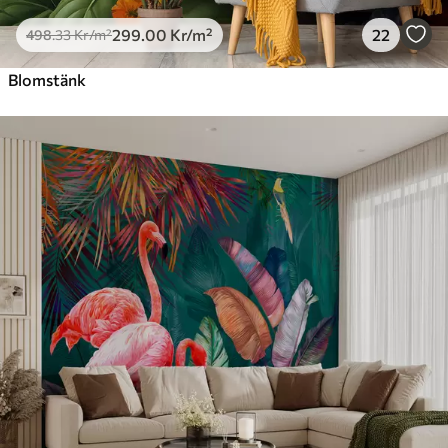
299
.00
Kr
/m²
22
498
.33
Kr
/m²
Blomstänk