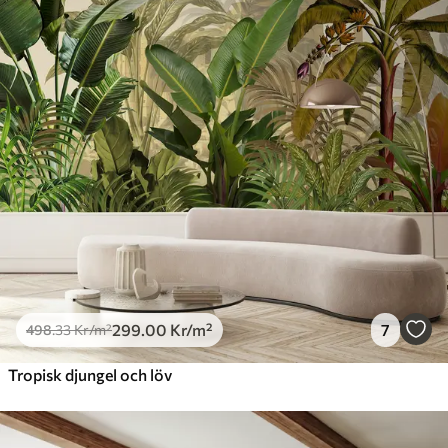
299
.00
Kr
/m²
7
498
.33
Kr
/m²
Tropisk djungel och löv