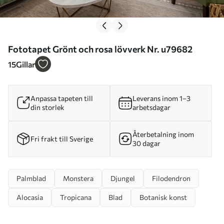
Fototapet Grönt och rosa lövverk Nr. u79682
15
Gillar
Anpassa tapeten till
Leverans inom 1–3
din storlek
arbetsdagar
Återbetalning inom
Fri frakt till Sverige
30 dagar
Palmblad
Monstera
Djungel
Filodendron
Alocasia
Tropicana
Blad
Botanisk konst