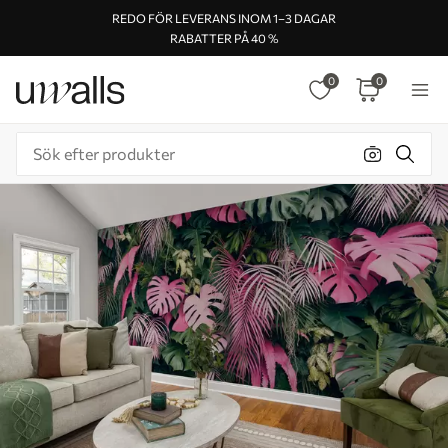
REDO FÖR LEVERANS INOM 1–3 DAGAR
RABATTER PÅ 40 %
0
0