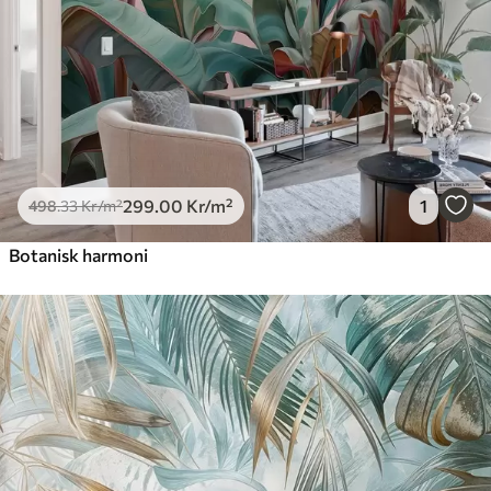
299
.00
Kr
/m²
1
498
.33
Kr
/m²
Botanisk harmoni