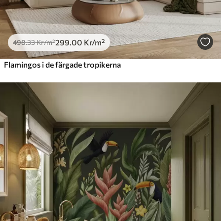
299
.00
Kr
/m²
498
.33
Kr
/m²
Flamingos i de färgade tropikerna