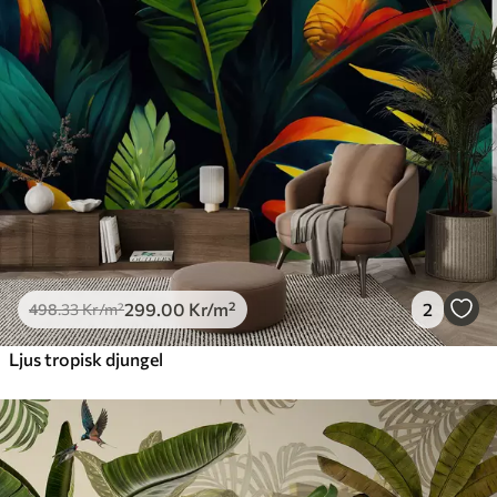
299
.00
Kr
/m²
2
498
.33
Kr
/m²
Ljus tropisk djungel