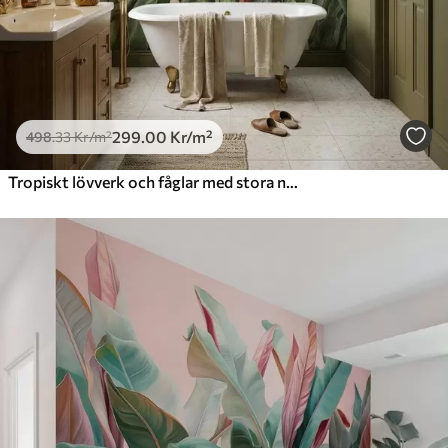
299
.00
Kr
/m²
498
.33
Kr
/m²
Tropiskt lövverk och fåglar med stora näbbar på mörk bakgrund