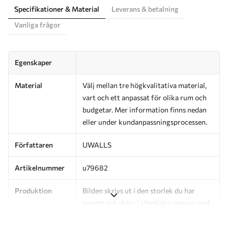
Specifikationer & Material
Leverans & betalning
Vanliga frågor
Egenskaper
Material
Välj mellan tre högkvalitativa material,
vart och ett anpassat för olika rum och
budgetar. Mer information finns nedan
eller under kundanpassningsprocessen.
Författaren
UWALLS
Artikelnummer
u79682
Produktion
Bilden skrivs ut i den storlek du har
angett och skärs i identiska remsor med
en bredd på upp till 50 cm.