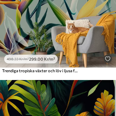
Premiumvinyl
725
.00
435
.00
Kr
/m²
Peel and Stick
900
.00
540
.00
Kr
/m²
299
.00
Kr
/m²
498
.33
Kr
/m²
Trendiga tropiska växter och löv i ljusa färger