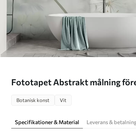
Fototapet Abstrakt målning föreställande maskrosor
Nr. w05664
Botanisk konst
Vit
Specifikationer & Material
Leverans & betalnin