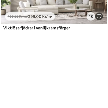
299
.00
Kr
/m²
13
498
.33
Kr
/m²
Viktlösa fjädrar i vaniljkrämsfärger