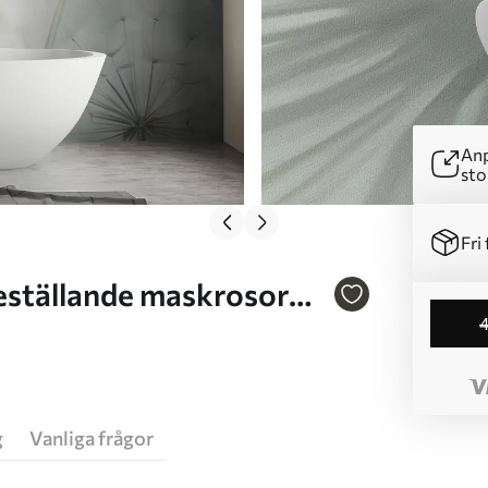
Anp
sto
Fri 
g
Vanliga frågor