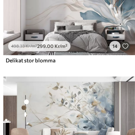
299
.00
Kr
/m²
14
498
.33
Kr
/m²
Delikat stor blomma