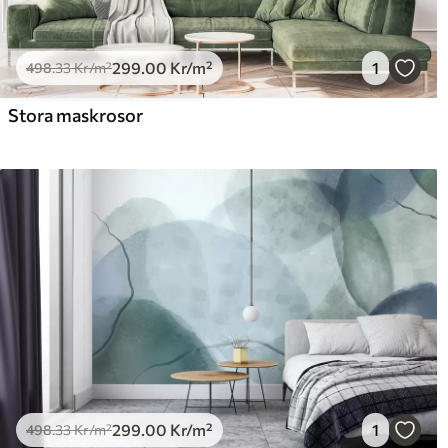
299
.00
Kr
/m²
1
498
.33
Kr
/m²
Stora maskrosor
299
.00
Kr
/m²
1
498
.33
Kr
/m²