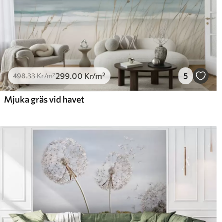
299
.00
Kr
/m²
5
498
.33
Kr
/m²
Mjuka gräs vid havet