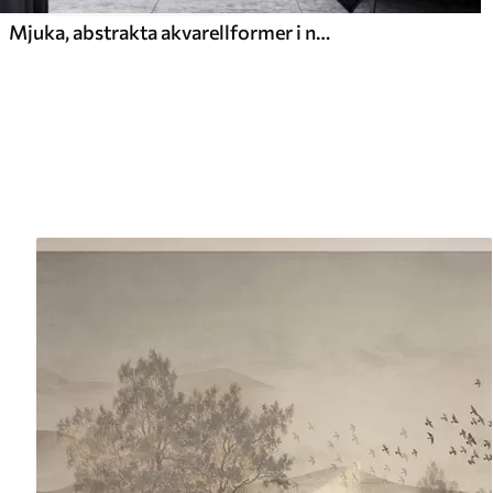
Mjuka, abstrakta akvarellformer i nyanser av blått, grönt och vitt