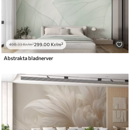
299
.00
Kr
/m²
498
.33
Kr
/m²
Abstrakta bladnerver