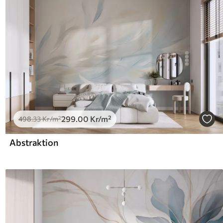
299
.00
Kr
/m²
498
.33
Kr
/m²
Abstraktion