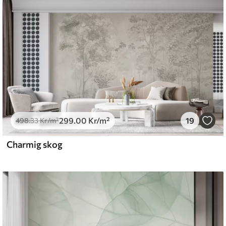
emium
.67
379
.00
Kr
/m²
299
.00
Kr
/m²
19
l and Stick
498
.33
Kr
/m²
0
.00
540
.00
Kr
/m²
Charmig skog