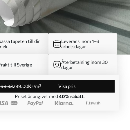
assa tapeten till din
Leverans inom 1–3
rlek
arbetsdagar
Återbetalning inom 30
frakt till Sverige
dagar
498
.33
299
.00
Kr
/m²
Visa pris
Priset är angivet med
40% rabatt
.