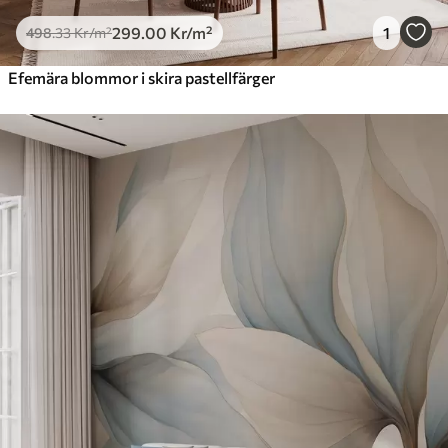
299
.00
Kr
/m²
1
498
.33
Kr
/m²
Efemära blommor i skira pastellfärger