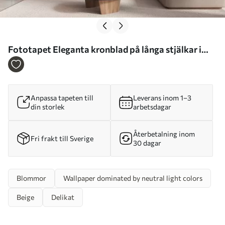
Fototapet Eleganta kronblad på långa stjälkar i
pastellfärger Nr. w05212
Anpassa tapeten till
Leverans inom 1–3
din storlek
arbetsdagar
Återbetalning inom
Fri frakt till Sverige
30 dagar
Blommor
Wallpaper dominated by neutral light colors
Beige
Delikat