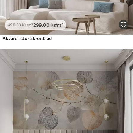
299
.00
Kr
/m²
498
.33
Kr
/m²
Akvarell stora kronblad