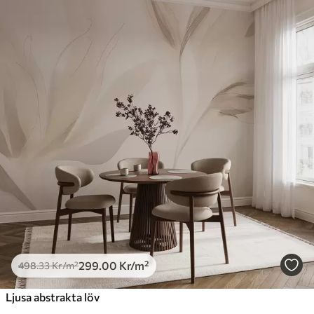
299
.00
Kr
/m²
498
.33
Kr
/m²
Ljusa abstrakta löv