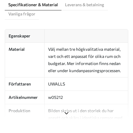
Specifikationer & Material
Leverans & betalning
Vanliga frågor
Egenskaper
Material
Välj mellan tre högkvalitativa material,
vart och ett anpassat för olika rum och
budgetar. Mer information finns nedan
eller under kundanpassningsprocessen.
Författaren
UWALLS
Artikelnummer
w05212
Produktion
Bilden skrivs ut i den storlek du har
angett och skärs i identiska remsor med
en bredd på upp till 50 cm.