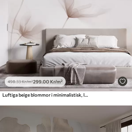
299
.00
Kr
/m²
498
.33
Kr
/m²
Luftiga beige blommor i minimalistisk, ljus stil