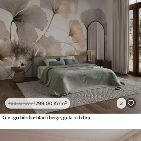
299
.00
Kr
/m²
2
498
.33
Kr
/m²
Ginkgo biloba-blad i beige, gula och bruna toner, skir texturerad akvarelleffekt, ljus bakgrund