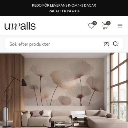
REDO FÖR LEVERANS INOM 1–3 DAGAR
RABATTER PÅ 40 %
0
0