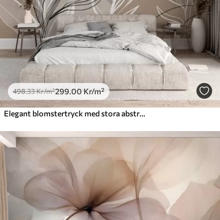
299
.00
Kr
/m²
498
.33
Kr
/m²
Elegant blomstertryck med stora abstrakta linjer av blommor och blad i grå och beige nyanser på en ljus bakgrund