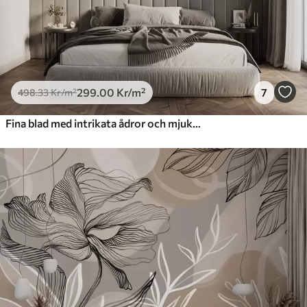
299
.00
Kr
/m²
7
498
.33
Kr
/m²
Fina blad med intrikata ådror och mjuka, dämpade färger mot en ljus texturerad bakgrund