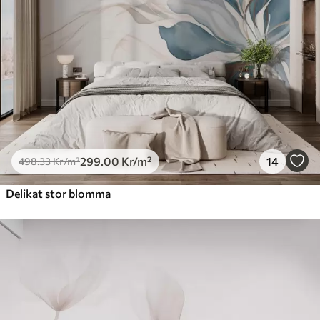
Premiumvinyl
725
.00
435
.00
Kr
/m²
Peel and Stick
900
.00
540
.00
Kr
/m²
299
.00
Kr
/m²
14
498
.33
Kr
/m²
Delikat stor blomma