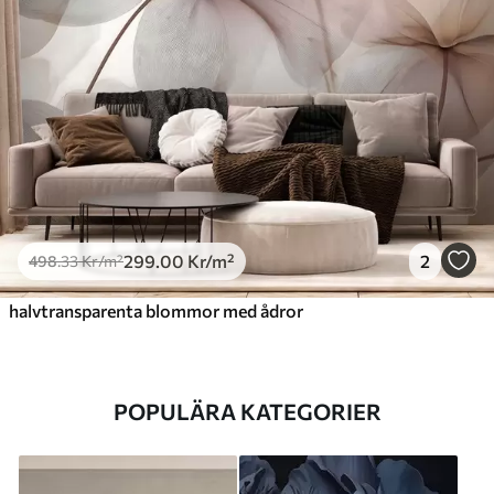
299
.00
Kr
/m²
2
498
.33
Kr
/m²
halvtransparenta blommor med ådror
POPULÄRA KATEGORIER