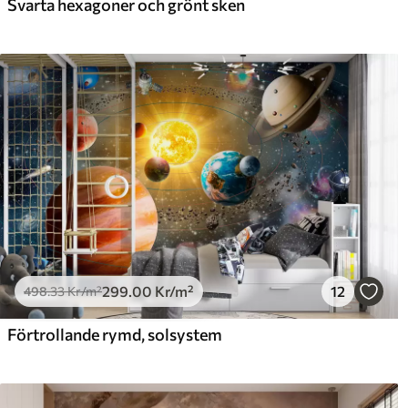
Svarta hexagoner och grönt sken
299
.00
Kr
/m²
12
498
.33
Kr
/m²
Förtrollande rymd, solsystem