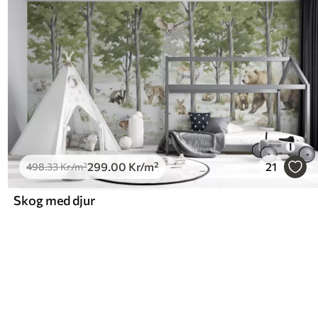
299
.00
Kr
/m²
21
498
.33
Kr
/m²
Skog med djur