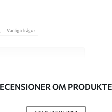
g
Vanliga frågor
va material, vart och ett anpassat för olika rum
on finns nedan eller under
ECENSIONER OM PRODUKT