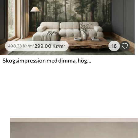
299
.00
Kr
/m²
16
498
.33
Kr
/m²
Skogsimpression med dimma, höga träd och en stig