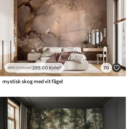
299
.00
Kr
/m²
70
498
.33
Kr
/m²
mystisk skog med vit fågel