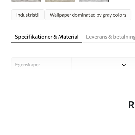
Industristil
Wallpaper dominated by gray colors
Specifikationer & Material
Leverans & betalnin
Egenskaper
Material
Välj mellan tre högkvalitati
och budgetar. Mer informati
kundanpassningsprocessen.
R
Författaren
UWALLS
Artikelnummer
w05161v2