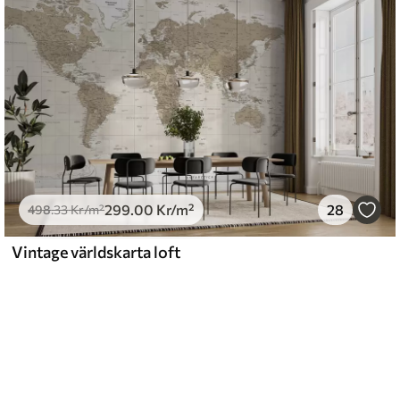
299
.00
Kr
/m²
28
498
.33
Kr
/m²
Vintage världskarta loft