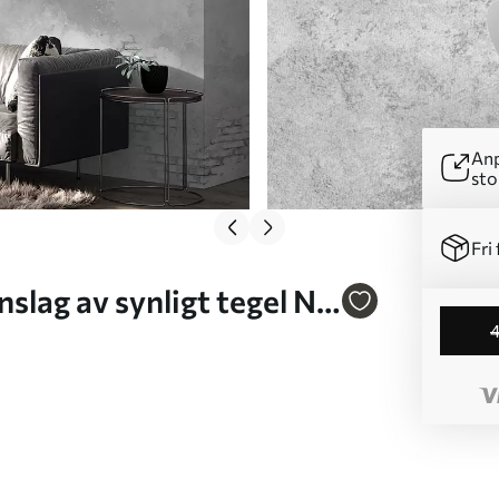
Anp
sto
Fri 