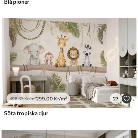
Blå pioner
299
.00
Kr
/m²
27
498
.33
Kr
/m²
Söta tropiska djur