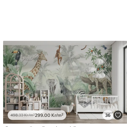
299
.00
Kr
/m²
36
498
.33
Kr
/m²