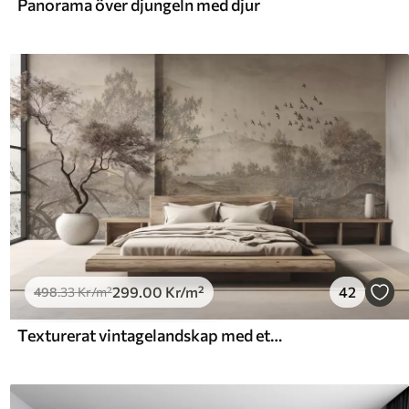
Panorama över djungeln med djur
299
.00
Kr
/m²
42
498
.33
Kr
/m²
Texturerat vintagelandskap med ett träd nära en flod och en molnig himmel, naturkonst i sepiatoner