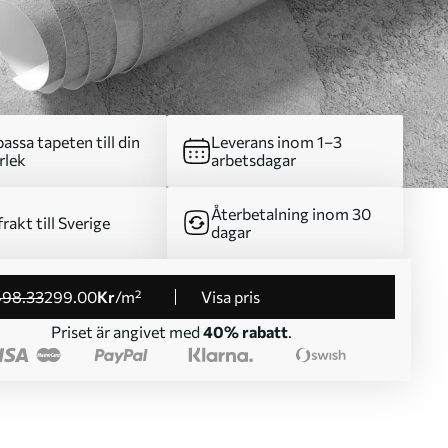
assa tapeten till din
Leverans inom 1–3
rlek
arbetsdagar
Återbetalning inom 30
frakt till Sverige
dagar
498
.33
299
.00
Kr
/m²
Visa pris
Priset är angivet med
40% rabatt
.