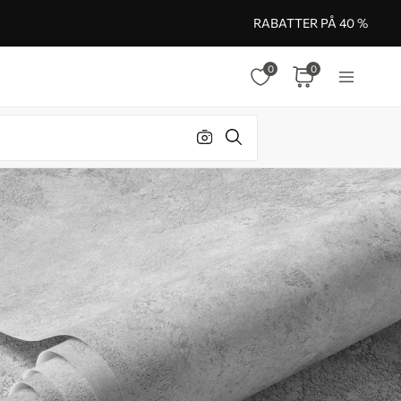
RABATTER PÅ 40 %
0
0