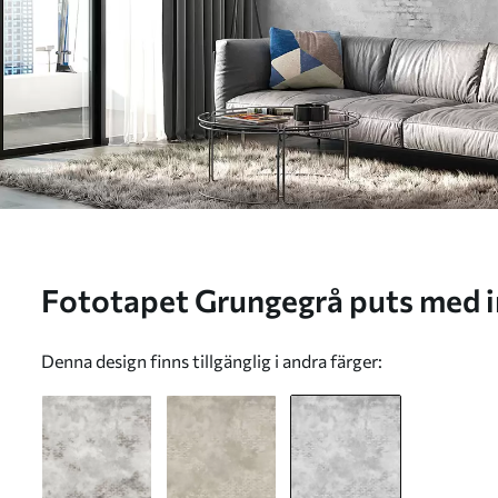
Fototapet Grungegrå puts med inslag av synligt tegel Nr.
w05161v2
Denna design finns tillgänglig i andra färger: