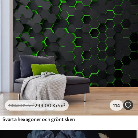
Premium
631
.67
379
.00
Kr
/m²
Premiumvinyl
725
.00
435
.00
Kr
/m²
Peel and Stick
900
.00
540
.00
Kr
/m²
299
.00
Kr
/m²
114
498
.33
Kr
/m²
Svarta hexagoner och grönt sken