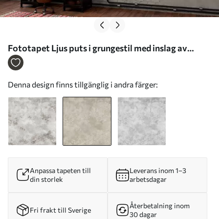
Fototapet Ljus puts i grungestil med inslag av
synligt tegel Nr. w05161v1
Denna design finns tillgänglig i andra färger:
Anpassa tapeten till
Leverans inom 1–3
din storlek
arbetsdagar
Återbetalning inom
Fri frakt till Sverige
30 dagar