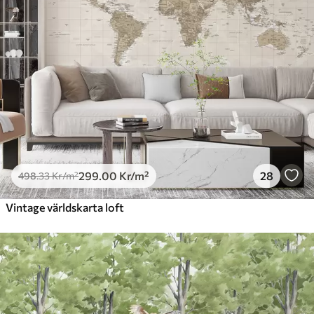
299
.00
Kr
/m²
28
498
.33
Kr
/m²
Vintage världskarta loft