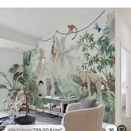
299
.00
Kr
/m²
36
498
.33
Kr
/m²