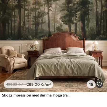
299
.00
Kr
/m²
16
498
.33
Kr
/m²
Skogsimpression med dimma, höga träd och en stig