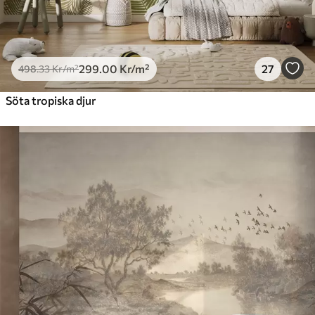
299
.00
Kr
/m²
27
498
.33
Kr
/m²
Söta tropiska djur