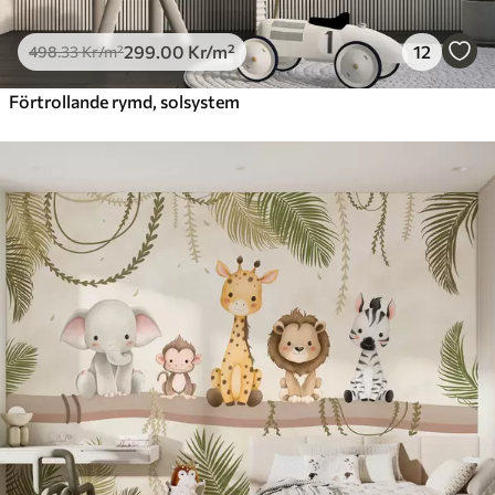
299
.00
Kr
/m²
12
498
.33
Kr
/m²
Förtrollande rymd, solsystem