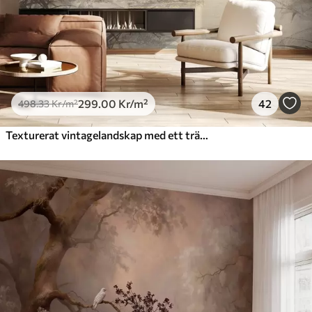
299
.00
Kr
/m²
42
498
.33
Kr
/m²
Texturerat vintagelandskap med ett träd nära en flod och en molnig himmel, naturkonst i sepiatoner