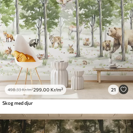
299
.00
Kr
/m²
21
498
.33
Kr
/m²
Skog med djur