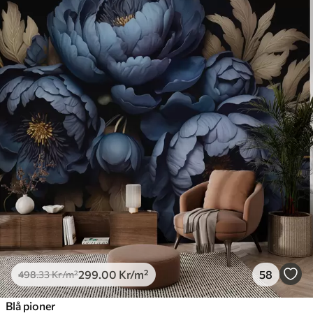
299
.00
Kr
/m²
58
498
.33
Kr
/m²
Blå pioner