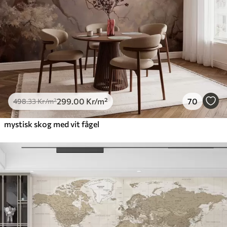
299
.00
Kr
/m²
70
498
.33
Kr
/m²
mystisk skog med vit fågel