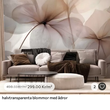
299
.00
Kr
/m²
2
498
.33
Kr
/m²
halvtransparenta blommor med ådror