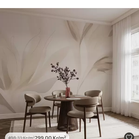
299
.00
Kr
/m²
498
.33
Kr
/m²