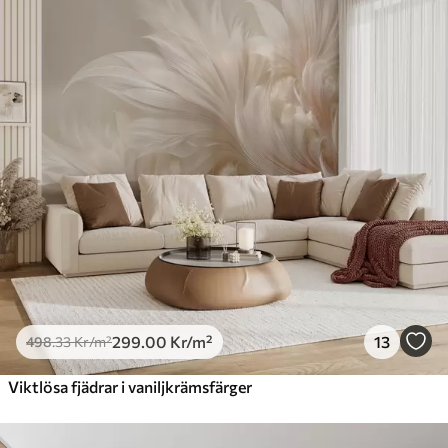
Premium
631
.67
379
.00
Kr
/m²
Premiumvinyl
725
.00
435
.00
Kr
/m²
Peel and Stick
900
.00
540
.00
Kr
/m²
299
.00
Kr
/m²
13
498
.33
Kr
/m²
Viktlösa fjädrar i vaniljkrämsfärger