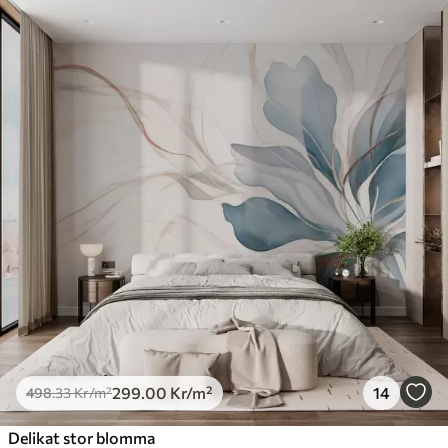
299
.00
Kr
/m²
14
498
.33
Kr
/m²
Delikat stor blomma