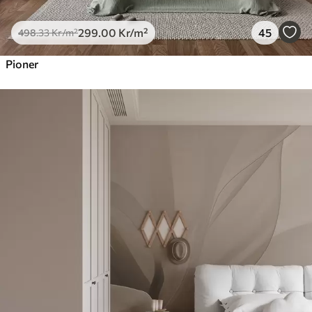
299
.00
Kr
/m²
45
498
.33
Kr
/m²
Pioner