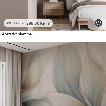
299
.00
Kr
/m²
498
.33
Kr
/m²
Abstrakt blomma