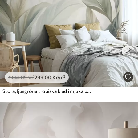
299
.00
Kr
/m²
498
.33
Kr
/m²
Stora, ljusgröna tropiska blad i mjuka pastellfärger, texturerad konst