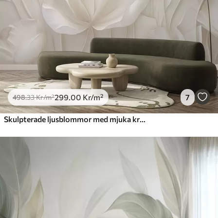
299
.00
Kr
/m²
7
498
.33
Kr
/m²
Skulpterade ljusblommor med mjuka kronblad