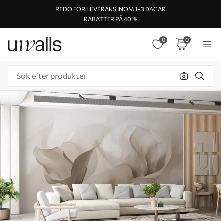
REDO FÖR LEVERANS INOM 1–3 DAGAR
RABATTER PÅ 40 %
0
0