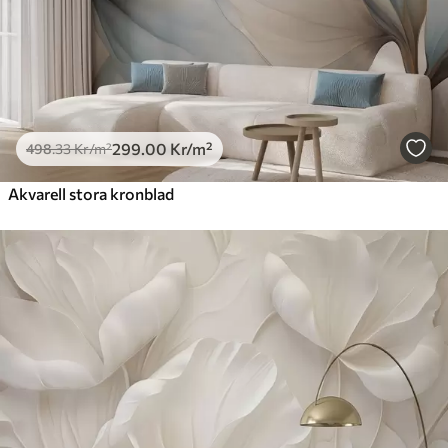
299
.00
Kr
/m²
498
.33
Kr
/m²
Akvarell stora kronblad