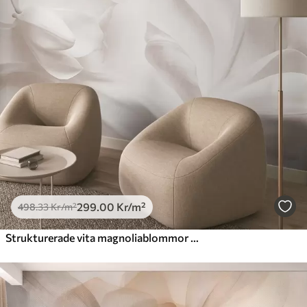
299
.00
Kr
/m²
498
.33
Kr
/m²
Strukturerade vita magnoliablommor med skira kronblad mot en suddig ljus bakgrund