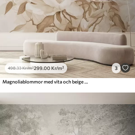
631
.67
379
.00
Kr
/m²
Premiumvinyl
725
.00
435
.00
Kr
/m²
Peel and Stick
900
.00
540
.00
Kr
/m²
299
.00
Kr
/m²
3
498
.33
Kr
/m²
Magnoliablommor med vita och beige kronblad, blad och bruna grenar, mjuk och känslig akvarellstil