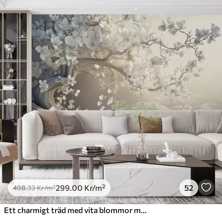
299
.00
Kr
/m²
52
498
.33
Kr
/m²
Ett charmigt träd med vita blommor mot en bakgrund av moln i en intressant stil i delikata varma färger