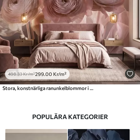
299
.00
Kr
/m²
498
.33
Kr
/m²
Stora, konstnärliga ranunkelblommor i mjuka rosa- och krämfärgade nyanser
POPULÄRA KATEGORIER