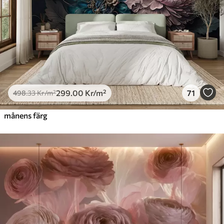
299
.00
Kr
/m²
71
498
.33
Kr
/m²
månens färg