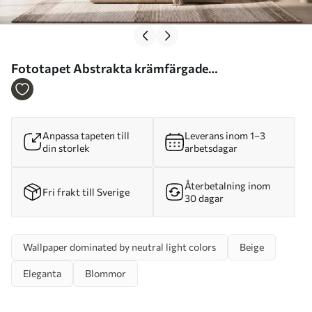
Fototapet Abstrakta krämfärgade
magnoliablomblad Nr. w09937
Anpassa tapeten till
Leverans inom 1–3
din storlek
arbetsdagar
Återbetalning inom
Fri frakt till Sverige
30 dagar
Wallpaper dominated by neutral light colors
Beige
Eleganta
Blommor