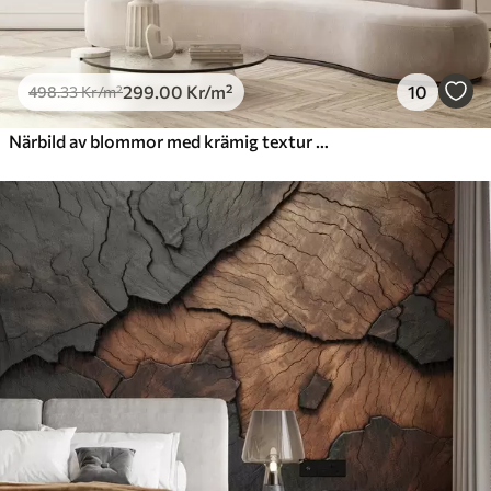
299
.00
Kr
/m²
10
498
.33
Kr
/m²
Närbild av blommor med krämig textur och skira, böljande kronblad som skapar ett mjukt, elegant och texturerat blomsterarrangemang