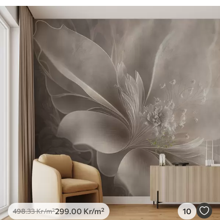
299
.00
Kr
/m²
10
498
.33
Kr
/m²