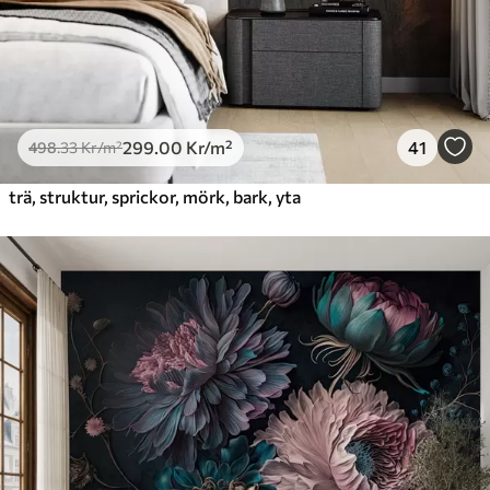
299
.00
Kr
/m²
41
498
.33
Kr
/m²
trä, struktur, sprickor, mörk, bark, yta