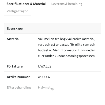
Specifikationer & Material
Leverans & betalning
Vanliga frågor
Egenskaper
Material
Välj mellan tre högkvalitativa material,
vart och ett anpassat för olika rum och
budgetar. Mer information finns nedan
eller under kundanpassningsprocessen.
Författaren
UWALLS
Artikelnummer
w09937
Efterbehandling
Halvmatt.
Produktion
Bilden skrivs ut i den storlek du har
angett och skärs i identiska remsor med