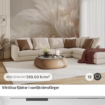
299
.00
Kr
/m²
13
498
.33
Kr
/m²
Viktlösa fjädrar i vaniljkrämsfärger