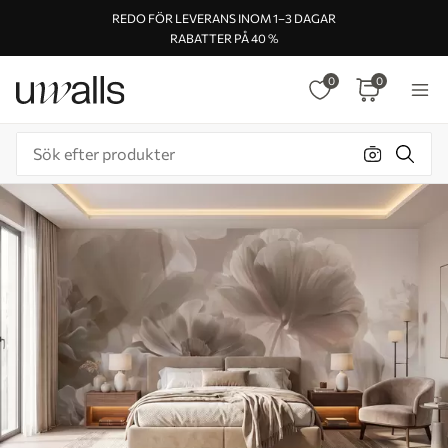
REDO FÖR LEVERANS INOM 1–3 DAGAR
RABATTER PÅ 40 %
0
0