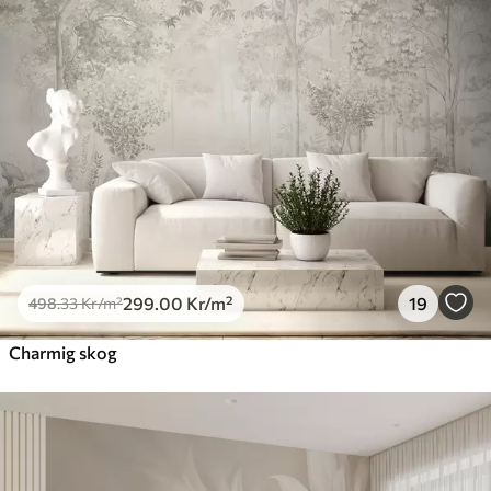
299
.00
Kr
/m²
19
498
.33
Kr
/m²
Charmig skog