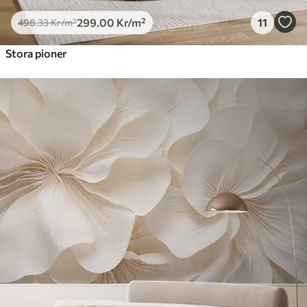
299
.00
Kr
/m²
11
498
.33
Kr
/m²
Stora pioner