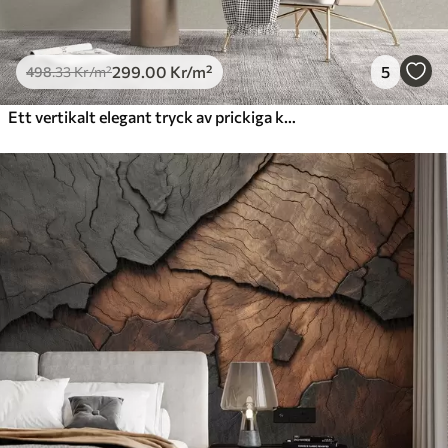
299
.00
Kr
/m²
5
498
.33
Kr
/m²
Ett vertikalt elegant tryck av prickiga kransar på en beige texturerad bakgrund, vilket skapar en känsla av djup och rörelse