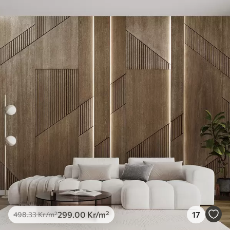
Tillgängliga material
Standard
498
.33
299
.00
Kr
/m²
Premium
631
.67
379
.00
Kr
/m²
Premiumvinyl
725
.00
435
.00
Kr
/m²
Peel and Stick
900
.00
540
.00
Kr
/m²
299
.00
Kr
/m²
17
498
.33
Kr
/m²