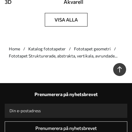
3D
Akvarell
VISA ALLA
Home
Katalog fototapeter
Fototapet geometri
Fototapet Strukturerade, abstrakta, vertikala, avrundade
rektanglar i dämpade nyanser av brunt, beige och ljusrosa Nr.
w09905
Prenumerera på nyhetsbrevet
Prenumerera på nyhetsbrevet