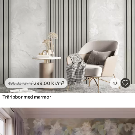
299
.00
Kr
/m²
17
498
.33
Kr
/m²
Träribbor med marmor