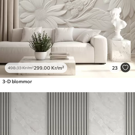
299
.00
Kr
/m²
23
498
.33
Kr
/m²
3-D blommor