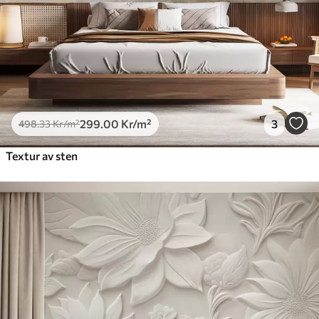
299
.00
Kr
/m²
3
498
.33
Kr
/m²
Textur av sten