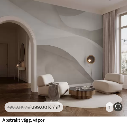
299
.00
Kr
/m²
1
498
.33
Kr
/m²
Abstrakt vägg, vågor