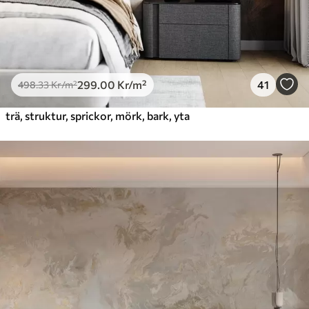
299
.00
Kr
/m²
41
498
.33
Kr
/m²
trä, struktur, sprickor, mörk, bark, yta