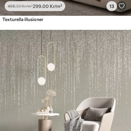
299
.00
Kr
/m²
13
498
.33
Kr
/m²
Texturella illusioner