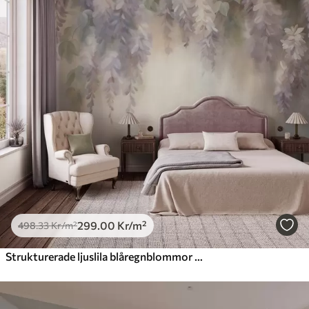
299
.00
Kr
/m²
498
.33
Kr
/m²
Strukturerade ljuslila blåregnblommor som hänger nedåt tillsammans med gröna blad, mot en pastellfärgad bakgrund