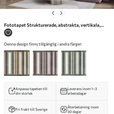
Fototapet Strukturerade, abstrakta, vertikala,
avrundade rektanglar i dämpade nyanser av brunt,
beige och ljusrosa Nr. w09905
Denna design finns tillgänglig i andra färger:
Anpassa tapeten till
Leverans inom 1–3
din storlek
arbetsdagar
Återbetalning inom
Fri frakt till Sverige
30 dagar