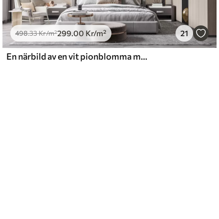
299
.00
Kr
/m²
21
498
.33
Kr
/m²
En närbild av en vit pionblomma med skira kronblad och vattendroppar