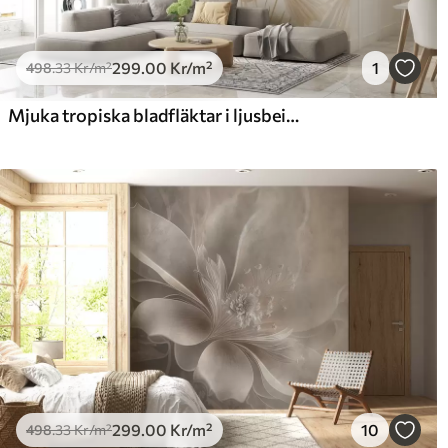
299
.00
Kr
/m²
1
498
.33
Kr
/m²
Mjuka tropiska bladfläktar i ljusbeige och blåaktiga toner
299
.00
Kr
/m²
10
498
.33
Kr
/m²