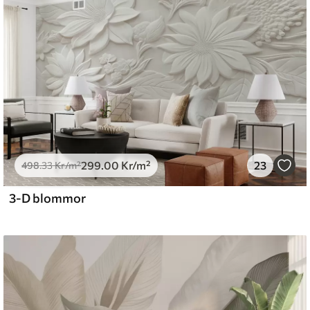
emium
.67
379
.00
Kr
/m²
299
.00
Kr
/m²
23
l and Stick
498
.33
Kr
/m²
0
.00
540
.00
Kr
/m²
3-D blommor