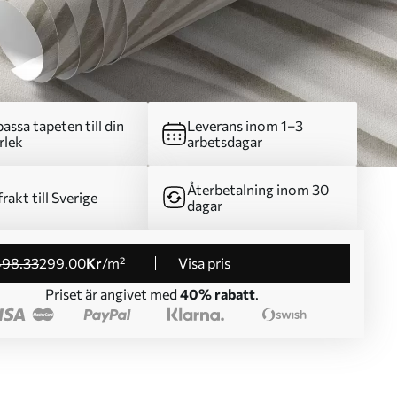
assa tapeten till din
Leverans inom 1–3
rlek
arbetsdagar
Återbetalning inom 30
frakt till Sverige
dagar
498
.33
299
.00
Kr
/m²
Visa pris
Priset är angivet med
40% rabatt
.