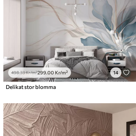
299
.00
Kr
/m²
14
498
.33
Kr
/m²
Delikat stor blomma