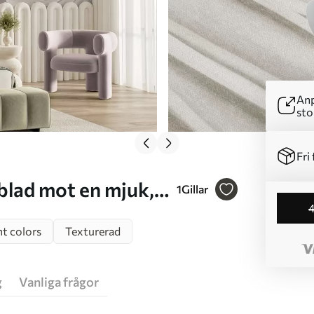
Anp
sto
Fri 
1
Gillar
sk modern konst
ht colors
Texturerad
g
Vanliga frågor