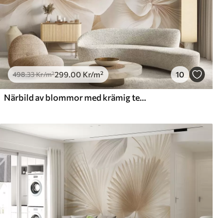
299
.00
Kr
/m²
10
498
.33
Kr
/m²
Närbild av blommor med krämig textur och skira, böljande kronblad som skapar ett mjukt, elegant och texturerat blomsterarrangemang