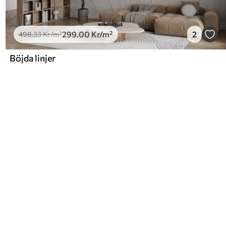
299
.00
Kr
/m²
2
498
.33
Kr
/m²
Böjda linjer