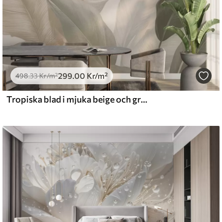
299
.00
Kr
/m²
498
.33
Kr
/m²
Tropiska blad i mjuka beige och gröna toner, med en akvarelleffekt och mjuka färgövergångar