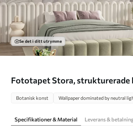
Se det i ditt utrymme
Fototapet Stora, strukturerade blad mot en mjuk,
dämpad bakgrund – minimalisti
Botanisk konst
Wallpaper dominated by neutral lig
Nr. w09897
Specifikationer & Material
Leverans & betalnin