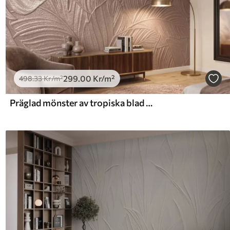
299
.00
Kr
/m²
498
.33
Kr
/m²
Präglad mönster av tropiska blad med fint reliefmönster i varma beige nyanser