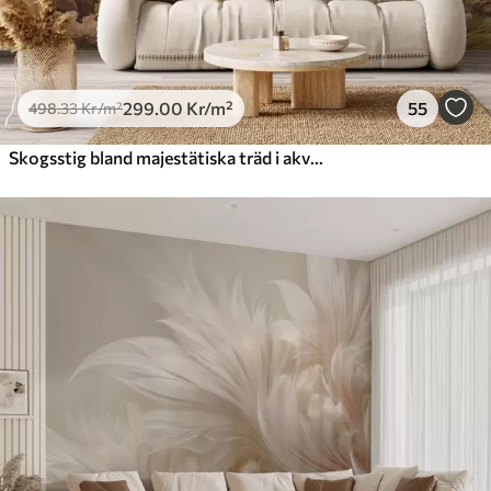
299
.00
Kr
/m²
55
498
.33
Kr
/m²
Skogsstig bland majestätiska träd i akvarellstil