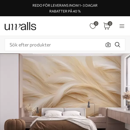
REDO FÖR LEVERANS INOM 1–3 DAGAR
RABATTER PÅ 40 %
0
0