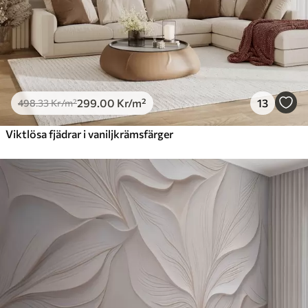
299
.00
Kr
/m²
13
498
.33
Kr
/m²
Viktlösa fjädrar i vaniljkrämsfärger