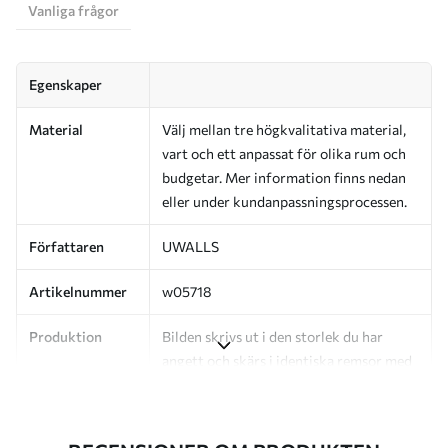
Vanliga frågor
Egenskaper
Material
Välj mellan tre högkvalitativa material,
vart och ett anpassat för olika rum och
budgetar. Mer information finns nedan
eller under kundanpassningsprocessen.
Författaren
UWALLS
Artikelnummer
w05718
Produktion
Bilden skrivs ut i den storlek du har
angett och skärs i identiska remsor med
en bredd på upp till 50 cm.
Dessutom
Du kan lägga till ett lackskikt och/eller