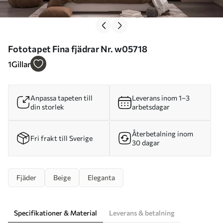
Fototapet Fina fjädrar Nr. w05718
1
Gillar
Anpassa tapeten till
Leverans inom 1–3
din storlek
arbetsdagar
Återbetalning inom
Fri frakt till Sverige
30 dagar
Fjäder
Beige
Eleganta
Specifikationer & Material
Leverans & betalning