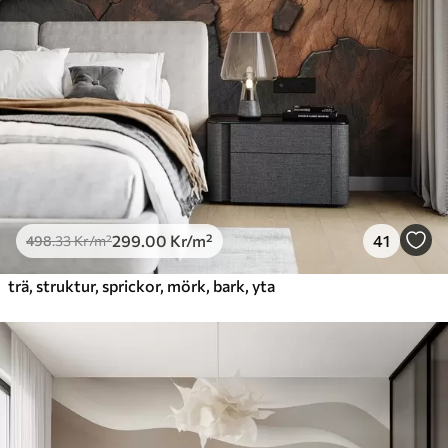
299
.00
Kr
/m²
41
498
.33
Kr
/m²
trä, struktur, sprickor, mörk, bark, yta