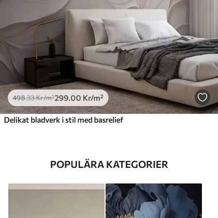
299
.00
Kr
/m²
498
.33
Kr
/m²
Delikat bladverk i stil med basrelief
POPULÄRA KATEGORIER