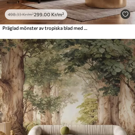
299
.00
Kr
/m²
498
.33
Kr
/m²
Präglad mönster av tropiska blad med fint reliefmönster i varma beige nyanser