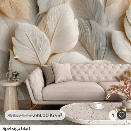
299
.00
Kr
/m²
1
498
.33
Kr
/m²
Spetsiga blad