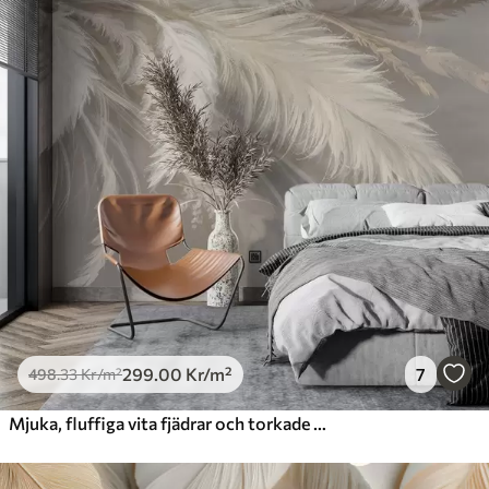
299
.00
Kr
/m²
7
498
.33
Kr
/m²
Mjuka, fluffiga vita fjädrar och torkade blommor mot en neutral pastellbeige bakgrund