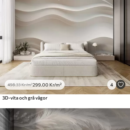
299
.00
Kr
/m²
4
498
.33
Kr
/m²
3D-vita och grå vågor