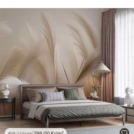
299
.00
Kr
/m²
498
.33
Kr
/m²