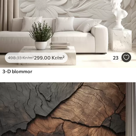
725
.00
435
.00
Kr
/m²
Peel and Stick
900
.00
540
.00
Kr
/m²
299
.00
Kr
/m²
23
498
.33
Kr
/m²
3-D blommor