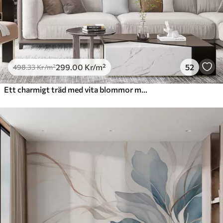
299
.00
Kr
/m²
52
498
.33
Kr
/m²
Ett charmigt träd med vita blommor mot en bakgrund av moln i en intressant stil i delikata varma färger