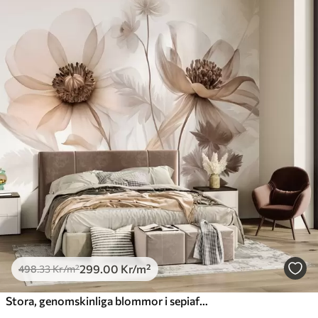
299
.00
Kr
/m²
498
.33
Kr
/m²
Stora, genomskinliga blommor i sepiafärger med fina kronblad, fjäderlika blad och mindre blommor