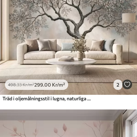
299
.00
Kr
/m²
2
498
.33
Kr
/m²
Träd i oljemålningsstil i lugna, naturliga gråbeige nyanser