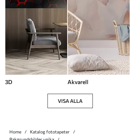
3D
Akvarell
VISA ALLA
Home
Katalog fototapeter
Bakgrundsbilder unika