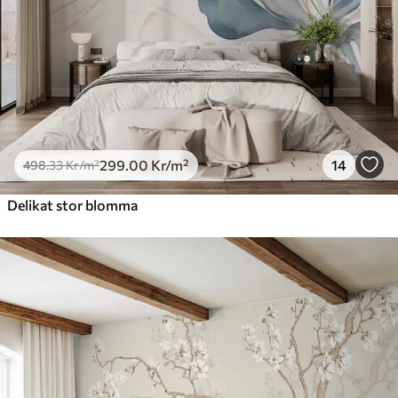
299
.00
Kr
/m²
14
498
.33
Kr
/m²
Delikat stor blomma