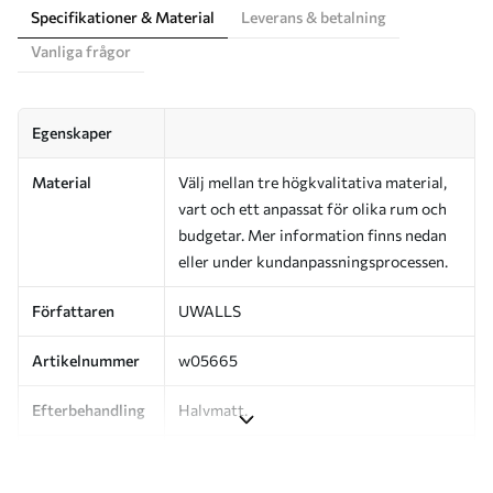
Specifikationer & Material
Leverans & betalning
Vanliga frågor
Egenskaper
Material
Välj mellan tre högkvalitativa material,
vart och ett anpassat för olika rum och
budgetar. Mer information finns nedan
eller under kundanpassningsprocessen.
Författaren
UWALLS
Artikelnummer
w05665
Efterbehandling
Halvmatt.
Produktion
Bilden skrivs ut i den storlek du har
angett och skärs i identiska remsor med