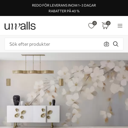
REDO FÖR LEVERANS INOM 1–3 DAGAR
RABATTER PÅ 40 %
0
0