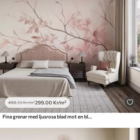
299
.00
Kr
/m²
498
.33
Kr
/m²
Fina grenar med ljusrosa blad mot en blek bakgrund, i akvarellstil