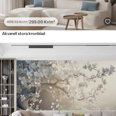
299
.00
Kr
/m²
498
.33
Kr
/m²
Akvarell stora kronblad