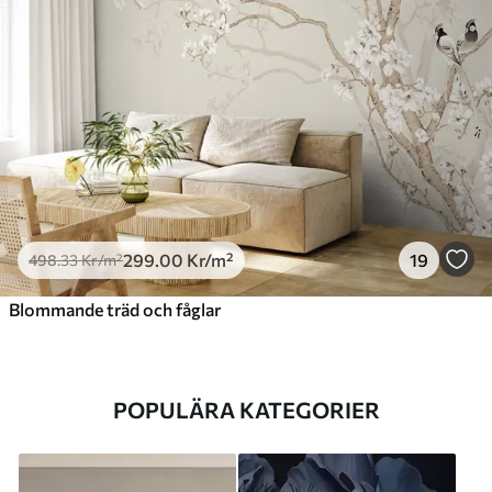
299
.00
Kr
/m²
19
498
.33
Kr
/m²
Blommande träd och fåglar
POPULÄRA KATEGORIER