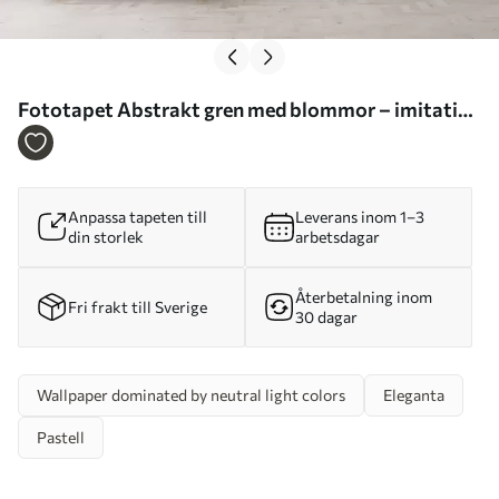
Fototapet Abstrakt gren med blommor – imitation
av en målning Nr. w05665
Anpassa tapeten till
Leverans inom 1–3
din storlek
arbetsdagar
Återbetalning inom
Fri frakt till Sverige
30 dagar
Wallpaper dominated by neutral light colors
Eleganta
Pastell