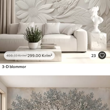
631
.67
379
.00
Kr
/m²
Premiumvinyl
725
.00
435
.00
Kr
/m²
Peel and Stick
900
.00
540
.00
Kr
/m²
299
.00
Kr
/m²
23
498
.33
Kr
/m²
3-D blommor