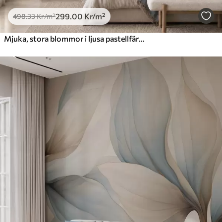
299
.00
Kr
/m²
498
.33
Kr
/m²
Mjuka, stora blommor i ljusa pastellfärger