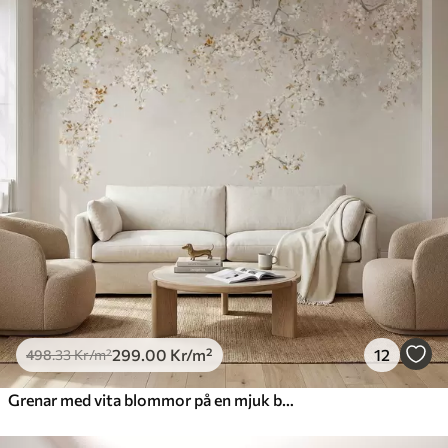
299
.00
Kr
/m²
12
498
.33
Kr
/m²
Grenar med vita blommor på en mjuk beige bakgrund