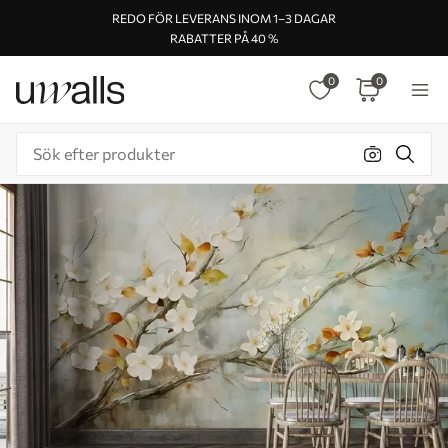
REDO FÖR LEVERANS INOM 1–3 DAGAR
RABATTER PÅ 40 %
0
0