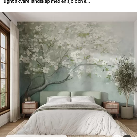
lugnt akvarellandskap med en sjö och ett blommande träd