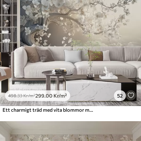
Premium
631
.67
379
.00
Kr
/m²
Premiumvinyl
725
.00
435
.00
Kr
/m²
Peel and Stick
900
.00
540
.00
Kr
/m²
299
.00
Kr
/m²
52
498
.33
Kr
/m²
Ett charmigt träd med vita blommor mot en bakgrund av moln i en intressant stil i delikata varma färger