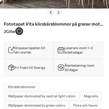
Fototapet Vita körsbärsblommor på grenar mot
en mjuk blå och grön bakgrund i oljemålningsstil Nr.
2
Gillar
w08444
Anpassa tapeten till
Leverans inom 1–3
din storlek
arbetsdagar
Återbetalning inom
Fri frakt till Sverige
30 dagar
Körsbärsblommor
Wallpaper dominated by neutral light colors
Magnolia
Wallpaper dominated by green colors
Flora och fauna