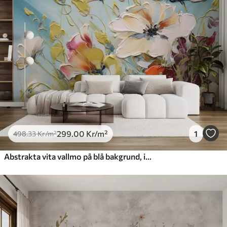
299
.00
Kr
/m²
1
498
.33
Kr
/m²
Abstrakta vita vallmo på blå bakgrund, imitation av målardrag