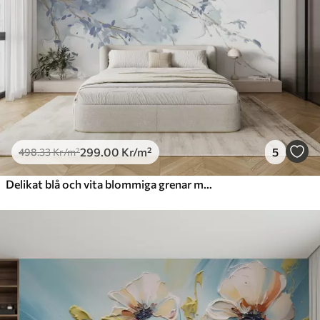
299
.00
Kr
/m²
5
498
.33
Kr
/m²
Delikat blå och vita blommiga grenar med mjuk, suddig akvarellbakgrund