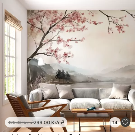
299
.00
Kr
/m²
14
498
.33
Kr
/m²