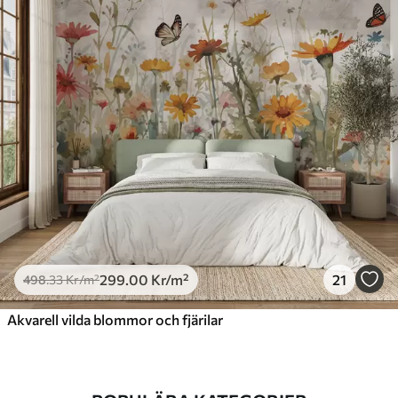
299
.00
Kr
/m²
21
498
.33
Kr
/m²
Akvarell vilda blommor och fjärilar