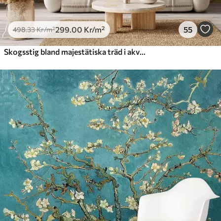
299
.00
Kr
/m²
55
498
.33
Kr
/m²
Skogsstig bland majestätiska träd i akvarellstil