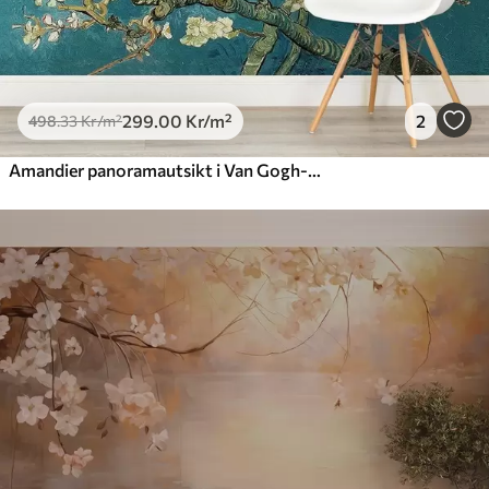
299
.00
Kr
/m²
2
498
.33
Kr
/m²
Amandier panoramautsikt i Van Gogh-blommor