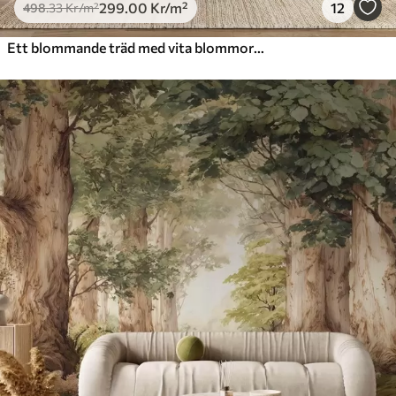
299
.00
Kr
/m²
12
498
.33
Kr
/m²
Ett blommande träd med vita blommor i full blom, mot en kornig, brusig texturerad bakgrund i dämpat blått och grönt