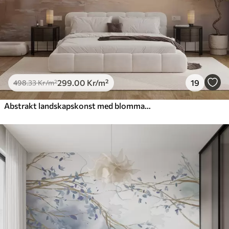
299
.00
Kr
/m²
19
498
.33
Kr
/m²
Abstrakt landskapskonst med blommande gren och vita blommor som hänger över en sjö, mjuka pastellfärger