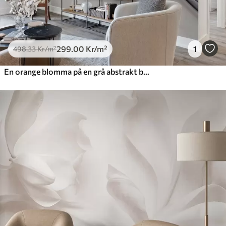
299
.00
Kr
/m²
1
498
.33
Kr
/m²
En orange blomma på en grå abstrakt bakgrund