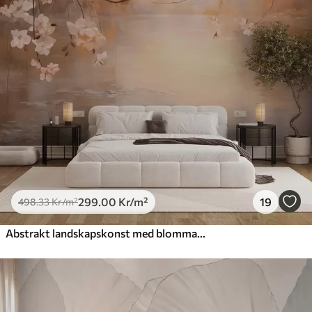
299
.00
Kr
/m²
19
498
.33
Kr
/m²
Abstrakt landskapskonst med blommande gren och vita blommor som hänger över en sjö, mjuka pastellfärger