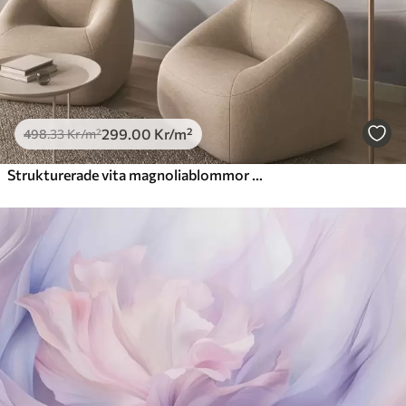
299
.00
Kr
/m²
498
.33
Kr
/m²
Strukturerade vita magnoliablommor med skira kronblad mot en suddig ljus bakgrund