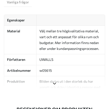
Vanliga frågor
Egenskaper
Material
Välj mellan tre högkvalitativa material,
vart och ett anpassat för olika rum och
budgetar. Mer information finns nedan
eller under kundanpassningsprocessen.
Författaren
UWALLS
Artikelnummer
w05615
Produktion
Bilden skrivs ut i den storlek du har
angett och skärs i identiska remsor med
en bredd på upp till 50 cm.
Dessutom
Du kan lägga till ett lackskikt och/eller