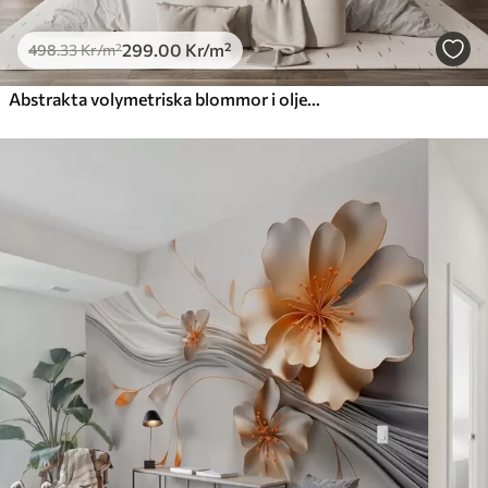
299
.00
Kr
/m²
498
.33
Kr
/m²
Abstrakta volymetriska blommor i oljemålningsstil