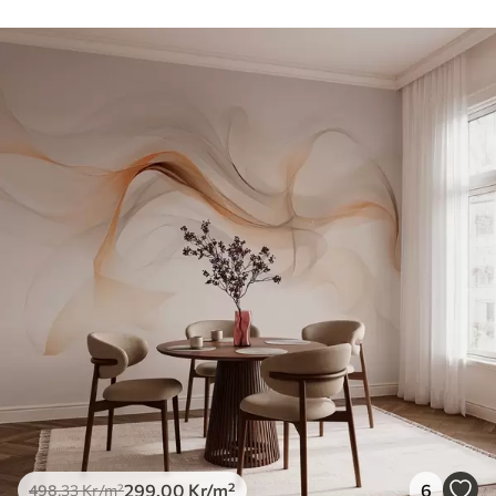
299
.00
Kr
/m²
6
498
.33
Kr
/m²