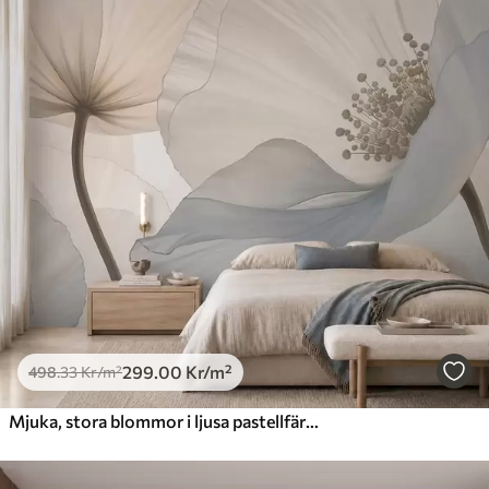
299
.00
Kr
/m²
498
.33
Kr
/m²
Mjuka, stora blommor i ljusa pastellfärger