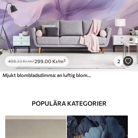
299
.00
Kr
/m²
2
498
.33
Kr
/m²
Mjukt blombladsdimma: en luftig blomma i en pastelllila dimma
POPULÄRA KATEGORIER