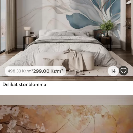
299
.00
Kr
/m²
14
498
.33
Kr
/m²
Delikat stor blomma