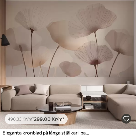
299
.00
Kr
/m²
498
.33
Kr
/m²
Eleganta kronblad på långa stjälkar i pastellfärger