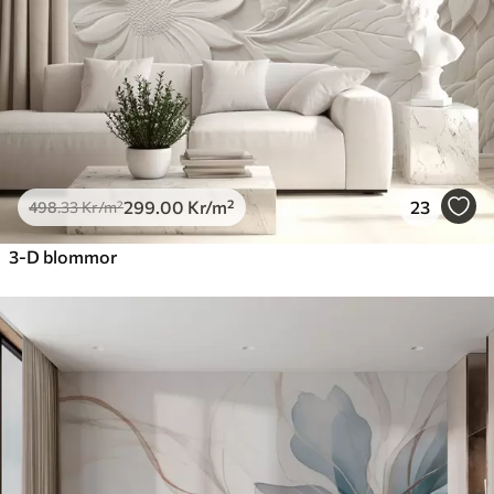
725
.00
435
.00
Kr
/m²
Peel and Stick
900
.00
540
.00
Kr
/m²
299
.00
Kr
/m²
23
498
.33
Kr
/m²
3-D blommor