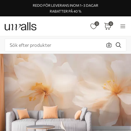
REDO FÖR LEVERANS INOM 1–3 DAGAR
RABATTER PÅ 40 %
0
0