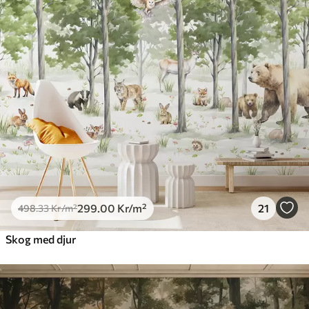
299
.00
Kr
/m²
21
498
.33
Kr
/m²
Skog med djur