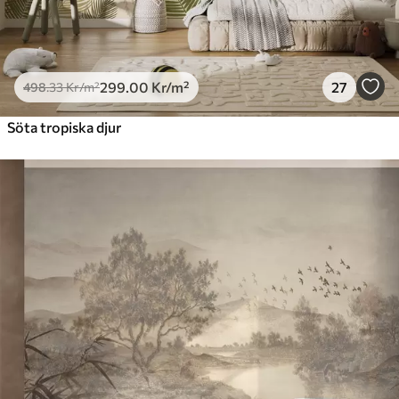
299
.00
Kr
/m²
27
498
.33
Kr
/m²
Söta tropiska djur