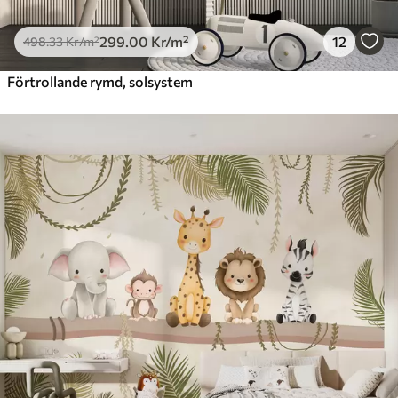
299
.00
Kr
/m²
12
498
.33
Kr
/m²
Förtrollande rymd, solsystem