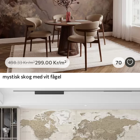
299
.00
Kr
/m²
70
498
.33
Kr
/m²
mystisk skog med vit fågel