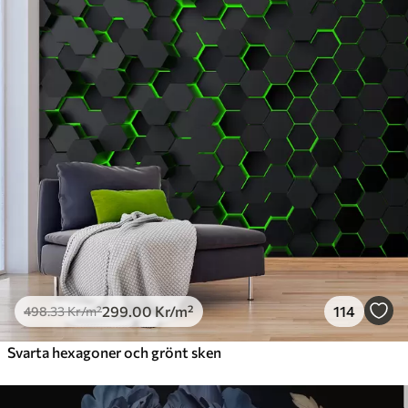
Premium
631
.67
379
.00
Kr
/m²
Premiumvinyl
725
.00
435
.00
Kr
/m²
Peel and Stick
900
.00
540
.00
Kr
/m²
299
.00
Kr
/m²
114
498
.33
Kr
/m²
Svarta hexagoner och grönt sken