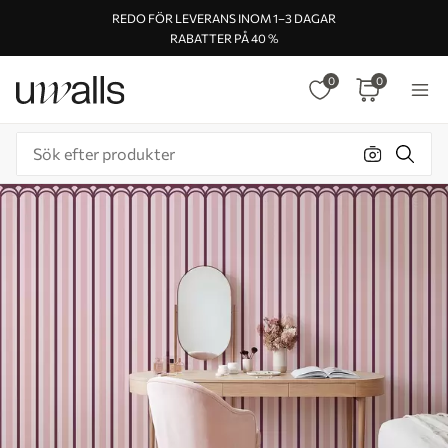
REDO FÖR LEVERANS INOM 1–3 DAGAR
RABATTER PÅ 40 %
0
0