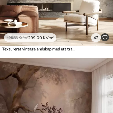
299
.00
Kr
/m²
42
498
.33
Kr
/m²
Texturerat vintagelandskap med ett träd nära en flod och en molnig himmel, naturkonst i sepiatoner