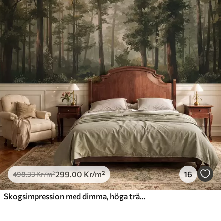
299
.00
Kr
/m²
16
498
.33
Kr
/m²
Skogsimpression med dimma, höga träd och en stig