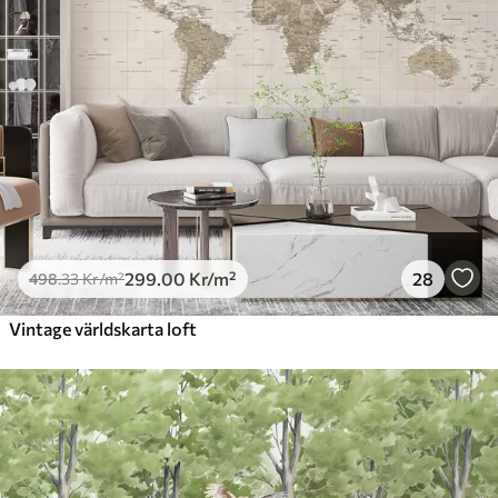
299
.00
Kr
/m²
28
498
.33
Kr
/m²
Vintage världskarta loft