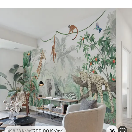
299
.00
Kr
/m²
36
498
.33
Kr
/m²