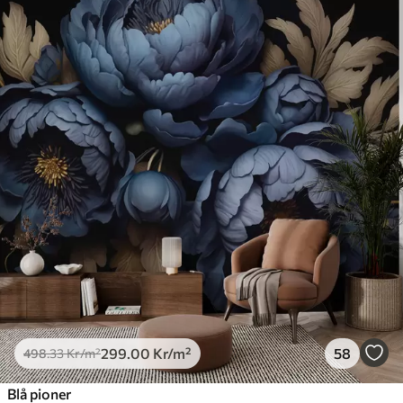
299
.00
Kr
/m²
58
498
.33
Kr
/m²
Blå pioner