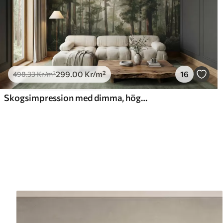
299
.00
Kr
/m²
16
498
.33
Kr
/m²
Skogsimpression med dimma, höga träd och en stig