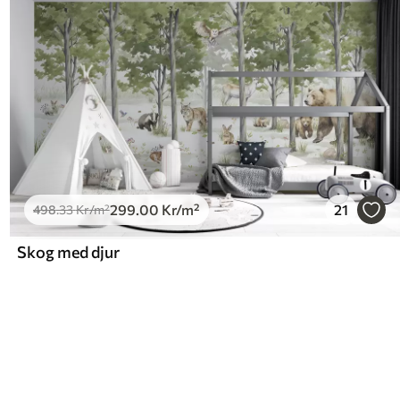
299
.00
Kr
/m²
21
498
.33
Kr
/m²
Skog med djur