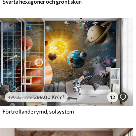
Svarta hexagoner och grönt sken
299
.00
Kr
/m²
12
498
.33
Kr
/m²
Förtrollande rymd, solsystem