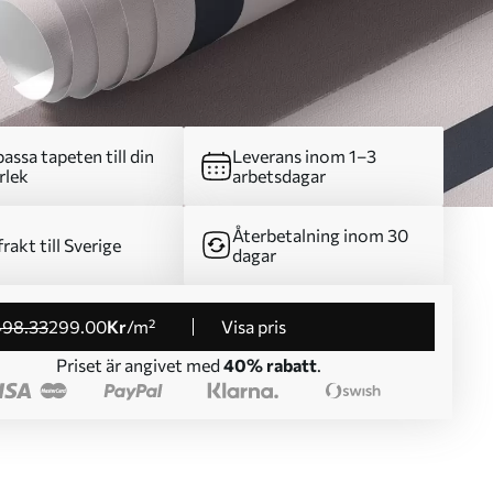
assa tapeten till din
Leverans inom 1–3
rlek
arbetsdagar
Återbetalning inom 30
frakt till Sverige
dagar
498
.33
299
.00
Kr
/m²
Visa pris
Priset är angivet med
40% rabatt
.