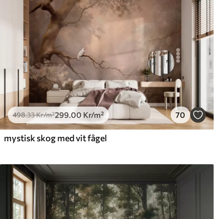
299
.00
Kr
/m²
70
498
.33
Kr
/m²
mystisk skog med vit fågel