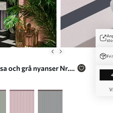
Anp
sto
Fri 