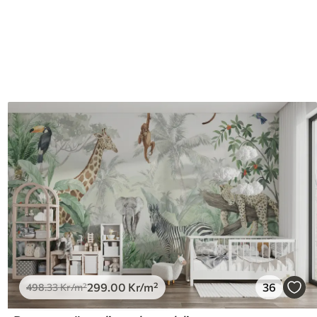
299
.00
Kr
/m²
36
498
.33
Kr
/m²