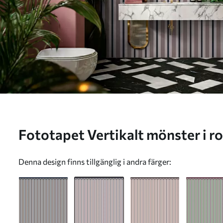
Fototapet Vertikalt mönster i rosa och grå nyanser Nr.
w05610v1
Denna design finns tillgänglig i andra färger: