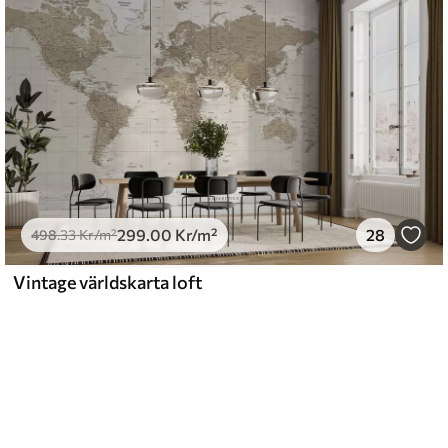
299
.00
Kr
/m²
28
498
.33
Kr
/m²
Vintage världskarta loft