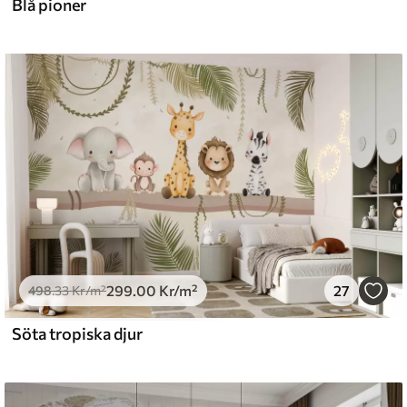
Blå pioner
299
.00
Kr
/m²
27
498
.33
Kr
/m²
Söta tropiska djur