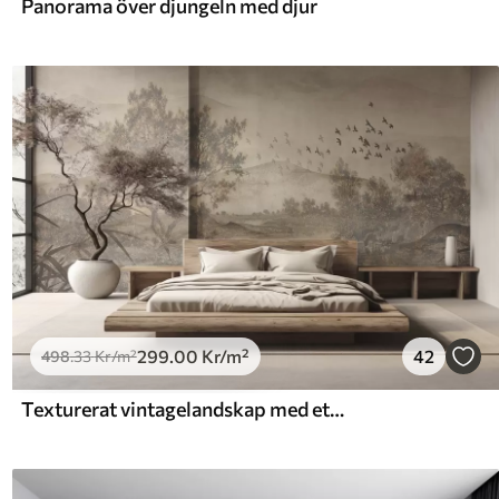
Panorama över djungeln med djur
299
.00
Kr
/m²
42
498
.33
Kr
/m²
Texturerat vintagelandskap med ett träd nära en flod och en molnig himmel, naturkonst i sepiatoner