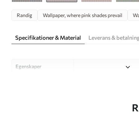
Randig
Wallpaper, where pink shades prevail
Wa
Specifikationer & Material
Leverans & betalnin
Egenskaper
Material
Välj mellan tre högkvalitati
och budgetar. Mer informati
kundanpassningsprocessen.
R
Författaren
UWALLS
Artikelnummer
w05610v1