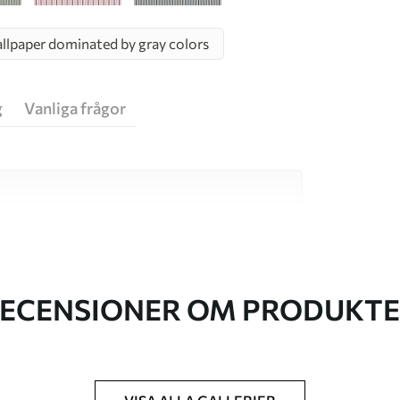
llpaper dominated by gray colors
g
Vanliga frågor
va material, vart och ett anpassat för olika rum
on finns nedan eller under
ECENSIONER OM PRODUKT