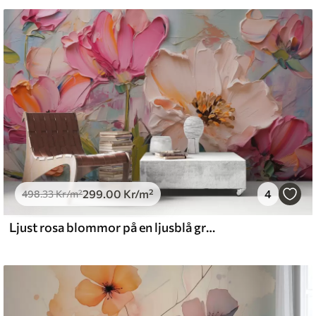
 vatten.
emium
.67
379
.00
Kr
/m²
299
.00
Kr
/m²
4
l and Stick
498
.33
Kr
/m²
0
.00
540
.00
Kr
/m²
Ljust rosa blommor på en ljusblå grå bakgrund