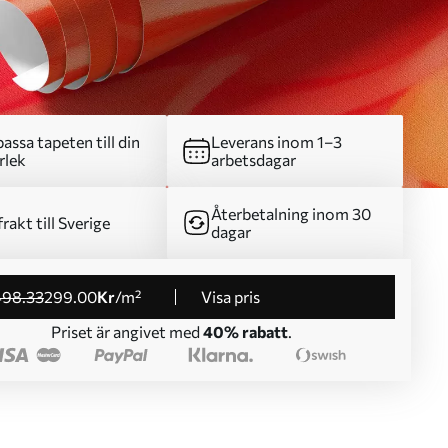
assa tapeten till din
Leverans inom 1–3
rlek
arbetsdagar
Återbetalning inom 30
frakt till Sverige
dagar
498
.33
299
.00
Kr
/m²
Visa pris
Priset är angivet med
40% rabatt
.