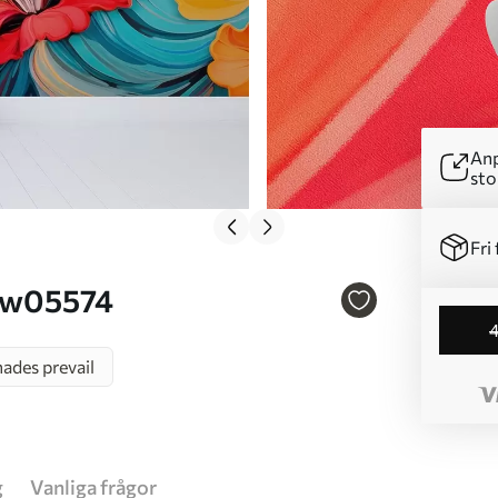
Anp
sto
Fri 
Nr. w05574
ades prevail
g
Vanliga frågor