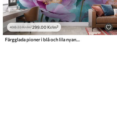
299
.00
Kr
/m²
498
.33
Kr
/m²
Färgglada pioner i blå och lila nyanser