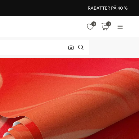
RABATTER PÅ 40 %
0
0