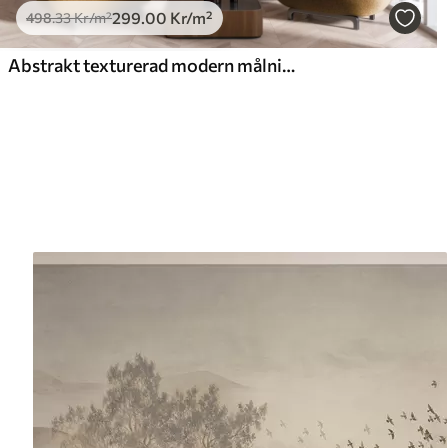
299
.00
Kr
/m²
498
.33
Kr
/m²
Abstrakt texturerad modern målningsstil med böjda linjer och geometriska former i nyanser av grått, vitt och orange