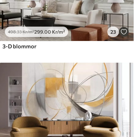
299
.00
Kr
/m²
23
498
.33
Kr
/m²
3-D blommor