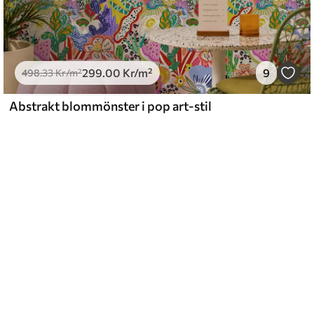
299
.00
Kr
/m²
9
498
.33
Kr
/m²
Abstrakt blommönster i pop art-stil