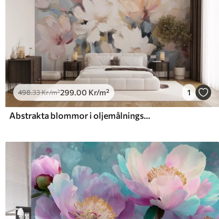
299
.00
Kr
/m²
1
498
.33
Kr
/m²
Abstrakta blommor i oljemålningsstil i mjuka toner