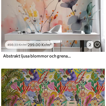
299
.00
Kr
/m²
2
498
.33
Kr
/m²
Abstrakt ljusa blommor och grenar med stänk av färg våt akvarell