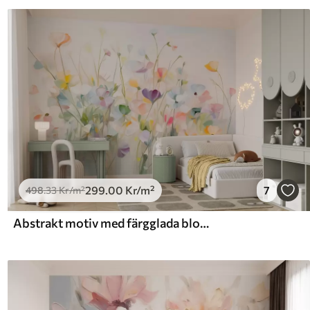
299
.00
Kr
/m²
7
498
.33
Kr
/m²
Abstrakt motiv med färgglada blommor med långa stjälkar och gröna blad, texturerat, pastellfärgat, ljusa färger