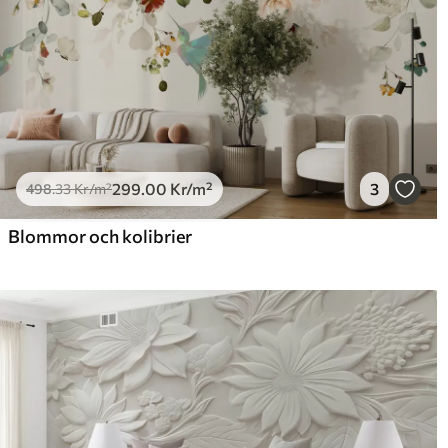
299
.00
Kr
/m²
3
498
.33
Kr
/m²
Blommor och kolibrier