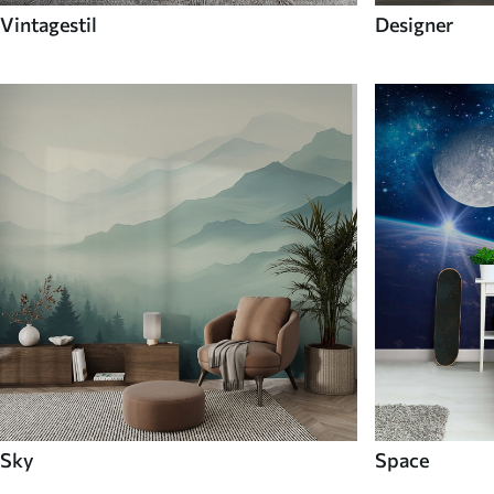
Vintagestil
Designer
Sky
Space