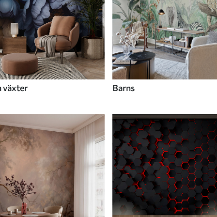
 växter
Barns