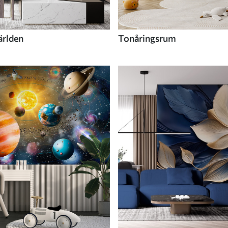
ärlden
Tonåringsrum