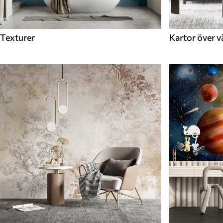
Texturer
Kartor över v