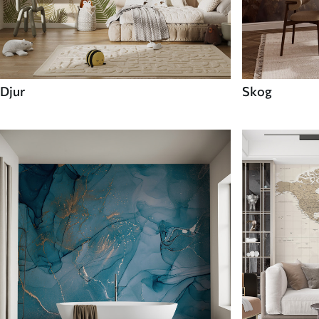
Djur
Skog