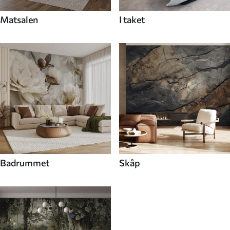
Matsalen
I taket
Badrummet
Skåp