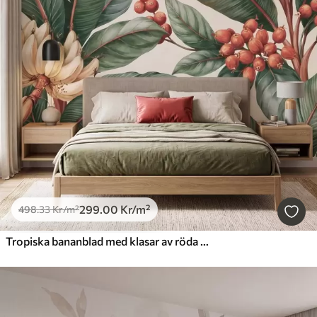
299
.00
Kr
/m²
498
.33
Kr
/m²
Tropiska bananblad med klasar av röda kaffebär, i akvarellstil