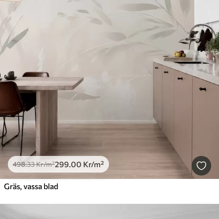
299
.00
Kr
/m²
498
.33
Kr
/m²
Gräs, vassa blad