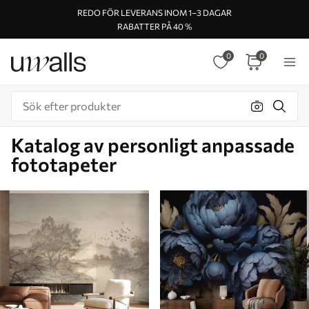
REDO FÖR LEVERANS INOM 1–3 DAGAR
RABATTER PÅ 40 %
0
0
Katalog av personligt anpassade
fototapeter