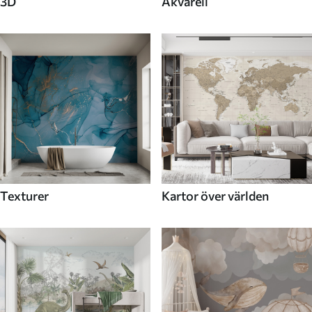
3D
Akvarell
Texturer
Kartor över världen