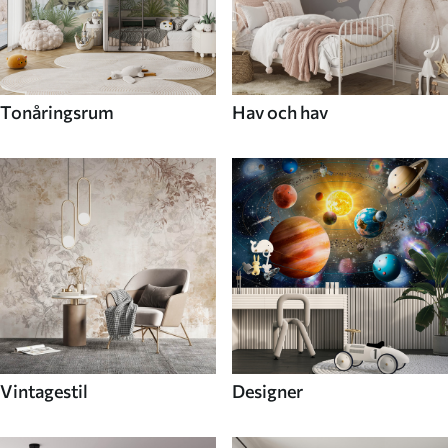
Tonåringsrum
Hav och hav
Vintagestil
Designer