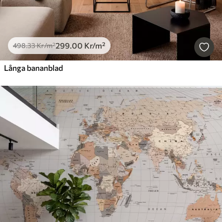
299
.00
Kr
/m²
498
.33
Kr
/m²
Långa bananblad