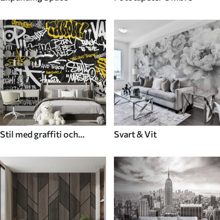
Stil med graffiti och
Svart & Vit
gatukonst