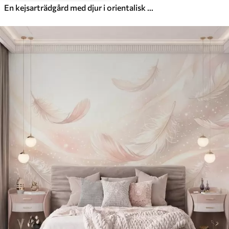
En kejsarträdgård med djur i orientalisk stil – apa, leopard, tiger, påfågel och häger