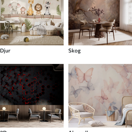
Djur
Skog