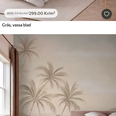
299
.00
Kr
/m²
498
.33
Kr
/m²
Gräs, vassa blad