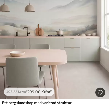
299
.00
Kr
/m²
498
.33
Kr
/m²
Ett bergslandskap med varierad struktur