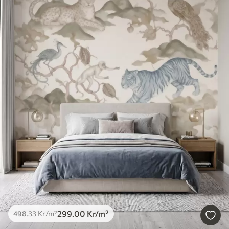
299
.00
Kr
/m²
498
.33
Kr
/m²