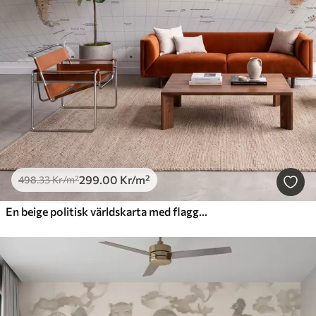
299
.00
Kr
/m²
498
.33
Kr
/m²
En beige politisk världskarta med flaggor på engelska