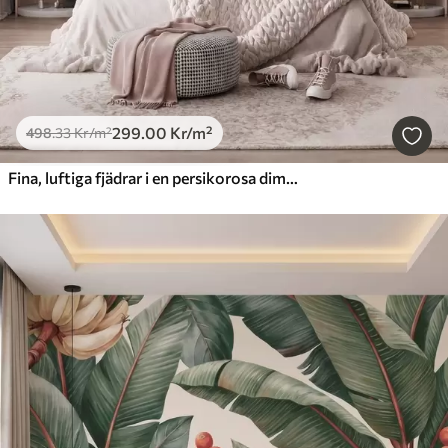
299
.00
Kr
/m²
498
.33
Kr
/m²
Fina, luftiga fjädrar i en persikorosa dimma med skimmer