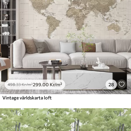
299
.00
Kr
/m²
28
498
.33
Kr
/m²
Vintage världskarta loft