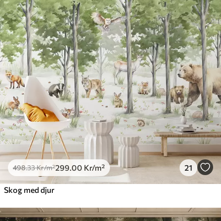
299
.00
Kr
/m²
21
498
.33
Kr
/m²
Skog med djur