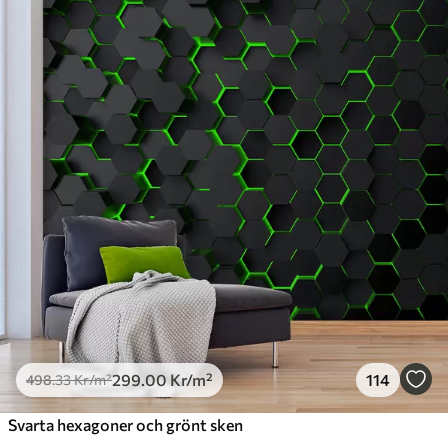
Standard
498
.33
299
.00
Kr
/m²
Premium
631
.67
379
.00
Kr
/m²
Premiumvinyl
725
.00
435
.00
Kr
/m²
Peel and Stick
900
.00
540
.00
Kr
/m²
299
.00
Kr
/m²
114
498
.33
Kr
/m²
Svarta hexagoner och grönt sken