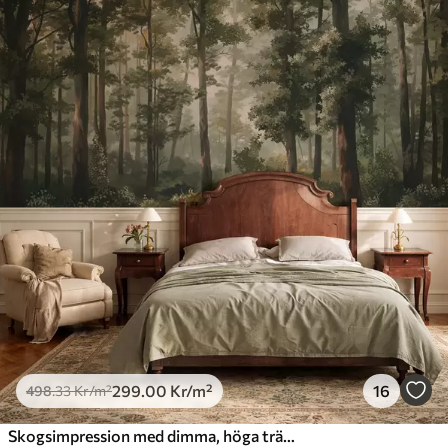
299
.00
Kr
/m²
16
498
.33
Kr
/m²
Skogsimpression med dimma, höga träd och en stig