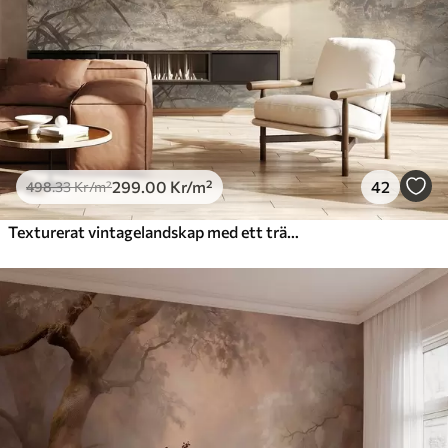
299
.00
Kr
/m²
42
498
.33
Kr
/m²
Texturerat vintagelandskap med ett träd nära en flod och en molnig himmel, naturkonst i sepiatoner