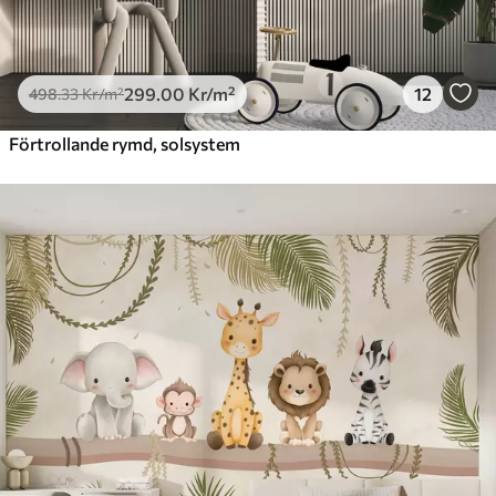
299
.00
Kr
/m²
12
498
.33
Kr
/m²
Förtrollande rymd, solsystem