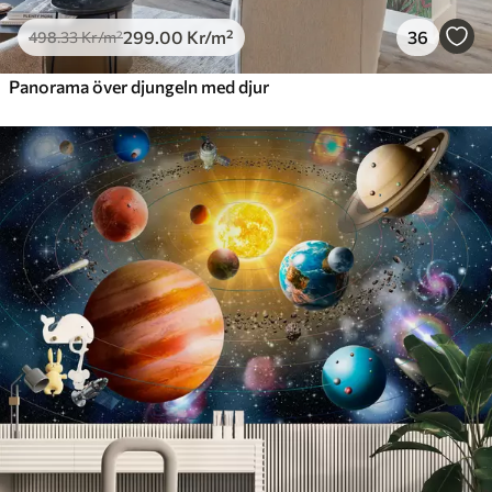
299
.00
Kr
/m²
36
498
.33
Kr
/m²
Panorama över djungeln med djur