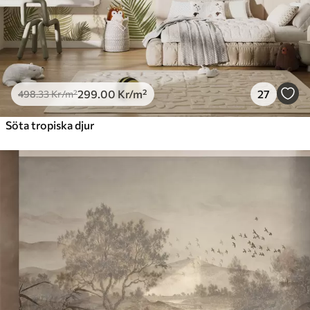
299
.00
Kr
/m²
27
498
.33
Kr
/m²
Söta tropiska djur