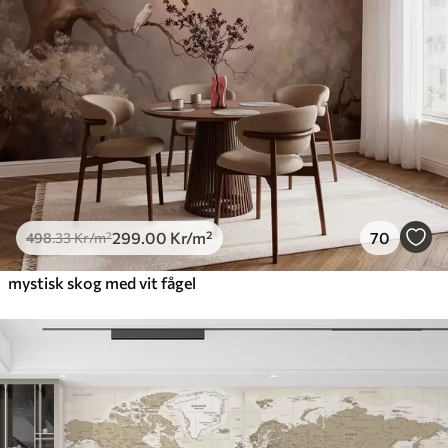
299
.00
Kr
/m²
70
498
.33
Kr
/m²
mystisk skog med vit fågel