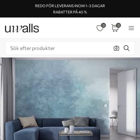
REDO FÖR LEVERANS INOM 1–3 DAGAR
RABATTER PÅ 40 %
0
0