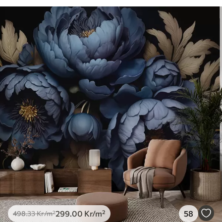
299
.00
Kr
/m²
58
498
.33
Kr
/m²