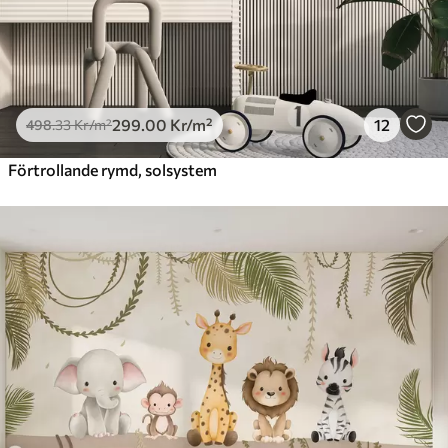
299
.00
Kr
/m²
12
498
.33
Kr
/m²
Förtrollande rymd, solsystem