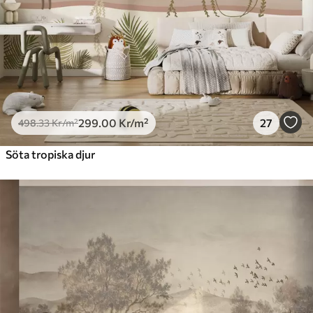
299
.00
Kr
/m²
27
498
.33
Kr
/m²
Söta tropiska djur