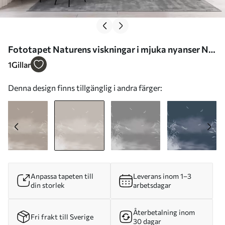
Fototapet Naturens viskningar i mjuka nyanser Nr.
w00558v1
1
Gillar
Denna design finns tillgänglig i andra färger:
Anpassa tapeten till
Leverans inom 1–3
din storlek
arbetsdagar
Återbetalning inom
Fri frakt till Sverige
30 dagar