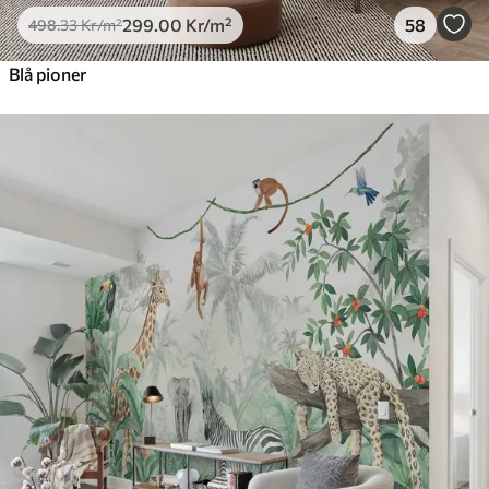
299
.00
Kr
/m²
58
498
.33
Kr
/m²
Blå pioner