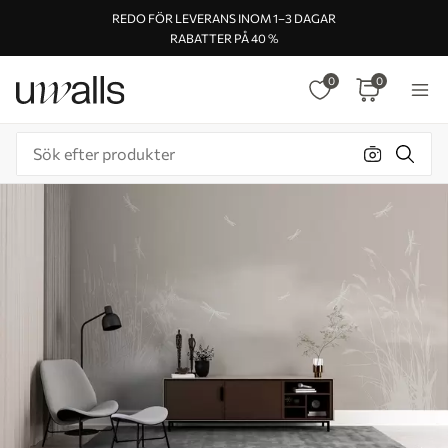
REDO FÖR LEVERANS INOM 1–3 DAGAR
RABATTER PÅ 40 %
0
0