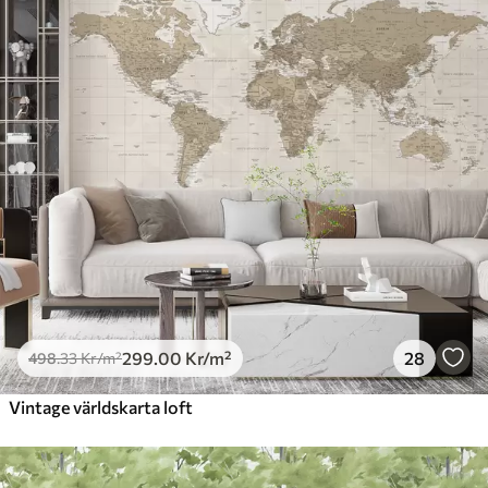
299
.00
Kr
/m²
28
498
.33
Kr
/m²
Vintage världskarta loft