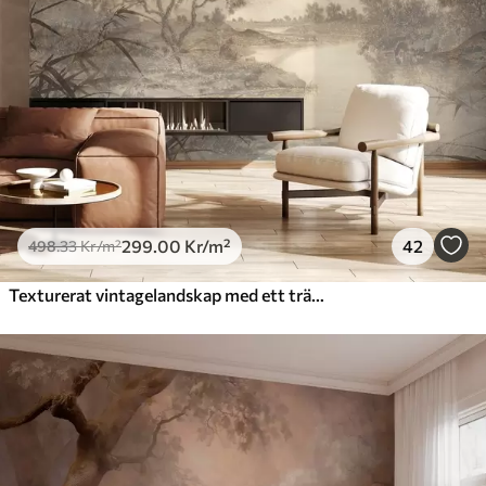
299
.00
Kr
/m²
42
498
.33
Kr
/m²
Texturerat vintagelandskap med ett träd nära en flod och en molnig himmel, naturkonst i sepiatoner