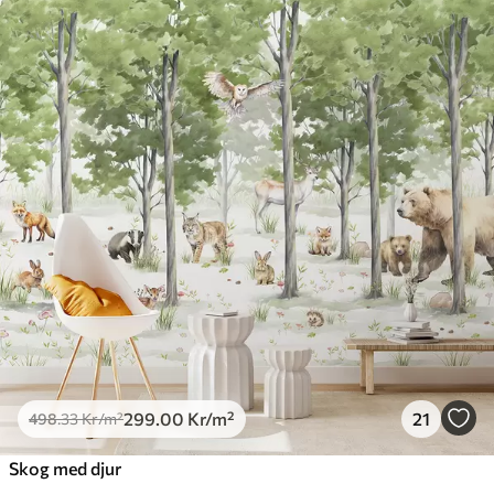
299
.00
Kr
/m²
21
498
.33
Kr
/m²
Skog med djur