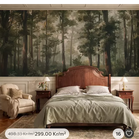
299
.00
Kr
/m²
16
498
.33
Kr
/m²