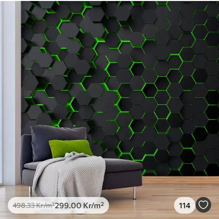
Standard
498
.33
299
.00
Kr
/m²
Premium
631
.67
379
.00
Kr
/m²
Premiumvinyl
725
.00
435
.00
Kr
/m²
Peel and Stick
900
.00
540
.00
Kr
/m²
299
.00
Kr
/m²
114
498
.33
Kr
/m²