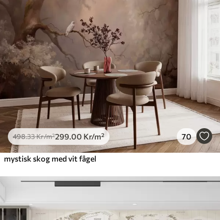
299
.00
Kr
/m²
70
498
.33
Kr
/m²
mystisk skog med vit fågel