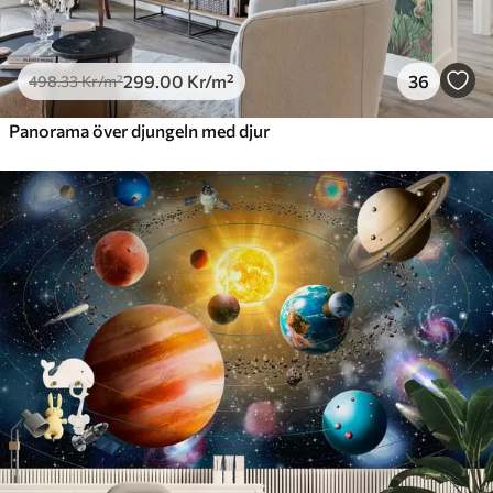
299
.00
Kr
/m²
36
498
.33
Kr
/m²
Panorama över djungeln med djur