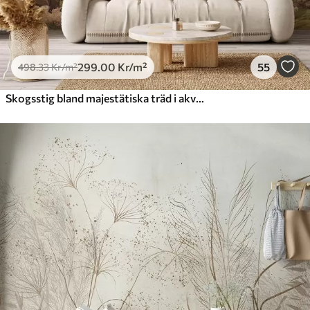
299
.00
Kr
/m²
55
498
.33
Kr
/m²
Skogsstig bland majestätiska träd i akvarellstil