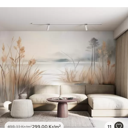
299
.00
Kr
/m²
11
498
.33
Kr
/m²