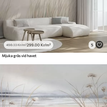
725
.00
435
.00
Kr
/m²
Peel and Stick
900
.00
540
.00
Kr
/m²
299
.00
Kr
/m²
5
498
.33
Kr
/m²
Mjuka gräs vid havet