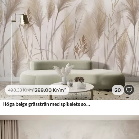
299
.00
Kr
/m²
20
498
.33
Kr
/m²
Höga beige grässtrån med spikelets som vajar i vinden mot en mjuk, ljus bakgrund