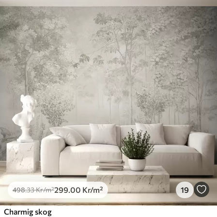
299
.00
Kr
/m²
19
498
.33
Kr
/m²
Charmig skog