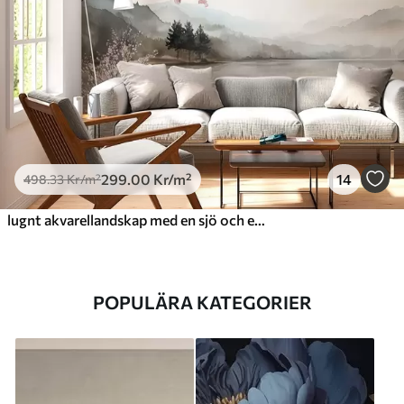
299
.00
Kr
/m²
14
498
.33
Kr
/m²
lugnt akvarellandskap med en sjö och ett blommande träd
POPULÄRA KATEGORIER