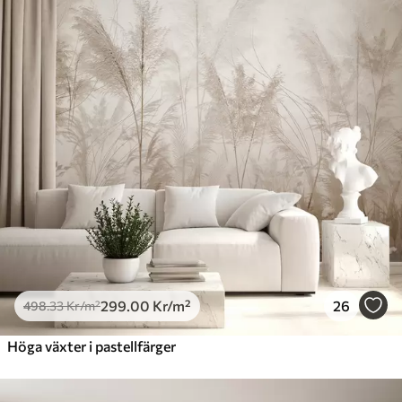
299
.00
Kr
/m²
26
498
.33
Kr
/m²
Höga växter i pastellfärger