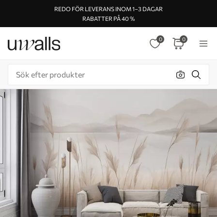
REDO FÖR LEVERANS INOM 1–3 DAGAR
RABATTER PÅ 40 %
0
0