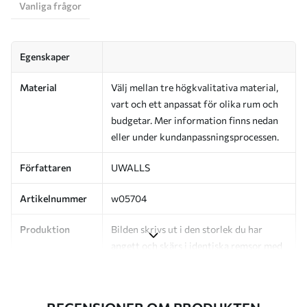
Vanliga frågor
Egenskaper
Material
Välj mellan tre högkvalitativa material,
vart och ett anpassat för olika rum och
budgetar. Mer information finns nedan
eller under kundanpassningsprocessen.
Författaren
UWALLS
Artikelnummer
w05704
Produktion
Bilden skrivs ut i den storlek du har
angett och skärs i identiska remsor med
en bredd på upp till 50 cm.
Dessutom
Du kan lägga till ett lackskikt och/eller