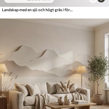
Landskap med en sjö och högt gräs i förgrunden, berg i bakgrunden, mjuka färger, texturerat