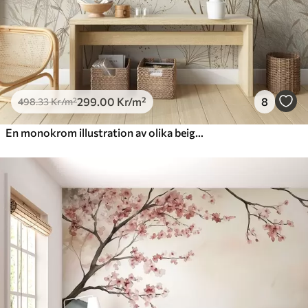
299
.00
Kr
/m²
8
498
.33
Kr
/m²
En monokrom illustration av olika beige växter och spikelets med fina, skira linjer och texturer