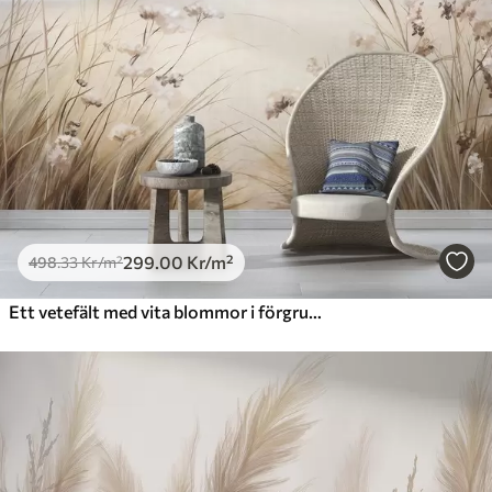
299
.00
Kr
/m²
498
.33
Kr
/m²
Ett vetefält med vita blommor i förgrunden, en strand och havet i bakgrunden, neutrala pastellfärger i dämpade färger