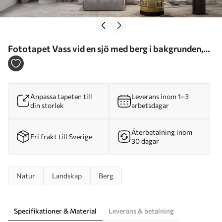
Fototapet Vass vid en sjö med berg i bakgrunden,
målningsimitation Nr. w05704
Anpassa tapeten till
Leverans inom 1–3
din storlek
arbetsdagar
Återbetalning inom
Fri frakt till Sverige
30 dagar
Natur
Landskap
Berg
Specifikationer & Material
Leverans & betalning