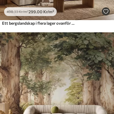
299
.00
Kr
/m²
498
.33
Kr
/m²
Ett bergslandskap i flera lager ovanför en stilla sjö i en varm beige färgskala