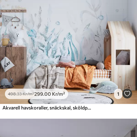
299
.00
Kr
/m²
1
498
.33
Kr
/m²
Akvarell havskoraller, snäckskal, sköldpadda, marint liv, mjuka blå färger