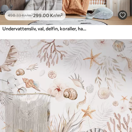
299
.00
Kr
/m²
498
.33
Kr
/m²
Undervattensliv, val, delfin, koraller, havsdjur, havstema, pastellfärger