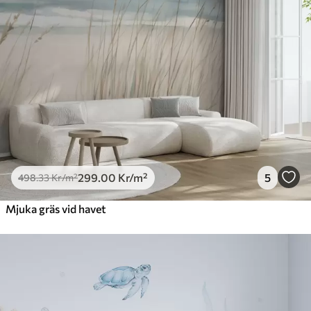
299
.00
Kr
/m²
5
498
.33
Kr
/m²
Mjuka gräs vid havet