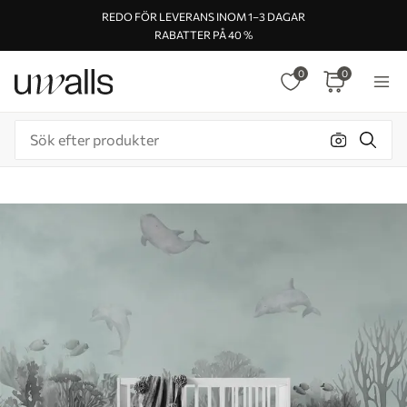
REDO FÖR LEVERANS INOM 1–3 DAGAR
RABATTER PÅ 40 %
0
0