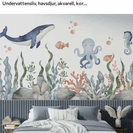
Undervattensliv, havsdjur, akvarell, koraller, delfin, bläckfisk