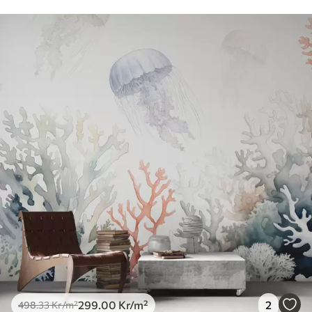
Tillgängliga material
Standard
498
.33
299
.00
Kr
/m²
Premium
631
.67
379
.00
Kr
/m²
Premiumvinyl
725
.00
435
.00
Kr
/m²
Peel and Stick
900
.00
540
.00
Kr
/m²
299
.00
Kr
/m²
2
498
.33
Kr
/m²