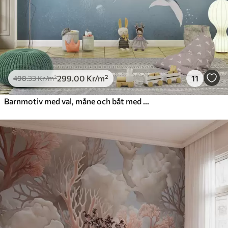
299
.00
Kr
/m²
11
498
.33
Kr
/m²
Barnmotiv med val, måne och båt med barn