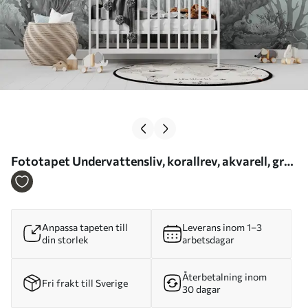
Fototapet Undervattensliv, korallrev, akvarell, grå
och blå färg, delfiner Nr. u98900
Anpassa tapeten till
Leverans inom 1–3
din storlek
arbetsdagar
Återbetalning inom
Fri frakt till Sverige
30 dagar