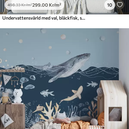
299
.00
Kr
/m²
10
498
.33
Kr
/m²
Undervattensvärld med val, bläckfisk, sköldpadda