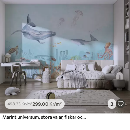
299
.00
Kr
/m²
3
498
.33
Kr
/m²
Marint universum, stora valar, fiskar och sköldpaddor