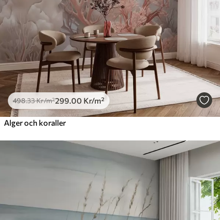
299
.00
Kr
/m²
498
.33
Kr
/m²
Alger och koraller