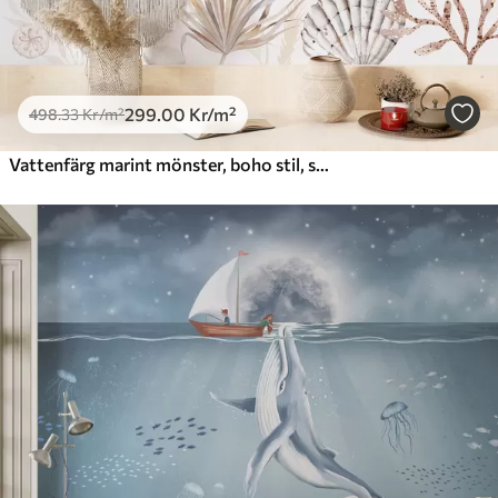
299
.00
Kr
/m²
498
.33
Kr
/m²
Vattenfärg marint mönster, boho stil, snäckskal, koraller, bomull, beige färger