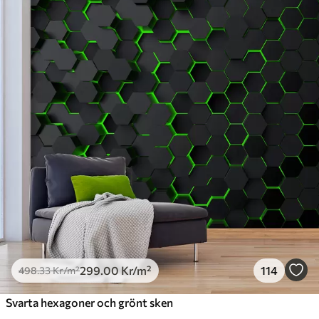
Standard
498
.33
299
.00
Kr
/m²
Premium
631
.67
379
.00
Kr
/m²
Premiumvinyl
725
.00
435
.00
Kr
/m²
Peel and Stick
900
.00
540
.00
Kr
/m²
299
.00
Kr
/m²
114
498
.33
Kr
/m²
Svarta hexagoner och grönt sken