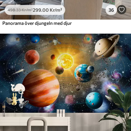
299
.00
Kr
/m²
36
498
.33
Kr
/m²
Panorama över djungeln med djur