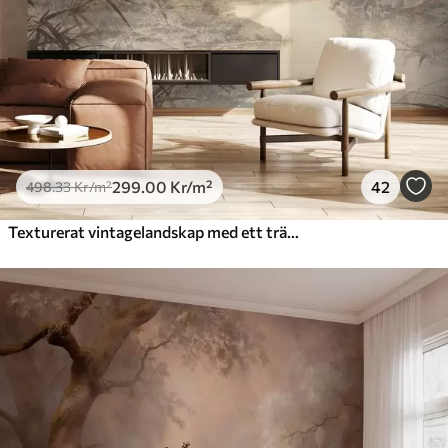
299
.00
Kr
/m²
42
498
.33
Kr
/m²
Texturerat vintagelandskap med ett träd nära en flod och en molnig himmel, naturkonst i sepiatoner