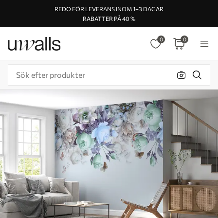
REDO FÖR LEVERANS INOM 1–3 DAGAR
RABATTER PÅ 40 %
0
0