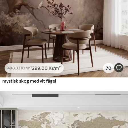
299
.00
Kr
/m²
70
498
.33
Kr
/m²
mystisk skog med vit fågel