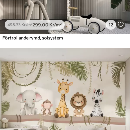
299
.00
Kr
/m²
12
498
.33
Kr
/m²
Förtrollande rymd, solsystem