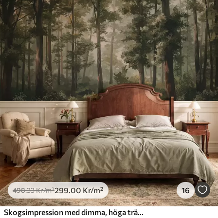
299
.00
Kr
/m²
16
498
.33
Kr
/m²
Skogsimpression med dimma, höga träd och en stig