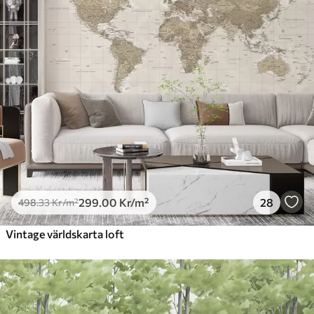
299
.00
Kr
/m²
28
498
.33
Kr
/m²
Vintage världskarta loft