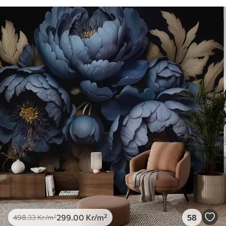
299
.00
Kr
/m²
58
498
.33
Kr
/m²