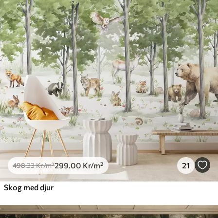
299
.00
Kr
/m²
21
498
.33
Kr
/m²
Skog med djur