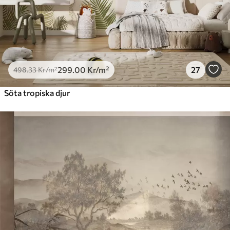
299
.00
Kr
/m²
27
498
.33
Kr
/m²
Söta tropiska djur