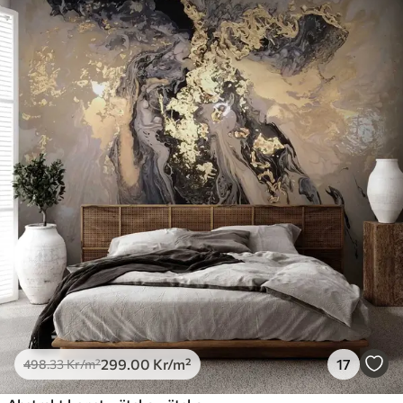
299
.00
Kr
/m²
17
498
.33
Kr
/m²