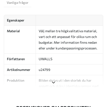
Vanliga frågor
Egenskaper
Material
Välj mellan tre högkvalitativa material,
vart och ett anpassat för olika rum och
budgetar. Mer information finns nedan
eller under kundanpassningsprocessen.
Författaren
UWALLS
Artikelnummer
u24799
Produktion
Bilden skrivs ut i den storlek du har
angett och skärs i identiska remsor med
en bredd på upp till 50 cm.
Dessutom
Du kan lägga till ett lackskikt och/eller