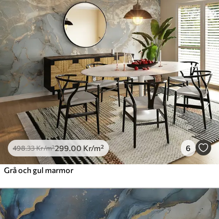
299
.00
Kr
/m²
6
498
.33
Kr
/m²
Grå och gul marmor