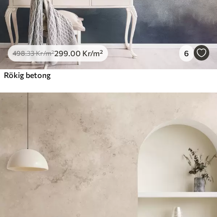
299
.00
Kr
/m²
6
498
.33
Kr
/m²
Rökig betong