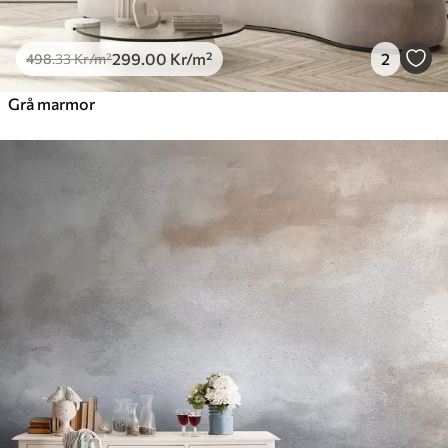
299
.00
Kr
/m²
2
498
.33
Kr
/m²
Grå marmor