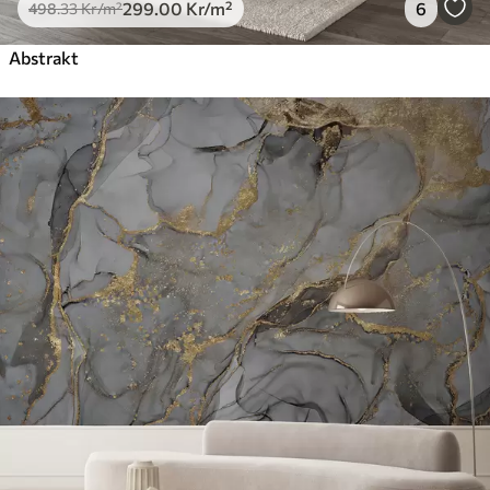
299
.00
Kr
/m²
6
498
.33
Kr
/m²
Abstrakt