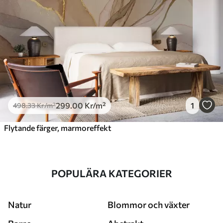
299
.00
Kr
/m²
1
498
.33
Kr
/m²
Flytande färger, marmoreffekt
POPULÄRA KATEGORIER
Natur
Blommor och växter