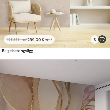
299
.00
Kr
/m²
3
498
.33
Kr
/m²
Beige betongvägg