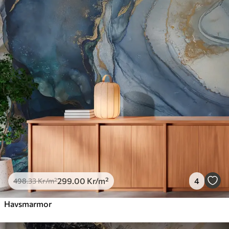
299
.00
Kr
/m²
4
498
.33
Kr
/m²
Havsmarmor