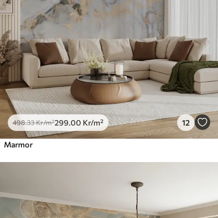
299
.00
Kr
/m²
12
498
.33
Kr
/m²
Marmor