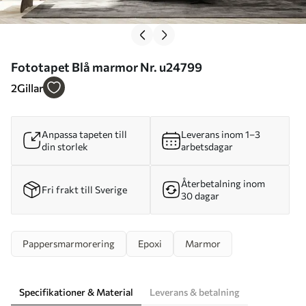
Fototapet Blå marmor Nr. u24799
2
Gillar
Anpassa tapeten till
Leverans inom 1–3
din storlek
arbetsdagar
Återbetalning inom
Fri frakt till Sverige
30 dagar
Pappersmarmorering
Epoxi
Marmor
Specifikationer & Material
Leverans & betalning