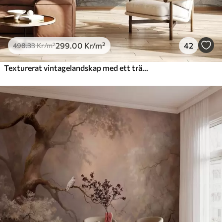
299
.00
Kr
/m²
42
498
.33
Kr
/m²
Texturerat vintagelandskap med ett träd nära en flod och en molnig himmel, naturkonst i sepiatoner