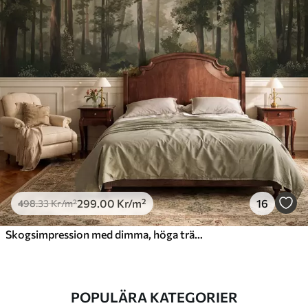
299
.00
Kr
/m²
16
498
.33
Kr
/m²
Skogsimpression med dimma, höga träd och en stig
POPULÄRA KATEGORIER