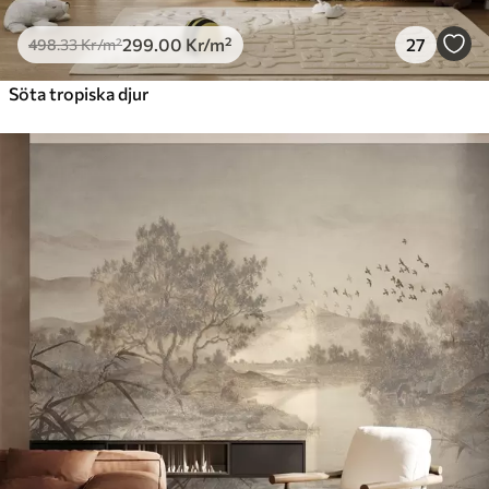
299
.00
Kr
/m²
27
498
.33
Kr
/m²
Söta tropiska djur