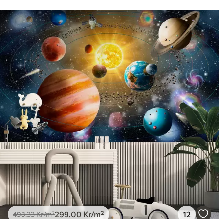
299
.00
Kr
/m²
12
498
.33
Kr
/m²