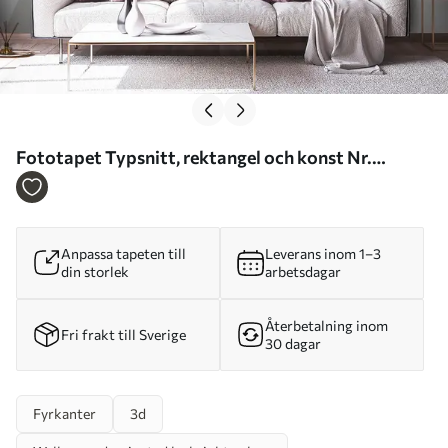
Fototapet Typsnitt, rektangel och konst Nr.
u55452
Anpassa tapeten till
Leverans inom 1–3
din storlek
arbetsdagar
Återbetalning inom
Fri frakt till Sverige
30 dagar
Fyrkanter
3d