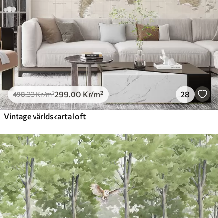
299
.00
Kr
/m²
28
498
.33
Kr
/m²
Vintage världskarta loft