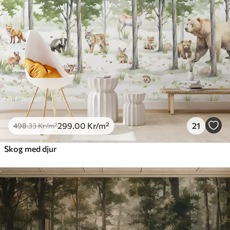
299
.00
Kr
/m²
21
498
.33
Kr
/m²
Skog med djur