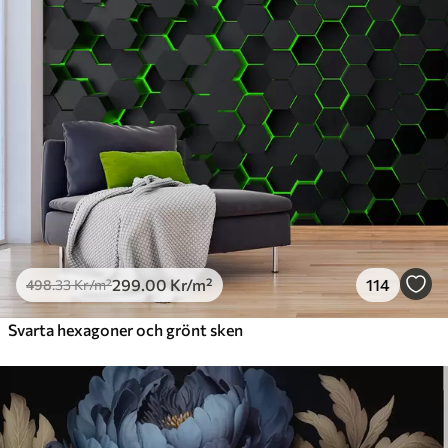
631
.67
379
.00
Kr
/m²
Premiumvinyl
725
.00
435
.00
Kr
/m²
Peel and Stick
900
.00
540
.00
Kr
/m²
299
.00
Kr
/m²
114
498
.33
Kr
/m²
Svarta hexagoner och grönt sken