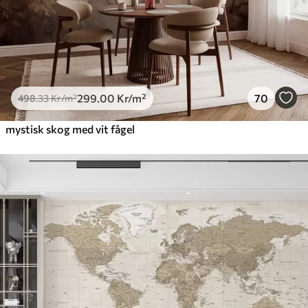
299
.00
Kr
/m²
70
498
.33
Kr
/m²
mystisk skog med vit fågel