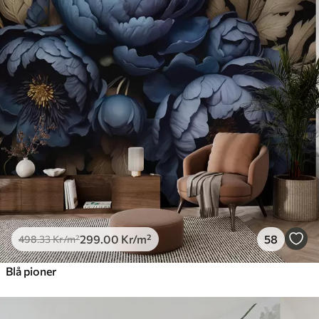
299
.00
Kr
/m²
58
498
.33
Kr
/m²
Blå pioner