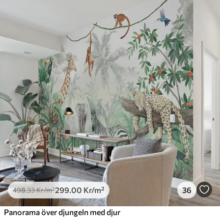
299
.00
Kr
/m²
36
498
.33
Kr
/m²
Panorama över djungeln med djur