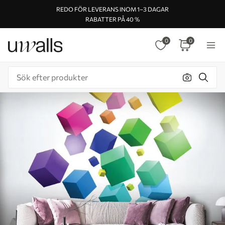
REDO FÖR LEVERANS INOM 1–3 DAGAR
RABATTER PÅ 40 %
0
0