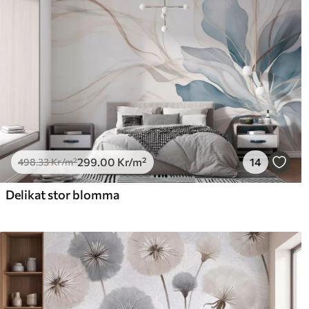
299
.00
Kr
/m²
14
498
.33
Kr
/m²
Delikat stor blomma