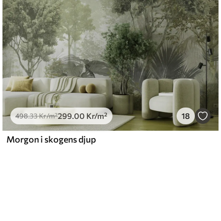
299
.00
Kr
/m²
18
498
.33
Kr
/m²
Morgon i skogens djup