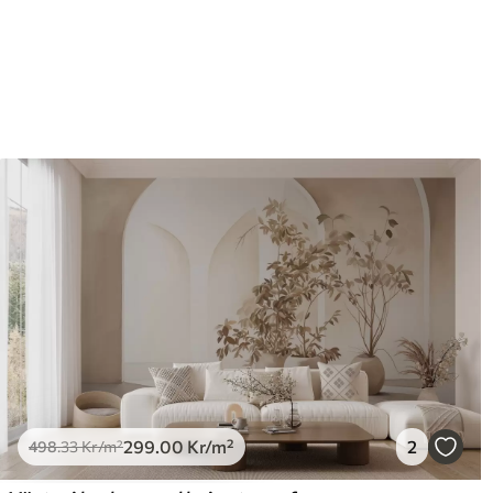
Efterbehandling
Halvmatt.
Produktion
Bilden skrivs ut i den storle
med en bredd på upp till 50 
Dessutom
Du kan lägga till ett lackski
Rengöring
Tapeten kan rengöras försi
lackfinish kan rengöras med
Tillämpningsmetod
Sömlös applikation
Tillgängliga material
Standard
Pr
498
.33
631
299
.00
Kr
/m²
299
.00
Kr
/m²
2
498
.33
Kr
/m²