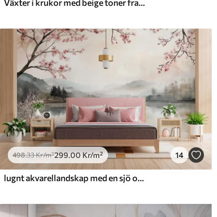
Växter i krukor med beige toner framför abstrakta bågar, minimalistisk stil, elegant och ren, neutral bakgrund
Premiumvinyl
Pee
725
.00
90
435
.00
Kr
/m²
299
.00
Kr
/m²
14
498
.33
Kr
/m²
lugnt akvarellandskap med en sjö och ett blommande träd