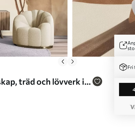
Anp
sto
Fri 
d konst Nr. w09907