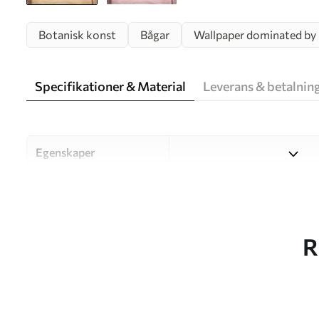
Botanisk konst
Bågar
Wallpaper dominated by n
Specifikationer & Material
Leverans & betalnin
Egenskaper
Material
Välj mellan tre högkvalitati
och budgetar. Mer informati
kundanpassningsprocessen.
R
Författaren
UWALLS
Artikelnummer
w09907