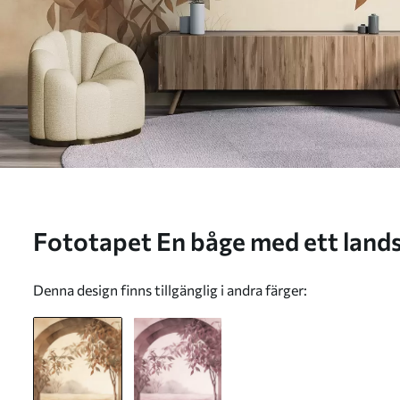
Fototapet En båge med ett landskap, träd och lövverk i
dämpade höstfärger, texturera
Denna design finns tillgänglig i andra färger: