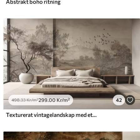
Abstrakt boho ritning
299
.00
Kr
/m²
42
498
.33
Kr
/m²
Texturerat vintagelandskap med ett träd nära en flod och en molnig himmel, naturkonst i sepiatoner