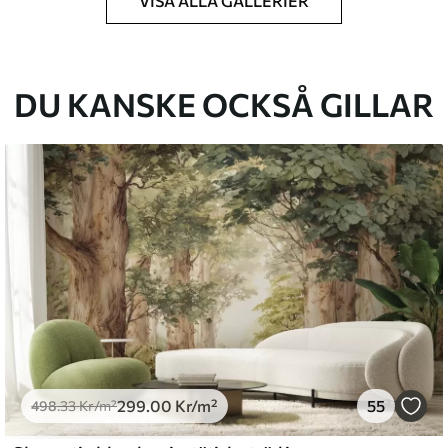
VISA ALLA GALLERIER
k du har angett och skärs i identiska remsor
cm.
DU KANSKE OCKSÅ GILLAR
kt och/eller tapetlim.
ktigt med en mjuk svamp. Tapeter med
 vatten.
emium
.67
379
.00
Kr
/m²
299
.00
Kr
/m²
55
498
.33
Kr
/m²