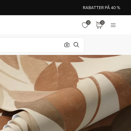
RABATTER PÅ 40 %
0
0