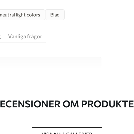
eutral light colors
Blad
g
Vanliga frågor
va material, vart och ett anpassat för olika rum
on finns nedan eller under
ECENSIONER OM PRODUKT