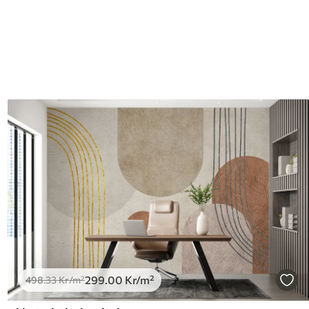
299
.00
Kr
/m²
498
.33
Kr
/m²