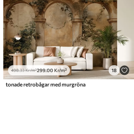
299
.00
Kr
/m²
18
498
.33
Kr
/m²
tonade retrobågar med murgröna