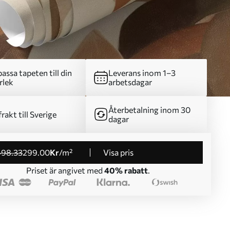
assa tapeten till din
Leverans inom 1–3
rlek
arbetsdagar
Återbetalning inom 30
frakt till Sverige
dagar
498
.33
299
.00
Kr
/m²
Visa pris
Priset är angivet med
40% rabatt
.