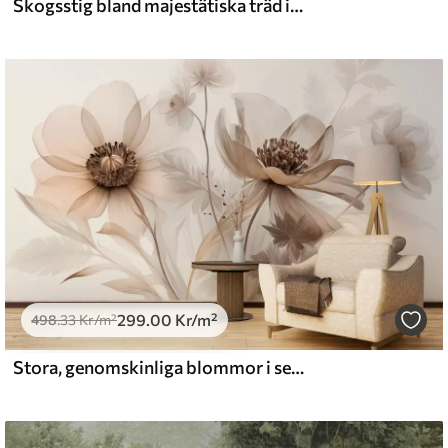
Skogsstig bland majestätiska träd i akvarellstil
l and Stick
0
.00
540
.00
Kr
/m²
299
.00
Kr
/m²
498
.33
Kr
/m²
Stora, genomskinliga blommor i sepiafärger med fina kronblad, fjäderlika blad och mindre blommor