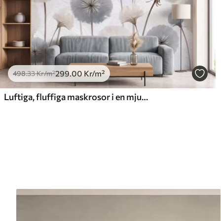
299
.00
Kr
/m²
498
.33
Kr
/m²
Luftiga, fluffiga maskrosor i en mjuk, naturlig färgskala