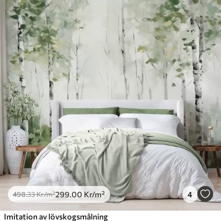
299
.00
Kr
/m²
4
498
.33
Kr
/m²
Imitation av lövskogsmålning