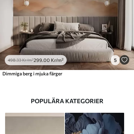
299
.00
Kr
/m²
5
498
.33
Kr
/m²
Dimmiga berg i mjuka färger
POPULÄRA KATEGORIER