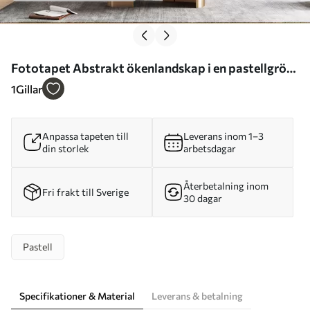
Fototapet Abstrakt ökenlandskap i en pastellgrön-
rosa färgskala, minimalism Nr. w09860
1
Gillar
Anpassa tapeten till
Leverans inom 1–3
din storlek
arbetsdagar
Återbetalning inom
Fri frakt till Sverige
30 dagar
Pastell
Specifikationer & Material
Leverans & betalning