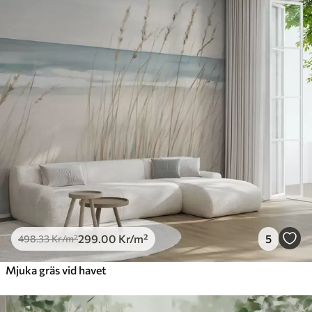
299
.00
Kr
/m²
5
498
.33
Kr
/m²
Mjuka gräs vid havet