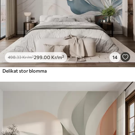
725
.00
435
.00
Kr
/m²
Peel and Stick
900
.00
540
.00
Kr
/m²
299
.00
Kr
/m²
14
498
.33
Kr
/m²
Delikat stor blomma