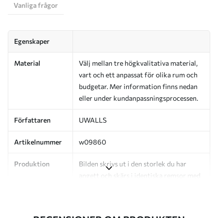
Vanliga frågor
Egenskaper
Material
Välj mellan tre högkvalitativa material,
vart och ett anpassat för olika rum och
budgetar. Mer information finns nedan
eller under kundanpassningsprocessen.
Författaren
UWALLS
Artikelnummer
w09860
Produktion
Bilden skrivs ut i den storlek du har
angett och skärs i identiska remsor med
en bredd på upp till 50 cm.
Dessutom
Du kan lägga till ett lackskikt och/eller