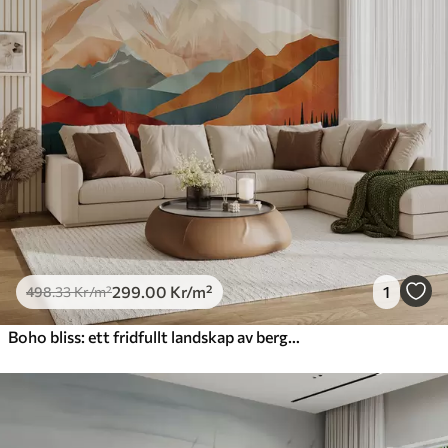
299
.00
Kr
/m²
1
498
.33
Kr
/m²
Boho bliss: ett fridfullt landskap av berg, träd och sol