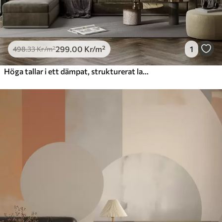
299
.00
Kr
/m²
1
498
.33
Kr
/m²
Höga tallar i ett dämpat, strukturerat landskap med abstrakta cirkulära former och lager på lager av berg i jordnära toner.