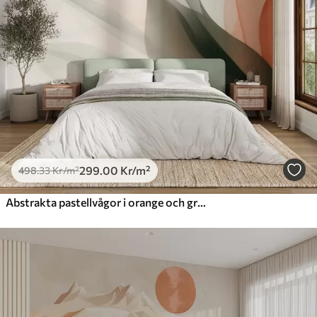
299
.00
Kr
/m²
498
.33
Kr
/m²
Abstrakta pastellvågor i orange och gröna toner