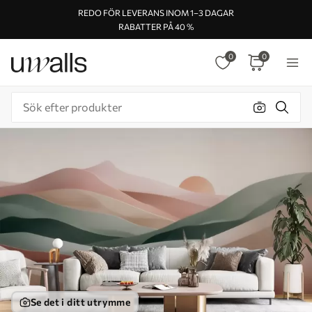
REDO FÖR LEVERANS INOM 1–3 DAGAR
RABATTER PÅ 40 %
0
0
Se det i ditt utrymme