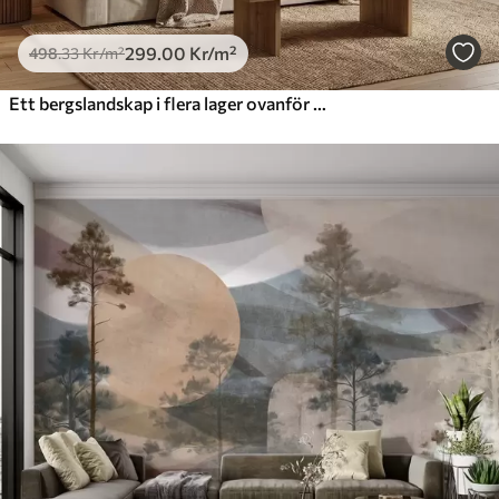
299
.00
Kr
/m²
498
.33
Kr
/m²
Ett bergslandskap i flera lager ovanför en stilla sjö i en varm beige färgskala