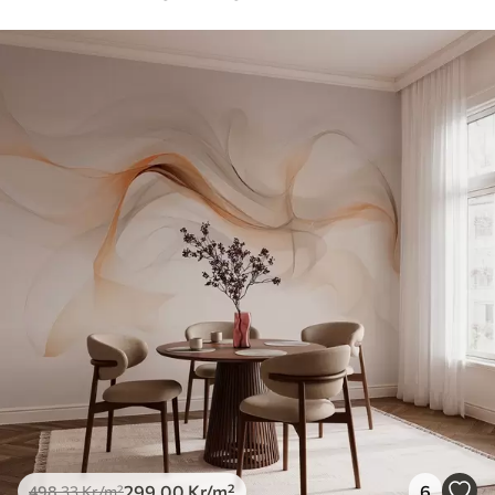
299
.00
Kr
/m²
6
498
.33
Kr
/m²