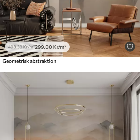
299
.00
Kr
/m²
498
.33
Kr
/m²
Geometrisk abstraktion