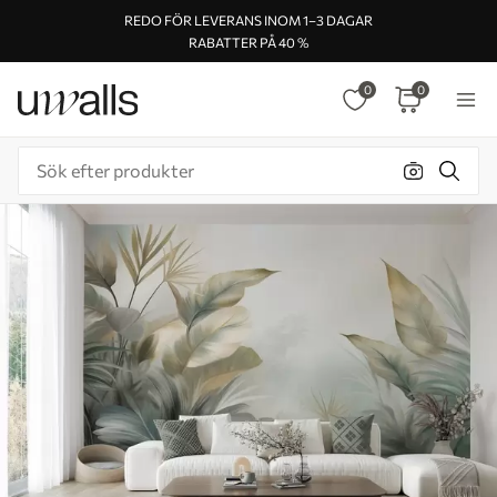
REDO FÖR LEVERANS INOM 1–3 DAGAR
RABATTER PÅ 40 %
0
0