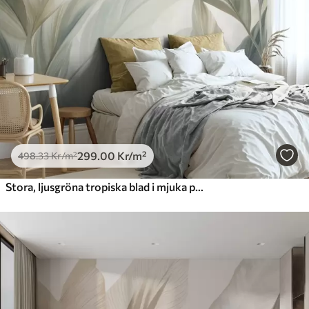
Premiumvinyl
725
.00
435
.00
Kr
/m²
Peel and Stick
900
.00
540
.00
Kr
/m²
299
.00
Kr
/m²
498
.33
Kr
/m²
Stora, ljusgröna tropiska blad i mjuka pastellfärger, texturerad konst