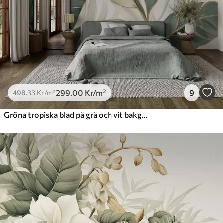
299
.00
Kr
/m²
9
498
.33
Kr
/m²
Gröna tropiska blad på grå och vit bakgrund