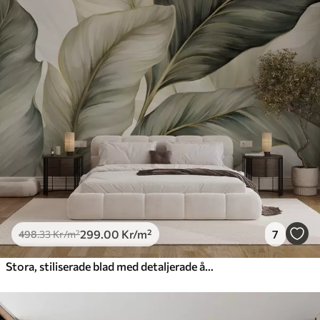
299
.00
Kr
/m²
7
498
.33
Kr
/m²
Stora, stiliserade blad med detaljerade ådringar i olika nyanser av grönt, grädde och beige