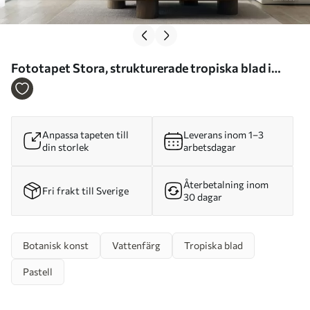
Fototapet Stora, strukturerade tropiska blad i
dämpade gröna och beige nyanser, en djungelmiljö
Nr. w09820
Anpassa tapeten till
Leverans inom 1–3
din storlek
arbetsdagar
Återbetalning inom
Fri frakt till Sverige
30 dagar
Botanisk konst
Vattenfärg
Tropiska blad
Pastell