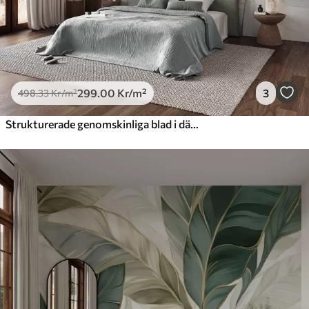
299
.00
Kr
/m²
3
498
.33
Kr
/m²
Strukturerade genomskinliga blad i dämpade beige- och turkosa nyanser, med delikata stjälkar mot en mjuk, ljus bakgrund