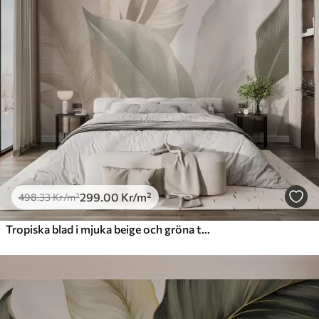
299
.00
Kr
/m²
498
.33
Kr
/m²
Tropiska blad i mjuka beige och gröna toner, med en akvarelleffekt och mjuka färgövergångar