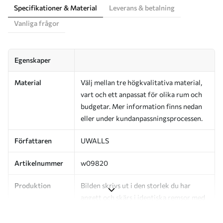
Specifikationer & Material
Leverans & betalning
Vanliga frågor
Egenskaper
Material
Välj mellan tre högkvalitativa material,
vart och ett anpassat för olika rum och
budgetar. Mer information finns nedan
eller under kundanpassningsprocessen.
Författaren
UWALLS
Artikelnummer
w09820
Produktion
Bilden skrivs ut i den storlek du har
angett och skärs i identiska remsor med
en bredd på upp till 50 cm.