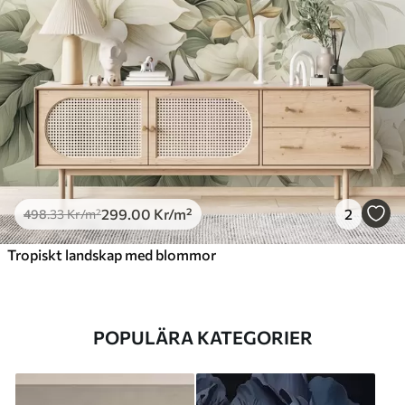
299
.00
Kr
/m²
2
498
.33
Kr
/m²
Tropiskt landskap med blommor
POPULÄRA KATEGORIER