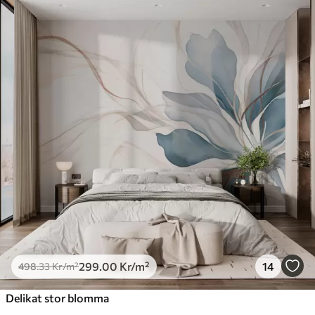
299
.00
Kr
/m²
14
498
.33
Kr
/m²
Delikat stor blomma