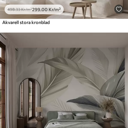
299
.00
Kr
/m²
498
.33
Kr
/m²
Akvarell stora kronblad