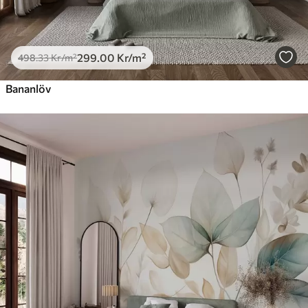
299
.00
Kr
/m²
498
.33
Kr
/m²
Bananlöv