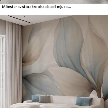
Mönster av stora tropiska blad i mjuka gröna och beige nyanser, med mjuka gradienter och fina texturdetaljer