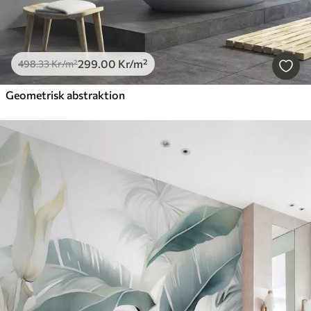
299
.00
Kr
/m²
498
.33
Kr
/m²
Geometrisk abstraktion