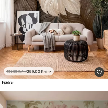
299
.00
Kr
/m²
498
.33
Kr
/m²
Fjädrar