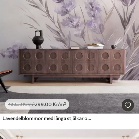
299
.00
Kr
/m²
498
.33
Kr
/m²
Lavendelblommor med långa stjälkar och blad, konstverk i mjuka pastellfärger med struktur