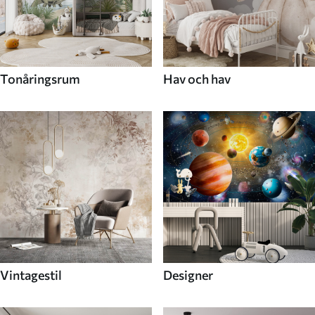
Tonåringsrum
Hav och hav
Vintagestil
Designer