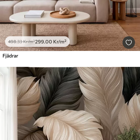
299
.00
Kr
/m²
498
.33
Kr
/m²
Fjädrar