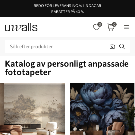
REDO FÖR LEVERANS INOM 1–3 DAGAR
RABATTER PÅ 40 %
0
0
Katalog av personligt anpassade
fototapeter