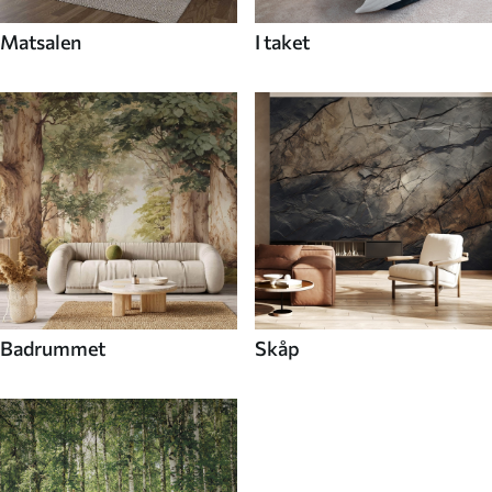
Matsalen
I taket
Badrummet
Skåp