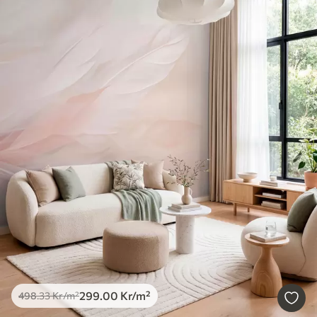
299
.00
Kr
/m²
498
.33
Kr
/m²