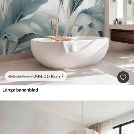
299
.00
Kr
/m²
498
.33
Kr
/m²
Långa bananblad