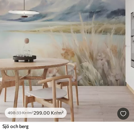
299
.00
Kr
/m²
498
.33
Kr
/m²
Sjö och berg