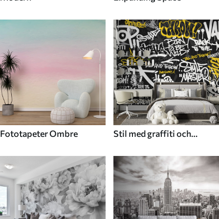
Fototapeter Ombre
Stil med graffiti och
gatukonst