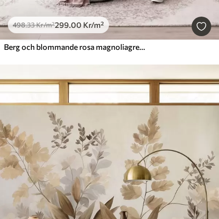
299
.00
Kr
/m²
498
.33
Kr
/m²
Berg och blommande rosa magnoliagrenar, ett landskap med varierad struktur