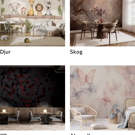
Djur
Skog