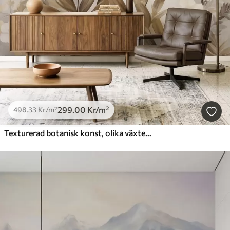
299
.00
Kr
/m²
498
.33
Kr
/m²
Texturerad botanisk konst, olika växter och blad i bruna och beige nyanser