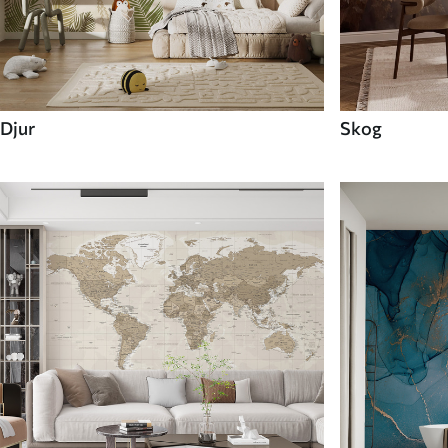
Djur
Skog