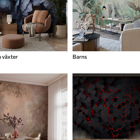
 växter
Barns