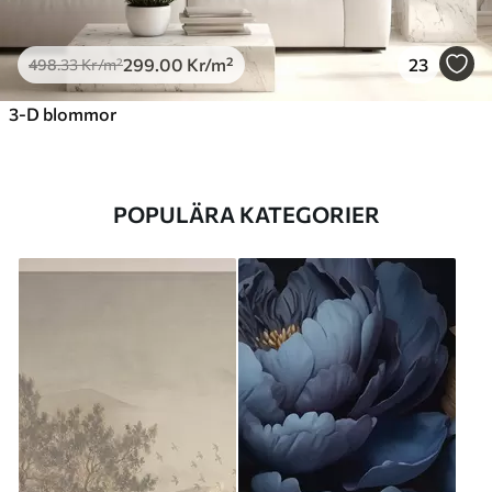
299
.00
Kr
/m²
23
498
.33
Kr
/m²
3-D blommor
POPULÄRA KATEGORIER