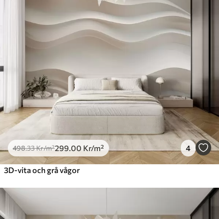
299
.00
Kr
/m²
4
498
.33
Kr
/m²
3D-vita och grå vågor