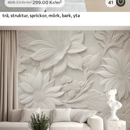
299
.00
Kr
/m²
41
498
.33
Kr
/m²
trä, struktur, sprickor, mörk, bark, yta