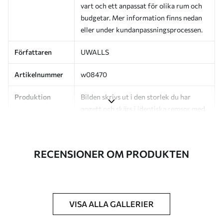
vart och ett anpassat för olika rum och
budgetar. Mer information finns nedan
eller under kundanpassningsprocessen.
Författaren
UWALLS
Artikelnummer
w08470
Produktion
Bilden skrivs ut i den storlek du har
angett och skärs i identiska remsor med
en bredd på upp till 50 cm.
Dessutom
Du kan lägga till ett lackskikt och/eller
RECENSIONER OM PRODUKTEN
tapetlim.
Rengöring
Tapeten kan rengöras försiktigt med en
mjuk svamp. Tapeter med lackfinish kan
rengöras med vatten.
VISA ALLA GALLERIER