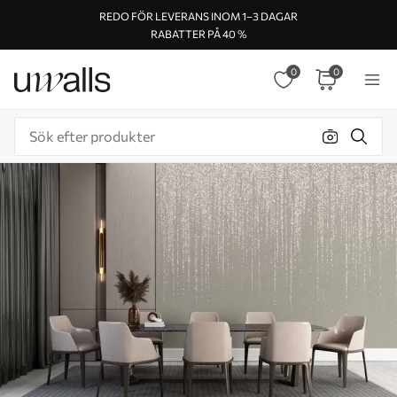
REDO FÖR LEVERANS INOM 1–3 DAGAR
RABATTER PÅ 40 %
0
0