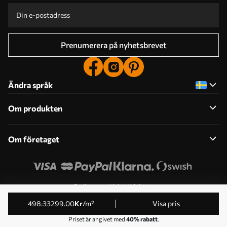
Prenumerera på nyhetsbrevet
Ändra språk
Om produkten
Om företaget
Redigera cookiebehörigheter
© 2011-2026 Uwalls . Alla rättigheter förbehållna. Drivs av
498
.33
299
.00
Kr
/m²
Visa pris
KLW Sp. z o.o. VAT ID: PL9223057591.
Priset är angivet med
40% rabatt
.