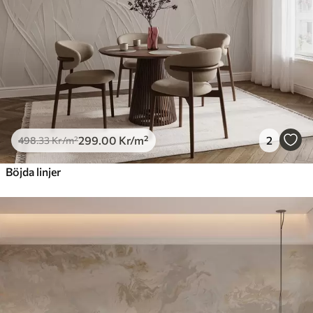
299
.00
Kr
/m²
2
498
.33
Kr
/m²
Böjda linjer