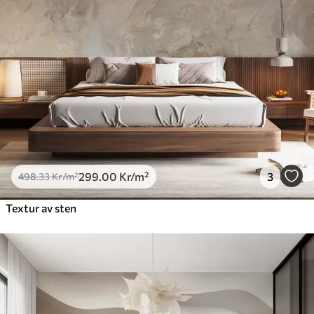
299
.00
Kr
/m²
3
498
.33
Kr
/m²
Textur av sten