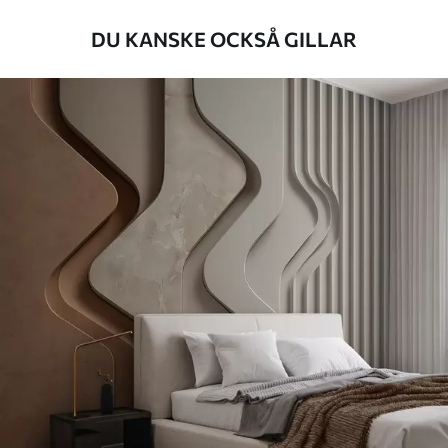
Tillämpningsmetod
Sömlös applikation
DU KANSKE OCKSÅ GILLAR
Tillgängliga material
Standard
498
.33
299
.00
Kr
/m²
Premium
631
.67
379
.00
Kr
/m²
Premiumvinyl
725
.00
435
.00
Kr
/m²
Peel and Stick
900
.00
540
.00
Kr
/m²