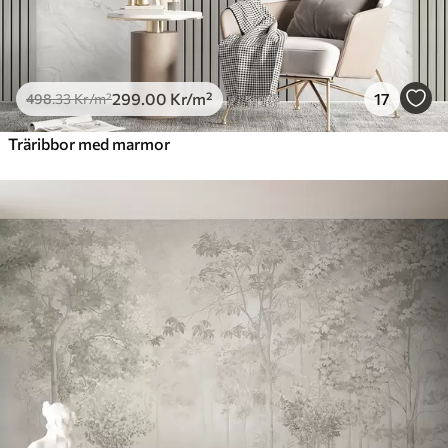
299
.00
Kr
/m²
17
498
.33
Kr
/m²
Träribbor med marmor