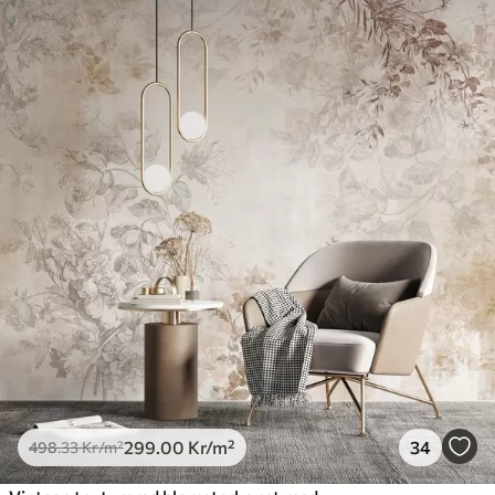
299
.00
Kr
/m²
34
498
.33
Kr
/m²