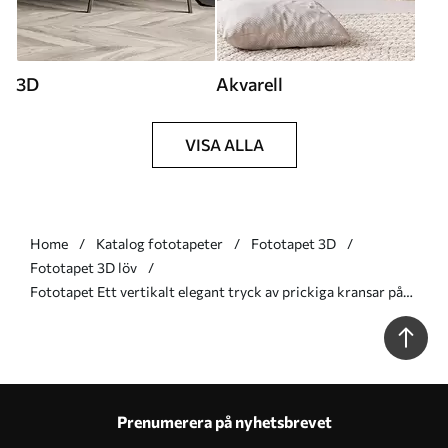
3D
Akvarell
VISA ALLA
Home
Katalog fototapeter
Fototapet 3D
Fototapet 3D löv
Fototapet Ett vertikalt elegant tryck av prickiga kransar på
en beige texturerad bakgrund, vilket skapar en känsla av djup
och rörelse Nr. w08470
Prenumerera på nyhetsbrevet