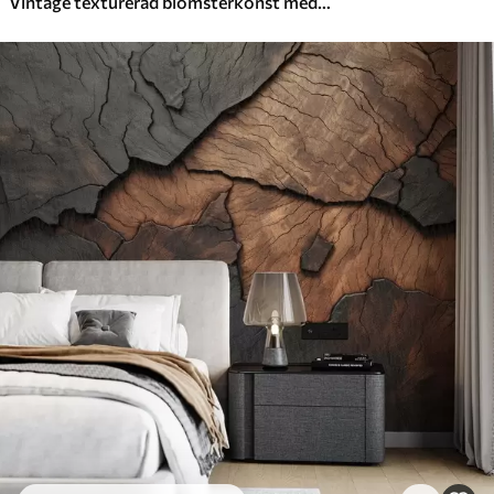
Vintage texturerad blomsterkonst med illustrationer av delikata trädgårdsblommor och blad i teckningsstil, mjuka pastellbeige och sepiafärger