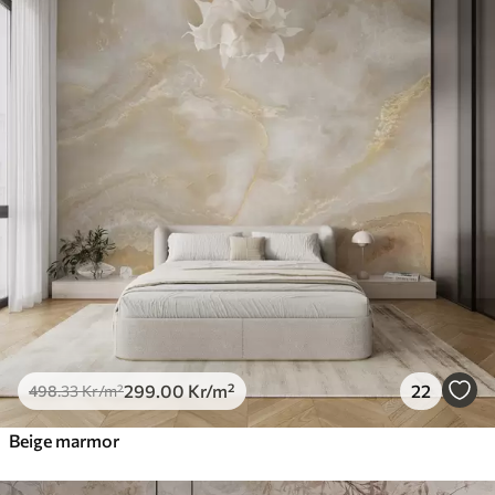
299
.00
Kr
/m²
22
498
.33
Kr
/m²
Beige marmor