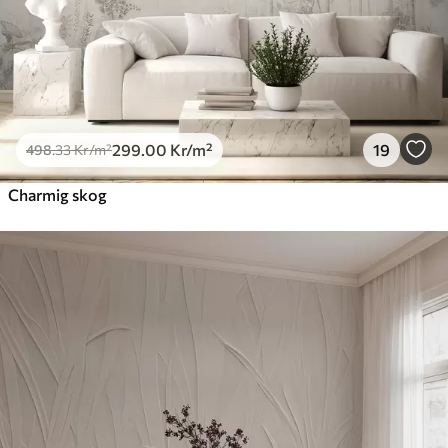
299
.00
Kr
/m²
19
498
.33
Kr
/m²
Charmig skog