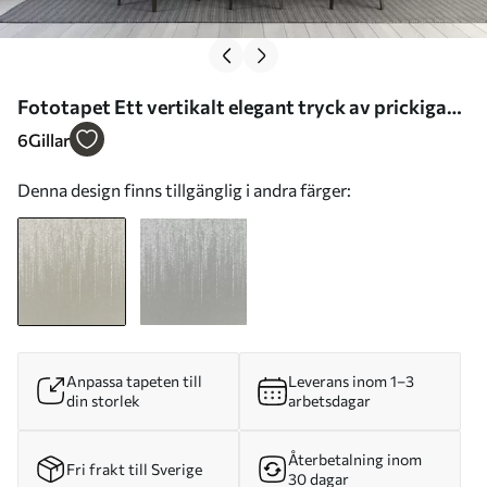
Fototapet Ett vertikalt elegant tryck av prickiga
kransar på en beige texturerad bakgrund, vilket
6
Gillar
skapar en känsla av djup och rörelse Nr. w08470
Denna design finns tillgänglig i andra färger:
Anpassa tapeten till
Leverans inom 1–3
din storlek
arbetsdagar
Återbetalning inom
Fri frakt till Sverige
30 dagar