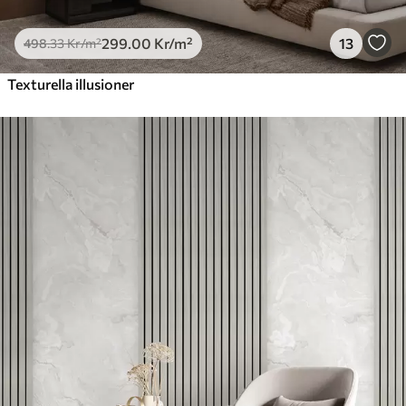
299
.00
Kr
/m²
13
498
.33
Kr
/m²
Texturella illusioner