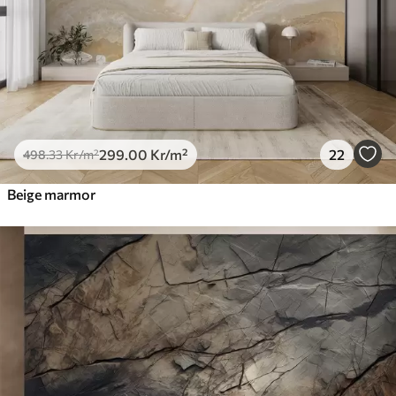
299
.00
Kr
/m²
22
498
.33
Kr
/m²
Beige marmor