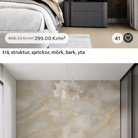
299
.00
Kr
/m²
41
498
.33
Kr
/m²
trä, struktur, sprickor, mörk, bark, yta