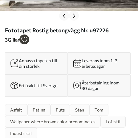
Fototapet Rostig betongvägg Nr. u97226
3
Gillar
Anpassa tapeten till
Leverans inom 1–3
din storlek
arbetsdagar
Återbetalning inom
Fri frakt till Sverige
30 dagar
Asfalt
Patina
Puts
Sten
Tom
Wallpaper where brown color predominates
Loftstil
Industristil