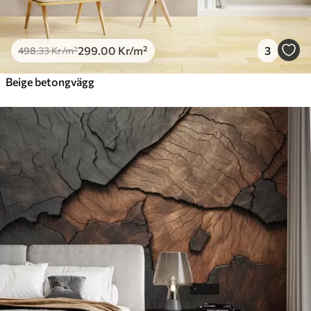
299
.00
Kr
/m²
3
498
.33
Kr
/m²
Beige betongvägg