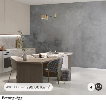
299
.00
Kr
/m²
4
498
.33
Kr
/m²
Betongvägg