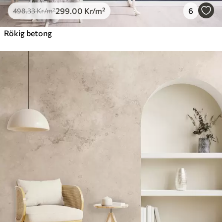
299
.00
Kr
/m²
6
498
.33
Kr
/m²
Rökig betong