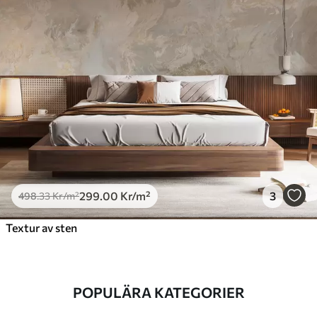
299
.00
Kr
/m²
3
498
.33
Kr
/m²
Textur av sten
POPULÄRA KATEGORIER