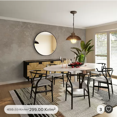
299
.00
Kr
/m²
3
498
.33
Kr
/m²