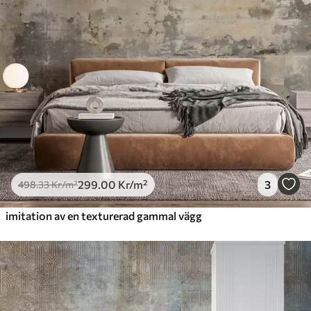
631
.67
379
.00
Kr
/m²
Premiumvinyl
725
.00
435
.00
Kr
/m²
Peel and Stick
900
.00
540
.00
Kr
/m²
299
.00
Kr
/m²
3
498
.33
Kr
/m²
imitation av en texturerad gammal vägg