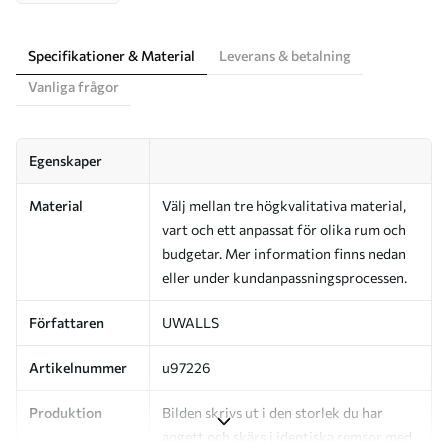
Specifikationer & Material
Leverans & betalning
Vanliga frågor
Egenskaper
Material
Välj mellan tre högkvalitativa material,
vart och ett anpassat för olika rum och
budgetar. Mer information finns nedan
eller under kundanpassningsprocessen.
Författaren
UWALLS
Artikelnummer
u97226
Produktion
Bilden skrivs ut i den storlek du har
angett och skärs i identiska remsor med