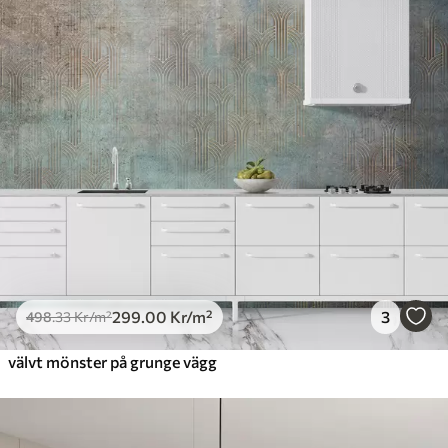
299
.00
Kr
/m²
3
498
.33
Kr
/m²
välvt mönster på grunge vägg