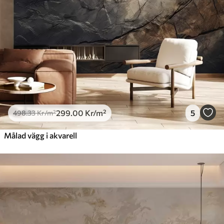
299
.00
Kr
/m²
5
498
.33
Kr
/m²
Målad vägg i akvarell