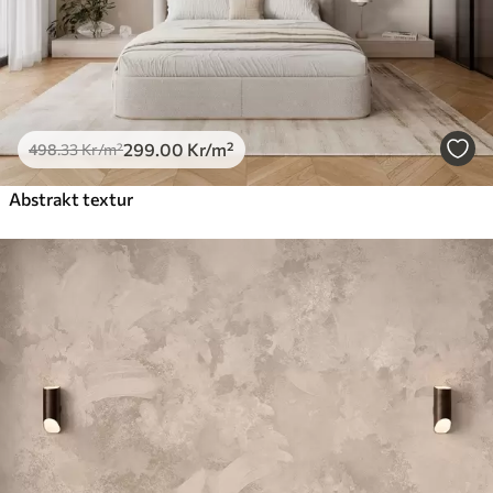
299
.00
Kr
/m²
498
.33
Kr
/m²
Abstrakt textur