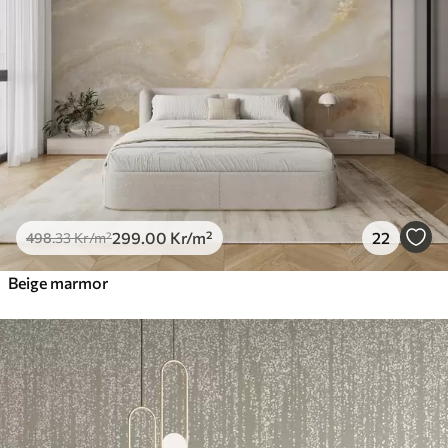
299
.00
Kr
/m²
22
498
.33
Kr
/m²
Beige marmor