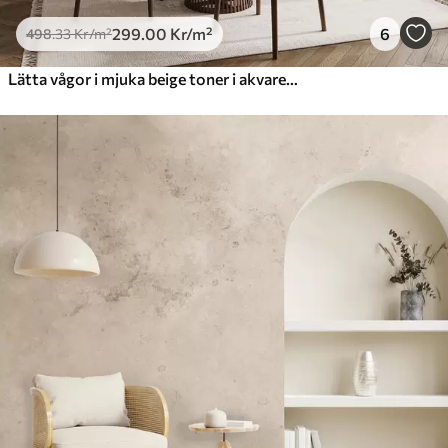
299
.00
Kr
/m²
6
498
.33
Kr
/m²
Lätta vågor i mjuka beige toner i akvarellstil