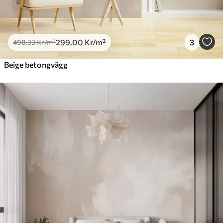
299
.00
Kr
/m²
3
498
.33
Kr
/m²
Beige betongvägg