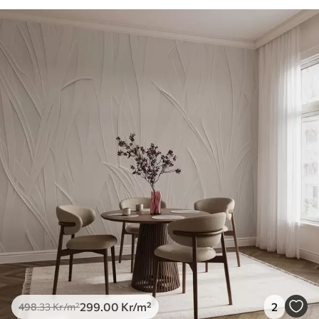
299
.00
Kr
/m²
2
498
.33
Kr
/m²