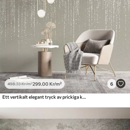
299
.00
Kr
/m²
6
498
.33
Kr
/m²
Ett vertikalt elegant tryck av prickiga kransar på en beige texturerad bakgrund, vilket skapar en känsla av djup och rörelse