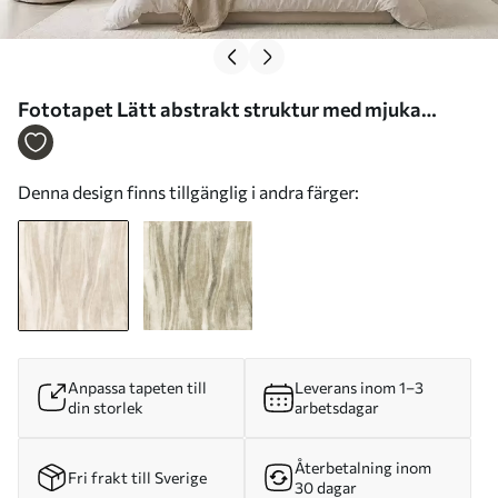
Fototapet Lätt abstrakt struktur med mjuka
vertikala övergångar i krämiga nyanser Nr.
w05686
Denna design finns tillgänglig i andra färger:
Anpassa tapeten till
Leverans inom 1–3
din storlek
arbetsdagar
Återbetalning inom
Fri frakt till Sverige
30 dagar