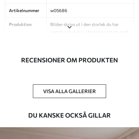
Artikelnummer
w05686
Produktion
Bilden skrivs ut i den storlek du har
angett och skärs i identiska remsor med
en bredd på upp till 50 cm.
Dessutom
Du kan lägga till ett lackskikt och/eller
RECENSIONER OM PRODUKTEN
tapetlim.
Rengöring
Tapeten kan rengöras försiktigt med en
mjuk svamp. Tapeter med lackfinish kan
rengöras med vatten.
VISA ALLA GALLERIER
Tillämpningsmetod
Sömlös applikation
DU KANSKE OCKSÅ GILLAR
Tillgängliga material