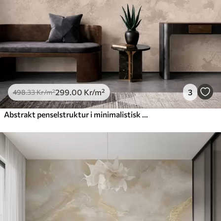
299
.00
Kr
/m²
3
498
.33
Kr
/m²
Abstrakt penselstruktur i minimalistisk stil i beige nyanser