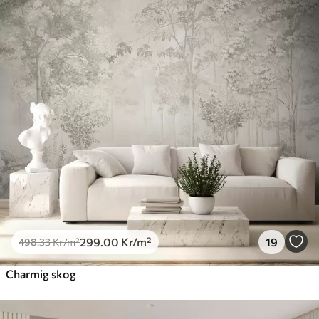
299
.00
Kr
/m²
19
498
.33
Kr
/m²
Charmig skog