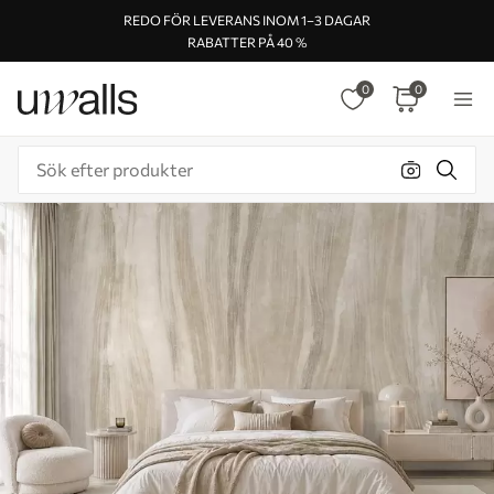
REDO FÖR LEVERANS INOM 1–3 DAGAR
RABATTER PÅ 40 %
0
0