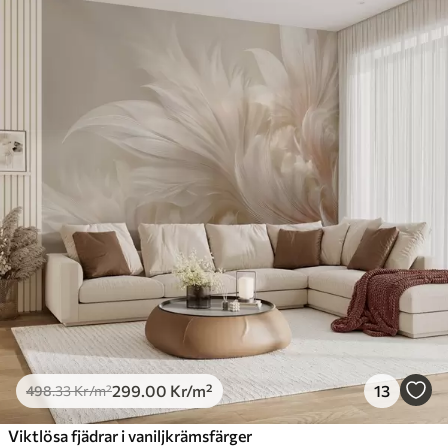
299
.00
Kr
/m²
13
498
.33
Kr
/m²
Viktlösa fjädrar i vaniljkrämsfärger