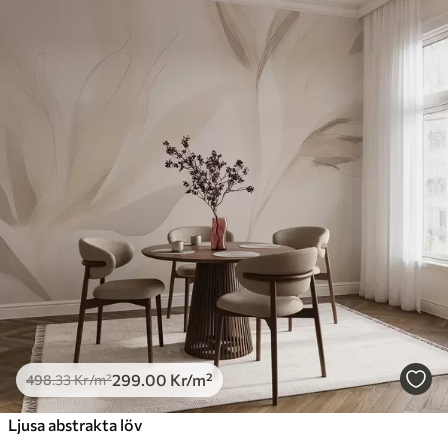
Standard
498
.33
299
.00
Kr
/m²
Premium
631
.67
379
.00
Kr
/m²
Premiumvinyl
725
.00
435
.00
Kr
/m²
Peel and Stick
900
.00
540
.00
Kr
/m²
299
.00
Kr
/m²
498
.33
Kr
/m²
Ljusa abstrakta löv