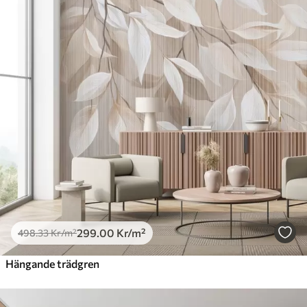
299
.00
Kr
/m²
498
.33
Kr
/m²
Hängande trädgren