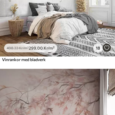
299
.00
Kr
/m²
18
498
.33
Kr
/m²
Vinrankor med bladverk