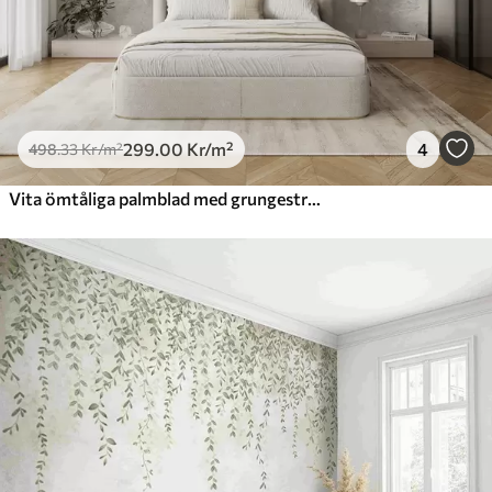
299
.00
Kr
/m²
4
498
.33
Kr
/m²
Vita ömtåliga palmblad med grungestruktur