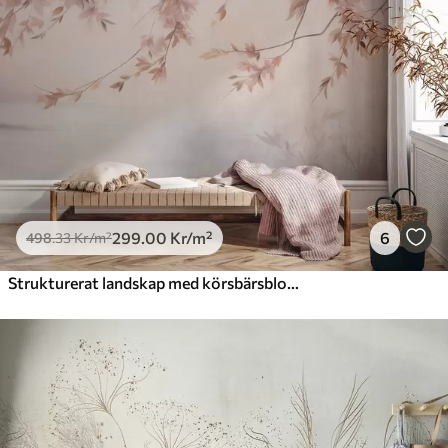
299
.00
Kr
/m²
6
498
.33
Kr
/m²
Strukturerat landskap med körsbärsblomgren, rosa löv, mjuk, dimmig bakgrund