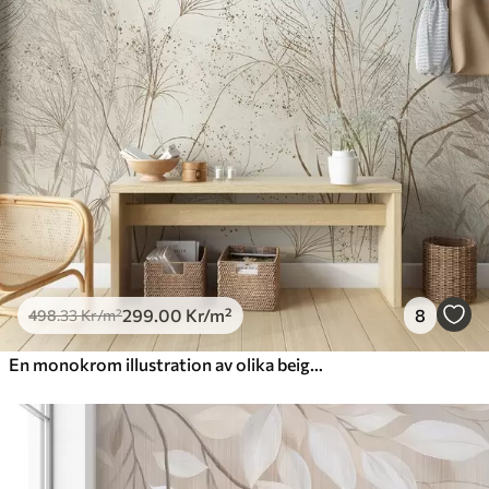
299
.00
Kr
/m²
8
498
.33
Kr
/m²
En monokrom illustration av olika beige växter och spikelets med fina, skira linjer och texturer