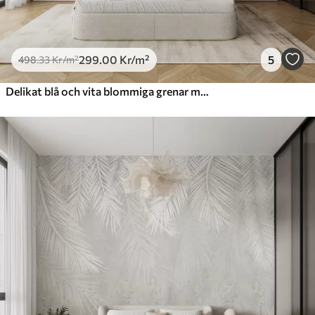
299
.00
Kr
/m²
5
498
.33
Kr
/m²
Delikat blå och vita blommiga grenar med mjuk, suddig akvarellbakgrund