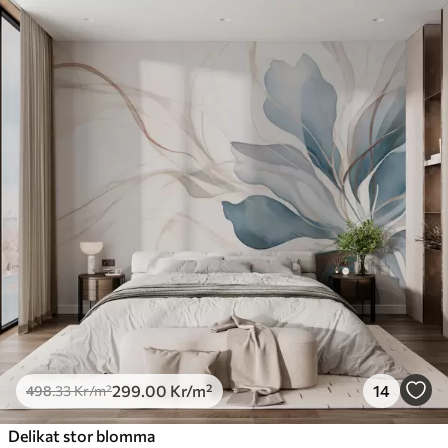
299
.00
Kr
/m²
14
498
.33
Kr
/m²
Delikat stor blomma