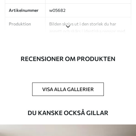
Artikelnummer
w05682
Produktion
Bilden skrivs ut i den storlek du har
angett och skärs i identiska remsor med
en bredd på upp till 50 cm.
Dessutom
Du kan lägga till ett lackskikt och/eller
RECENSIONER OM PRODUKTEN
tapetlim.
Rengöring
Tapeten kan rengöras försiktigt med en
mjuk svamp. Tapeter med lackfinish kan
rengöras med vatten.
VISA ALLA GALLERIER
Tillämpningsmetod
Sömlös applikation
DU KANSKE OCKSÅ GILLAR
Tillgängliga material