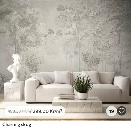
Standard
498
.33
299
.00
Kr
/m²
Premium
631
.67
379
.00
Kr
/m²
Premiumvinyl
725
.00
435
.00
Kr
/m²
Peel and Stick
900
.00
540
.00
Kr
/m²
299
.00
Kr
/m²
19
498
.33
Kr
/m²
Charmig skog