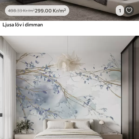
299
.00
Kr
/m²
1
498
.33
Kr
/m²
Ljusa löv i dimman