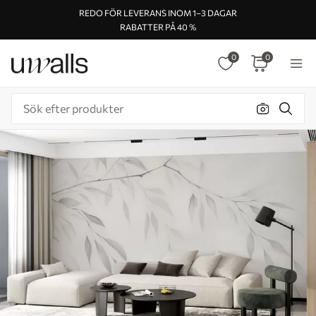
REDO FÖR LEVERANS INOM 1–3 DAGAR
RABATTER PÅ 40 %
0
0