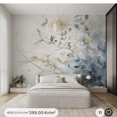
299
.00
Kr
/m²
11
498
.33
Kr
/m²