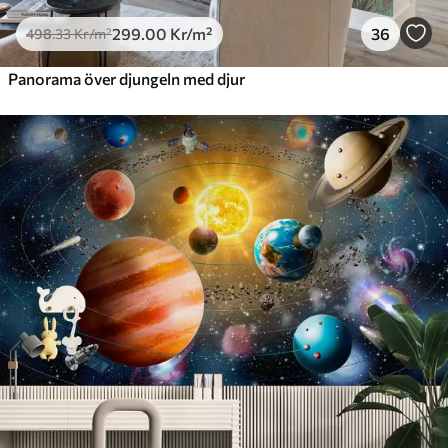
299
.00
Kr
/m²
36
498
.33
Kr
/m²
Panorama över djungeln med djur