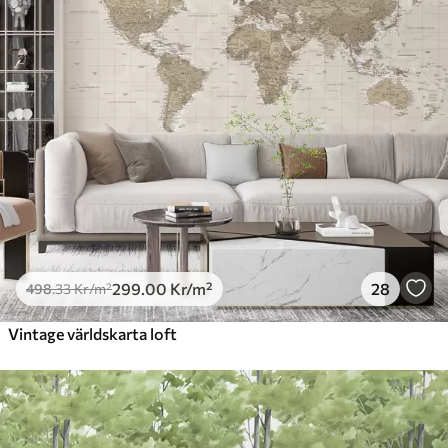
299
.00
Kr
/m²
28
498
.33
Kr
/m²
Vintage världskarta loft