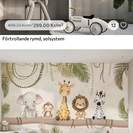
299
.00
Kr
/m²
12
498
.33
Kr
/m²
Förtrollande rymd, solsystem