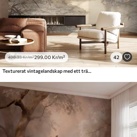
299
.00
Kr
/m²
42
498
.33
Kr
/m²
Texturerat vintagelandskap med ett träd nära en flod och en molnig himmel, naturkonst i sepiatoner