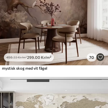
299
.00
Kr
/m²
70
498
.33
Kr
/m²
mystisk skog med vit fågel