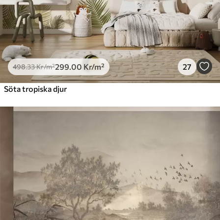
299
.00
Kr
/m²
27
498
.33
Kr
/m²
Söta tropiska djur