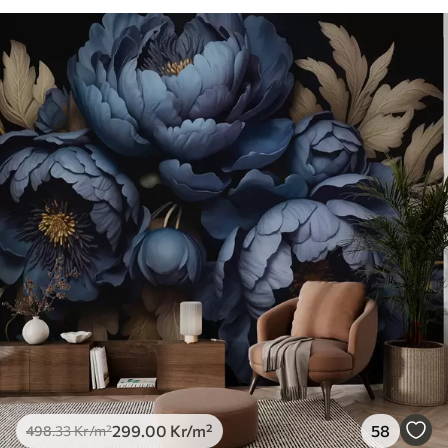
299
.00
Kr
/m²
58
498
.33
Kr
/m²