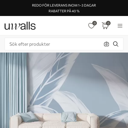
REDO FÖR LEVERANS INOM 1–3 DAGAR
RABATTER PÅ 40 %
0
0