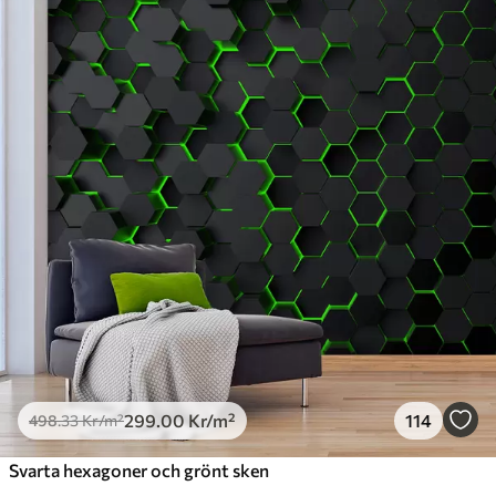
Standard
498
.33
299
.00
Kr
/m²
Premium
631
.67
379
.00
Kr
/m²
Premiumvinyl
725
.00
435
.00
Kr
/m²
Peel and Stick
900
.00
540
.00
Kr
/m²
299
.00
Kr
/m²
114
498
.33
Kr
/m²
Svarta hexagoner och grönt sken