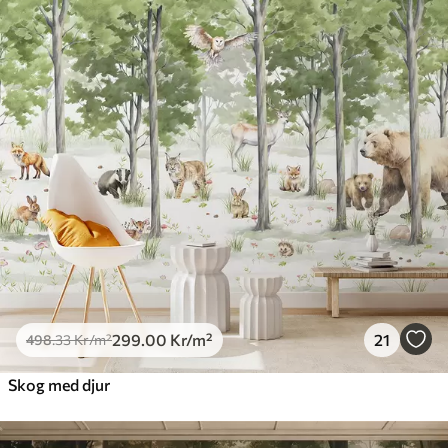
299
.00
Kr
/m²
21
498
.33
Kr
/m²
Skog med djur