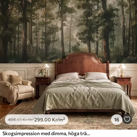
299
.00
Kr
/m²
16
498
.33
Kr
/m²
Skogsimpression med dimma, höga träd och en stig