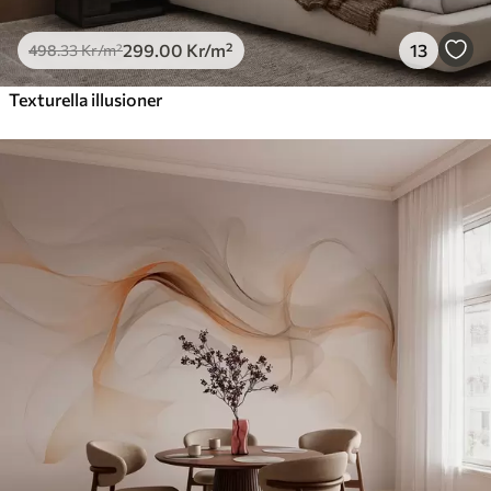
299
.00
Kr
/m²
13
498
.33
Kr
/m²
Texturella illusioner