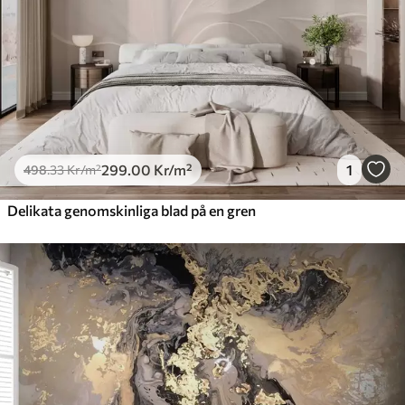
Premiumvinyl
725
.00
435
.00
Kr
/m²
Peel and Stick
900
.00
540
.00
Kr
/m²
299
.00
Kr
/m²
1
498
.33
Kr
/m²
Delikata genomskinliga blad på en gren