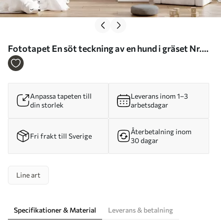
Fototapet En söt teckning av en hund i gräset Nr.
w05656
Anpassa tapeten till
Leverans inom 1–3
din storlek
arbetsdagar
Återbetalning inom
Fri frakt till Sverige
30 dagar
Line art
Specifikationer & Material
Leverans & betalning