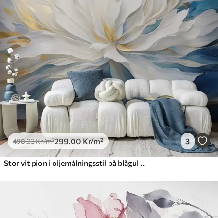
299
.00
Kr
/m²
3
498
.33
Kr
/m²
Stor vit pion i oljemålningsstil på blågul bakgrund