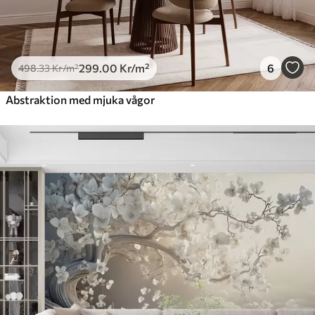
299
.00
Kr
/m²
6
498
.33
Kr
/m²
Abstraktion med mjuka vågor