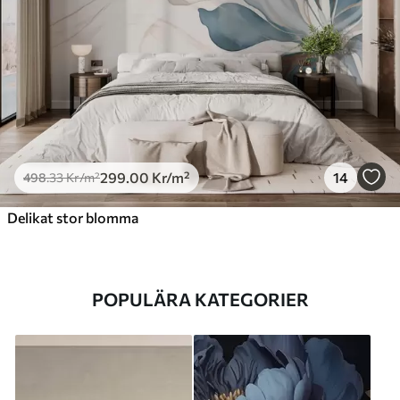
299
.00
Kr
/m²
14
498
.33
Kr
/m²
Delikat stor blomma
POPULÄRA KATEGORIER