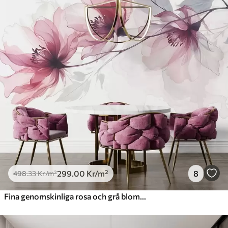
299
.00
Kr
/m²
8
498
.33
Kr
/m²
Fina genomskinliga rosa och grå blommor med mjuka, suddiga kronblad på vit bakgrund