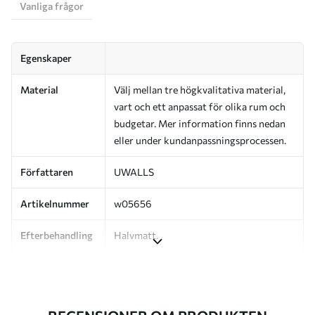
Vanliga frågor
Egenskaper
Material
Välj mellan tre högkvalitativa material,
vart och ett anpassat för olika rum och
budgetar. Mer information finns nedan
eller under kundanpassningsprocessen.
Författaren
UWALLS
Artikelnummer
w05656
Efterbehandling
Halvmatt.
Produktion
Bilden skrivs ut i den storlek du har
angett och skärs i identiska remsor med
en bredd på upp till 50 cm.