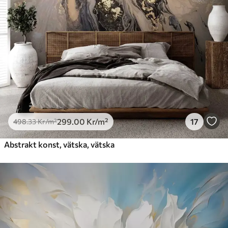
299
.00
Kr
/m²
17
498
.33
Kr
/m²
Abstrakt konst, vätska, vätska