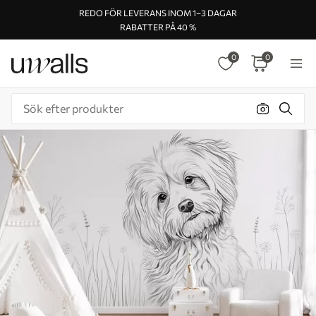
REDO FÖR LEVERANS INOM 1–3 DAGAR
RABATTER PÅ 40 %
0
0