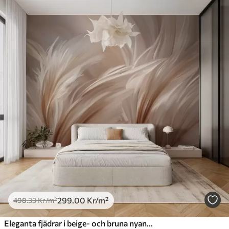
299
.00
Kr
/m²
498
.33
Kr
/m²
Eleganta fjädrar i beige- och bruna nyanser