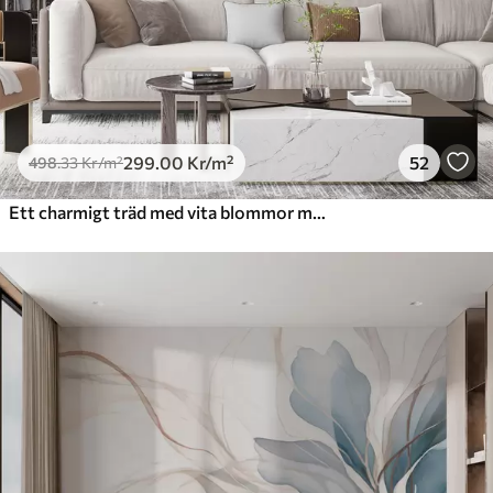
299
.00
Kr
/m²
52
498
.33
Kr
/m²
Ett charmigt träd med vita blommor mot en bakgrund av moln i en intressant stil i delikata varma färger