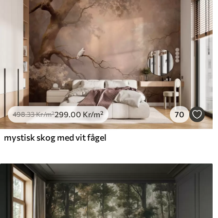
299
.00
Kr
/m²
70
498
.33
Kr
/m²
mystisk skog med vit fågel