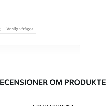
g
Vanliga frågor
va material, vart och ett anpassat för olika rum
on finns nedan eller under
ECENSIONER OM PRODUKT