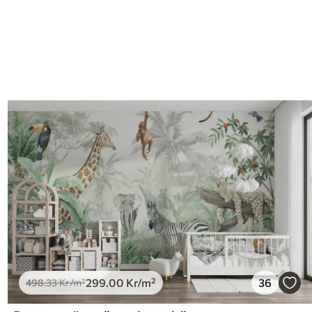
299
.00
Kr
/m²
36
498
.33
Kr
/m²