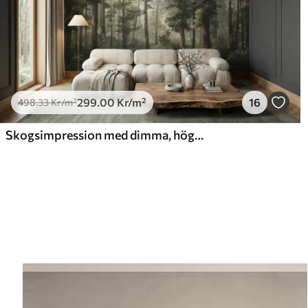
299
.00
Kr
/m²
16
498
.33
Kr
/m²
Skogsimpression med dimma, höga träd och en stig