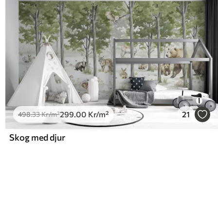
299
.00
Kr
/m²
21
498
.33
Kr
/m²
Skog med djur