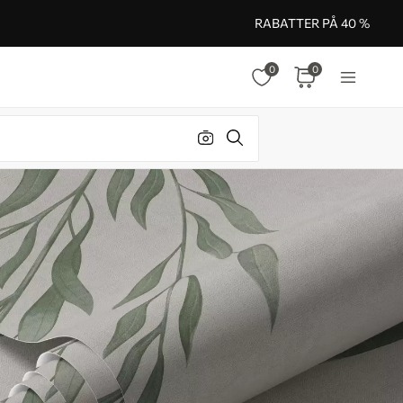
RABATTER PÅ 40 %
0
0