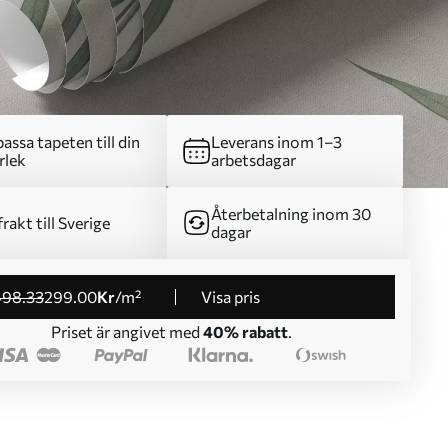
assa tapeten till din
Leverans inom 1–3
rlek
arbetsdagar
Återbetalning inom 30
frakt till Sverige
dagar
498
.33
299
.00
Kr
/m²
Visa pris
Priset är angivet med
40% rabatt
.