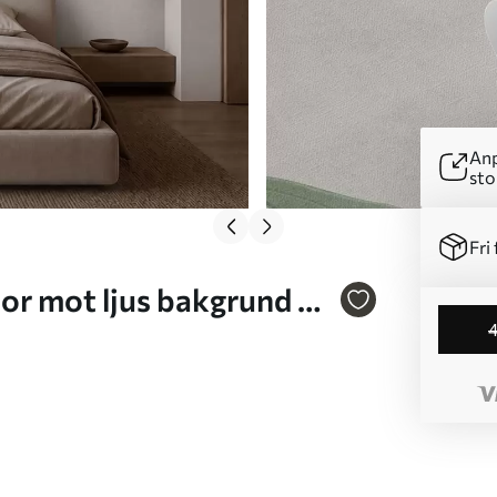
Anp
sto
Fri 