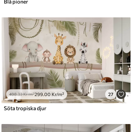
Blå pioner
299
.00
Kr
/m²
27
498
.33
Kr
/m²
Söta tropiska djur