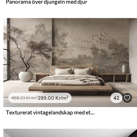
Panorama över djungeln med djur
299
.00
Kr
/m²
42
498
.33
Kr
/m²
Texturerat vintagelandskap med ett träd nära en flod och en molnig himmel, naturkonst i sepiatoner