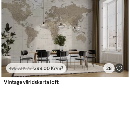
299
.00
Kr
/m²
28
498
.33
Kr
/m²
Vintage världskarta loft