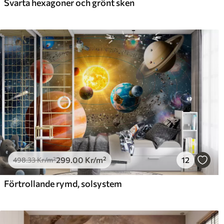
Svarta hexagoner och grönt sken
299
.00
Kr
/m²
12
498
.33
Kr
/m²
Förtrollande rymd, solsystem