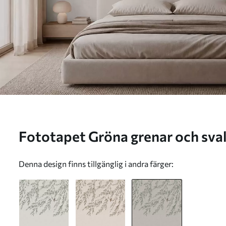
Fototapet Gröna grenar och svalor mot ljus bakgrund Nr.
w05630v2
Denna design finns tillgänglig i andra färger: