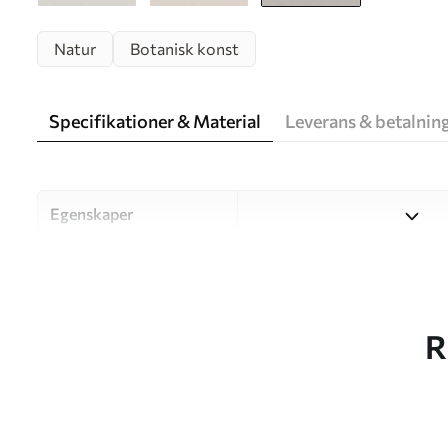
Natur
Botanisk konst
Specifikationer & Material
Leverans & betalnin
Egenskaper
Material
Välj mellan tre högkvalitati
och budgetar. Mer informati
kundanpassningsprocessen.
R
Författaren
UWALLS
Artikelnummer
w05630v2