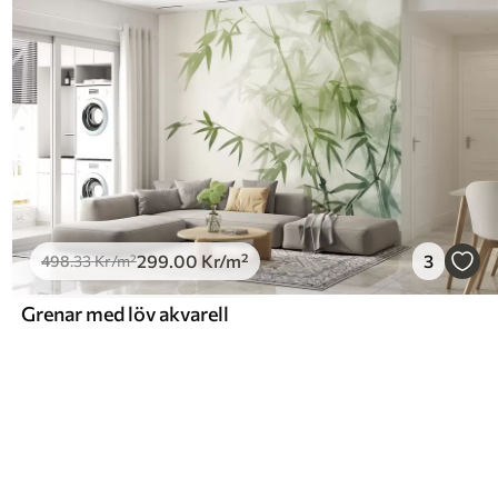
299
.00
Kr
/m²
3
498
.33
Kr
/m²
Grenar med löv akvarell