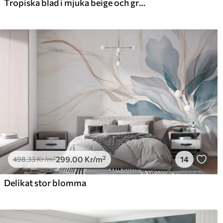
Tropiska blad i mjuka beige och gröna toner, med en akvarelleffekt och mjuka färgövergångar
299
.00
Kr
/m²
14
498
.33
Kr
/m²
Delikat stor blomma