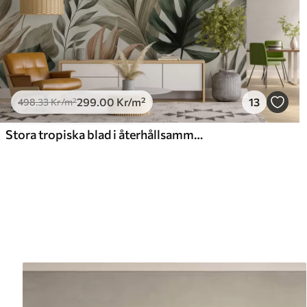
299
.00
Kr
/m²
13
498
.33
Kr
/m²
Stora tropiska blad i återhållsamma, delikata pastellfärger