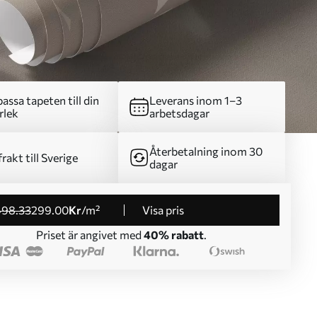
assa tapeten till din
Leverans inom 1–3
rlek
arbetsdagar
Återbetalning inom 30
frakt till Sverige
dagar
498
.33
299
.00
Kr
/m²
Visa pris
Priset är angivet med
40% rabatt
.