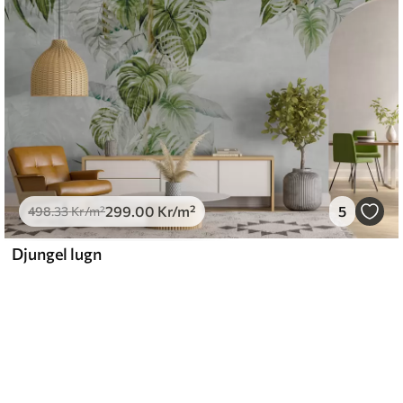
299
.00
Kr
/m²
5
498
.33
Kr
/m²
Djungel lugn