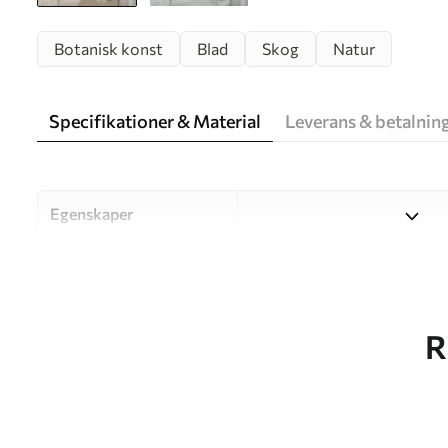
Botanisk konst
Blad
Skog
Natur
Specifikationer & Material
Leverans & betalnin
Egenskaper
Material
Välj mellan tre högkvalitati
och budgetar. Mer informati
kundanpassningsprocessen.
R
Författaren
UWALLS
Artikelnummer
w05586