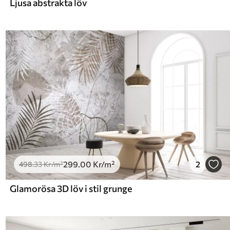
Ljusa abstrakta löv
299
.00
Kr
/m²
2
498
.33
Kr
/m²
Glamorösa 3D löv i stil grunge