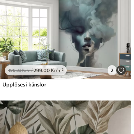
299
.00
Kr
/m²
2
498
.33
Kr
/m²
Upplöses i känslor