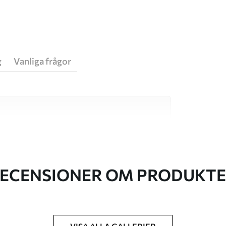
g
Vanliga frågor
va material, vart och ett anpassat för olika rum
on finns nedan eller under
ECENSIONER OM PRODUKT