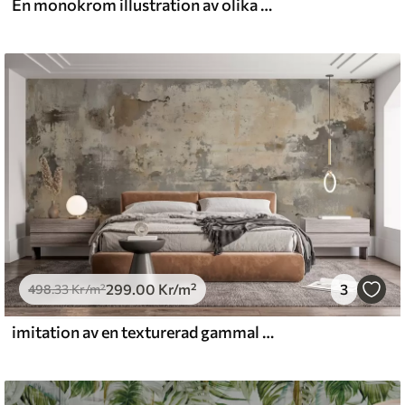
En monokrom illustration av olika beige växter och spikelets med fina, skira linjer och texturer
299
.00
Kr
/m²
3
498
.33
Kr
/m²
imitation av en texturerad gammal vägg