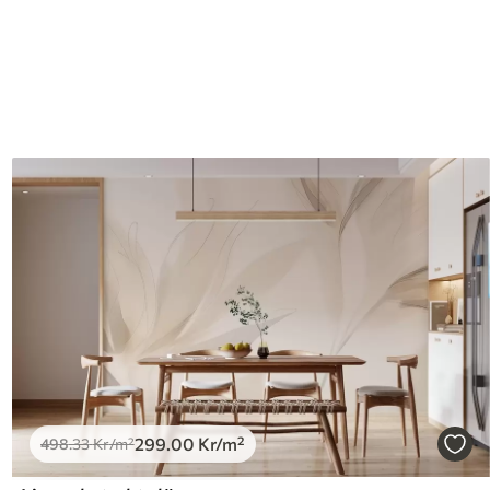
299
.00
Kr
/m²
498
.33
Kr
/m²