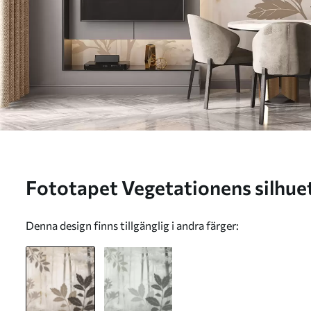
Fototapet Vegetationens silhuetter mot bakgrunden av
en abstrakt skog Nr. w05586
Denna design finns tillgänglig i andra färger: