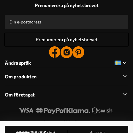
Prenumerera på nyhetsbrevet
Prenumerera på nyhetsbrevet
Ändra språk
Om produkten
Om företaget
Redigera cookiebehörigheter
© 2011-2026 Uwalls . Alla rättigheter förbehållna. Drivs av
498
.33
299
.00
Kr
/m²
Visa pris