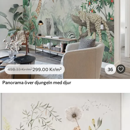
299
.00
Kr
/m²
36
498
.33
Kr
/m²
Panorama över djungeln med djur