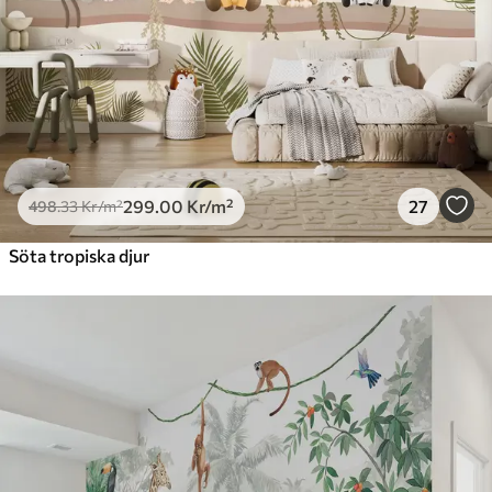
725
.00
435
.00
Kr
/m²
Peel and Stick
900
.00
540
.00
Kr
/m²
299
.00
Kr
/m²
27
498
.33
Kr
/m²
Söta tropiska djur