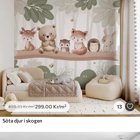
299
.00
Kr
/m²
13
498
.33
Kr
/m²
Söta djur i skogen