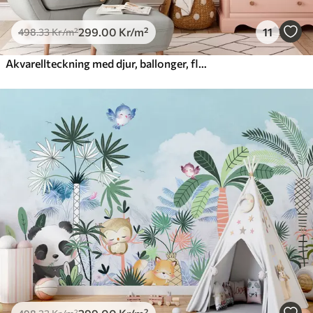
299
.00
Kr
/m²
11
498
.33
Kr
/m²
Akvarellteckning med djur, ballonger, flygplan och bil