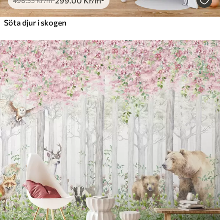
299
.00
Kr
/m²
498
.33
Kr
/m²
Söta djur i skogen