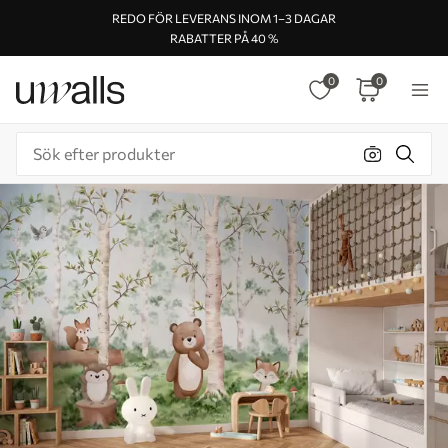
REDO FÖR LEVERANS INOM 1–3 DAGAR
RABATTER PÅ 40 %
0
0