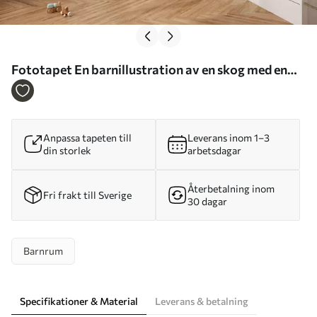
Fototapet En barnillustration av en skog med en
björn, en räv och en igelkott Nr. w05532
Anpassa tapeten till
Leverans inom 1–3
din storlek
arbetsdagar
Återbetalning inom
Fri frakt till Sverige
30 dagar
Barnrum
Specifikationer & Material
Leverans & betalning