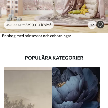
299
.00
Kr
/m²
12
498
.33
Kr
/m²
En skog med prinsessor och enhörningar
POPULÄRA KATEGORIER