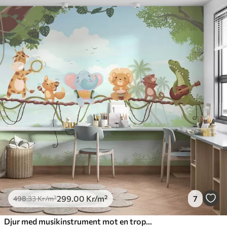
299
.00
Kr
/m²
7
498
.33
Kr
/m²
Djur med musikinstrument mot en tropisk bakgrund