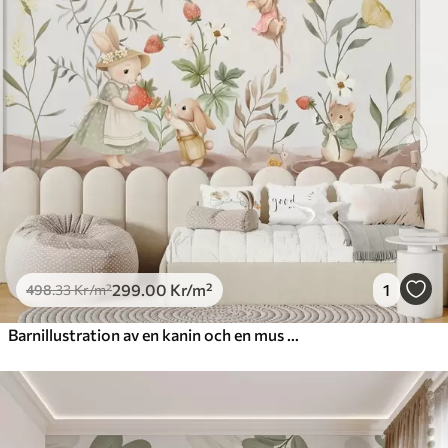
299
.00
Kr
/m²
1
498
.33
Kr
/m²
Barnillustration av en kanin och en mus bland växter och blommor