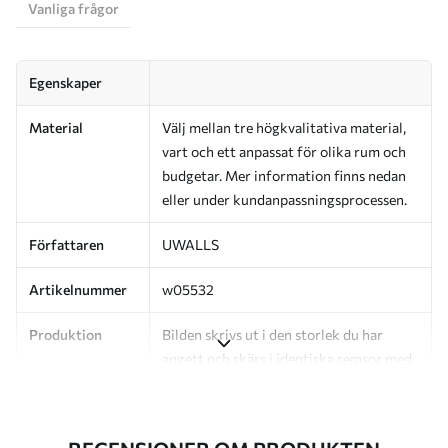
Vanliga frågor
Egenskaper
Material
Välj mellan tre högkvalitativa material,
vart och ett anpassat för olika rum och
budgetar. Mer information finns nedan
eller under kundanpassningsprocessen.
Författaren
UWALLS
Artikelnummer
w05532
Produktion
Bilden skrivs ut i den storlek du har
angett och skärs i identiska remsor med
en bredd på upp till 50 cm.
Dessutom
Du kan lägga till ett lackskikt och/eller