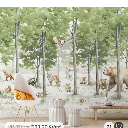
299
.00
Kr
/m²
21
498
.33
Kr
/m²