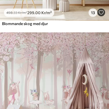
299
.00
Kr
/m²
13
498
.33
Kr
/m²
Blommande skog med djur