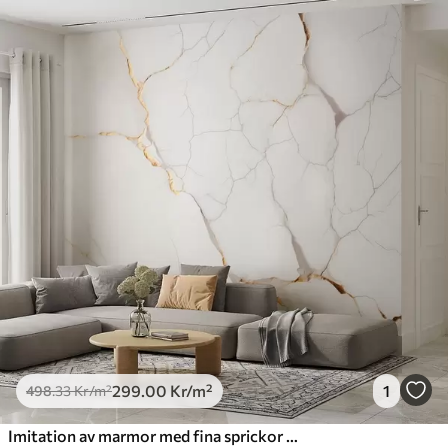
299
.00
Kr
/m²
1
498
.33
Kr
/m²
Imitation av marmor med fina sprickor och gula ådror