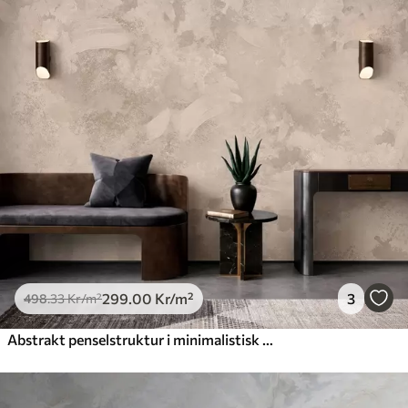
299
.00
Kr
/m²
3
498
.33
Kr
/m²
Abstrakt penselstruktur i minimalistisk stil i beige nyanser