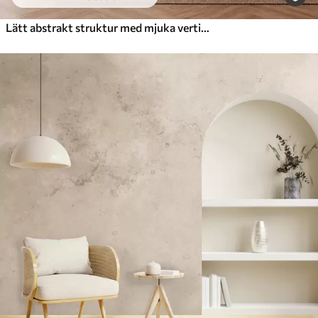
Lätt abstrakt struktur med mjuka vertikala övergångar i krämiga nyanser