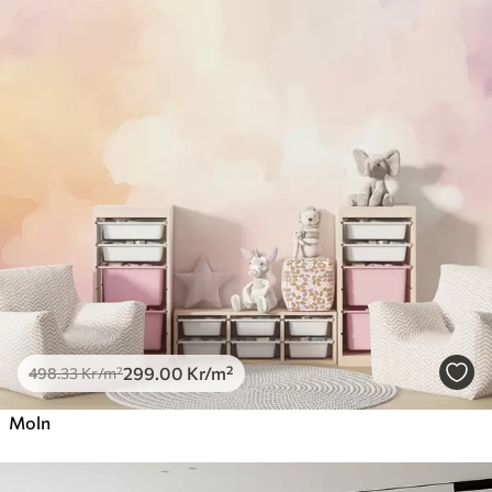
299
.00
Kr
/m²
498
.33
Kr
/m²
Moln