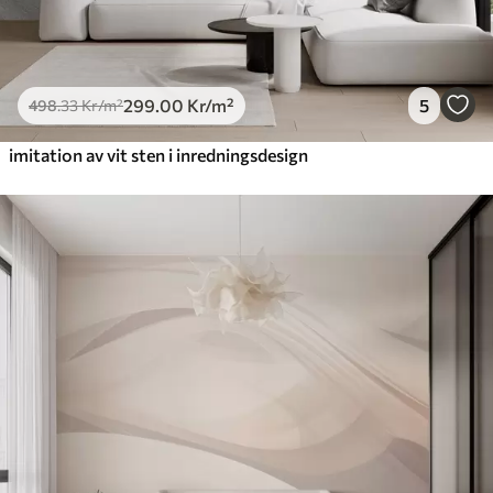
299
.00
Kr
/m²
5
498
.33
Kr
/m²
imitation av vit sten i inredningsdesign