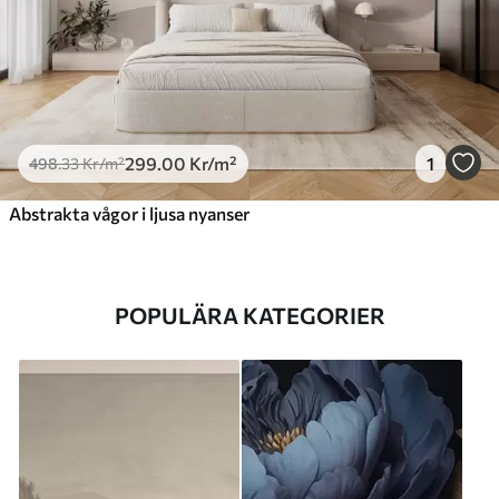
299
.00
Kr
/m²
1
498
.33
Kr
/m²
Abstrakta vågor i ljusa nyanser
POPULÄRA KATEGORIER