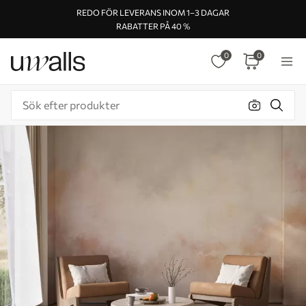
REDO FÖR LEVERANS INOM 1–3 DAGAR
RABATTER PÅ 40 %
0
0