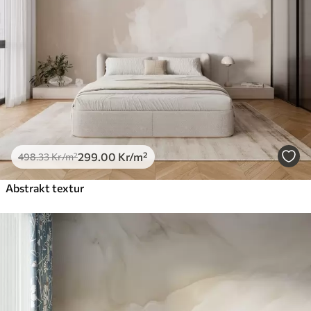
Premiumvinyl
725
.00
435
.00
Kr
/m²
Peel and Stick
900
.00
540
.00
Kr
/m²
299
.00
Kr
/m²
498
.33
Kr
/m²
Abstrakt textur