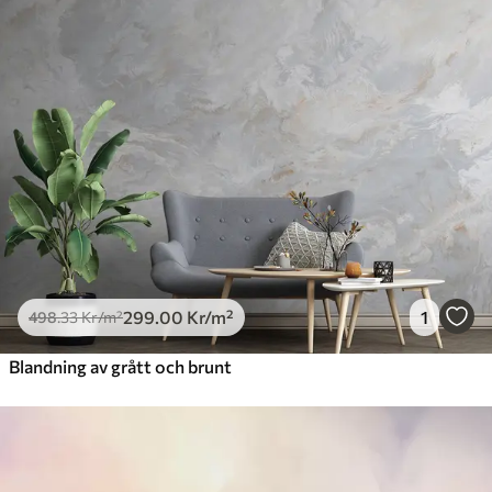
299
.00
Kr
/m²
1
498
.33
Kr
/m²
Blandning av grått och brunt