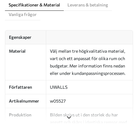
Specifikationer & Material
Leverans & betalning
Vanliga frågor
Egenskaper
Material
Välj mellan tre högkvalitativa material,
vart och ett anpassat för olika rum och
budgetar. Mer information finns nedan
eller under kundanpassningsprocessen.
Författaren
UWALLS
Artikelnummer
w05527
Produktion
Bilden skrivs ut i den storlek du har
angett och skärs i identiska remsor med
en bredd på upp till 50 cm.