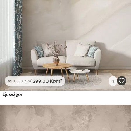
299
.00
Kr
/m²
1
498
.33
Kr
/m²
Ljusvågor