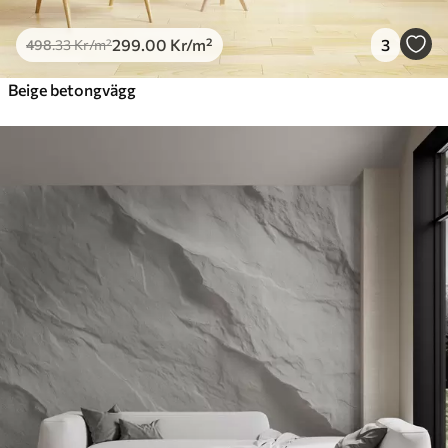
299
.00
Kr
/m²
3
498
.33
Kr
/m²
Beige betongvägg