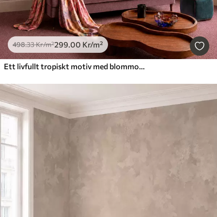
299
.00
Kr
/m²
498
.33
Kr
/m²
Ett livfullt tropiskt motiv med blommor, blad och färgglada frukter