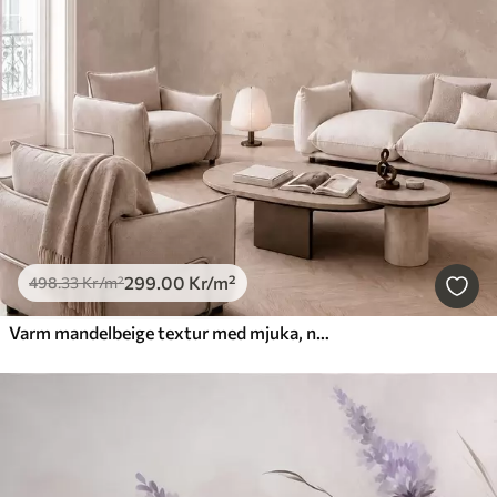
299
.00
Kr
/m²
498
.33
Kr
/m²
Varm mandelbeige textur med mjuka, naturliga tonövergångar