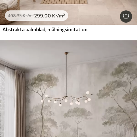
299
.00
Kr
/m²
498
.33
Kr
/m²
Abstrakta palmblad, målningsimitation