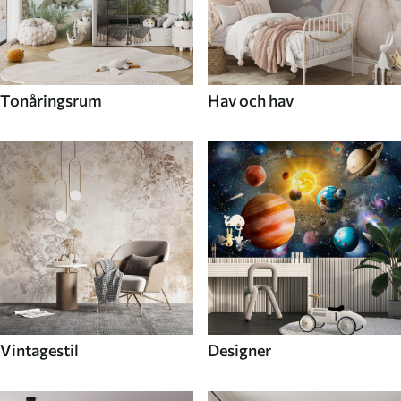
Tonåringsrum
Hav och hav
Vintagestil
Designer