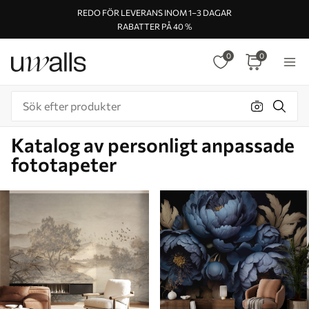
REDO FÖR LEVERANS INOM 1–3 DAGAR
RABATTER PÅ 40 %
0
0
Katalog av personligt anpassade
fototapeter