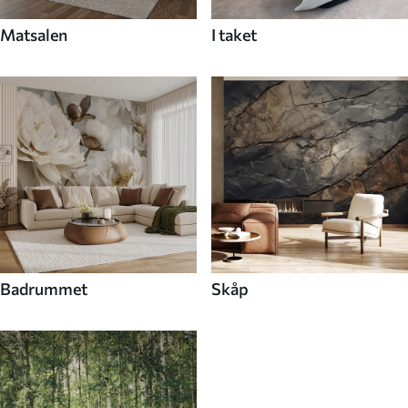
Matsalen
I taket
Badrummet
Skåp