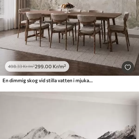
299
.00
Kr
/m²
498
.33
Kr
/m²
En dimmig skog vid stilla vatten i mjuka, naturliga pastellfärger