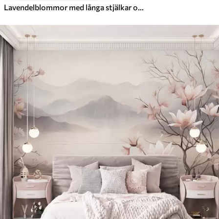
Lavendelblommor med långa stjälkar och blad, konstverk i mjuka pastellfärger med struktur