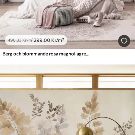
299
.00
Kr
/m²
498
.33
Kr
/m²
Berg och blommande rosa magnoliagrenar, ett landskap med varierad struktur