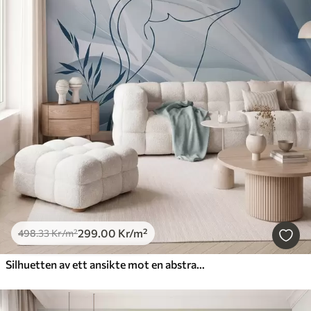
299
.00
Kr
/m²
498
.33
Kr
/m²
Silhuetten av ett ansikte mot en abstrakt bakgrund