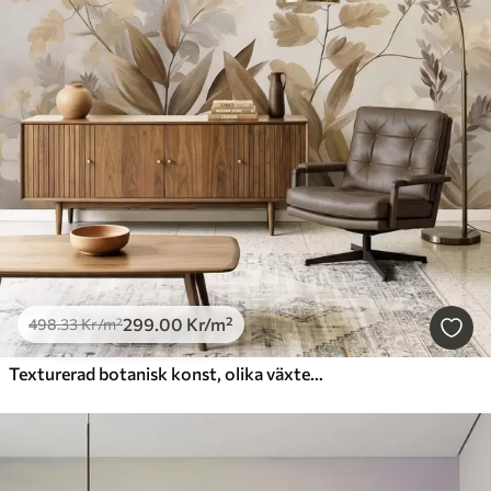
299
.00
Kr
/m²
498
.33
Kr
/m²
Texturerad botanisk konst, olika växter och blad i bruna och beige nyanser