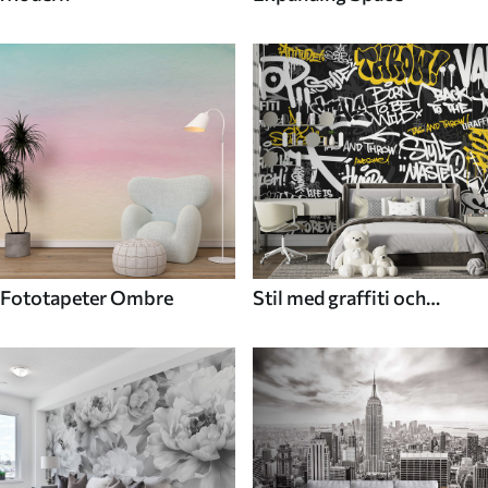
Fototapeter Ombre
Stil med graffiti och
gatukonst