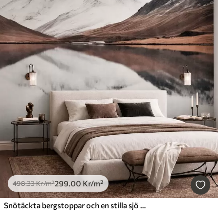
299
.00
Kr
/m²
498
.33
Kr
/m²
Snötäckta bergstoppar och en stilla sjö med en spegelblank yta