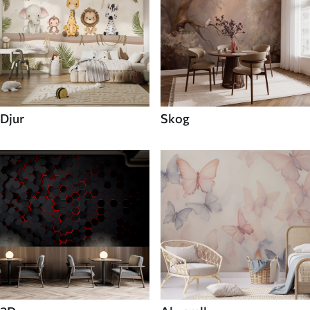
Djur
Skog