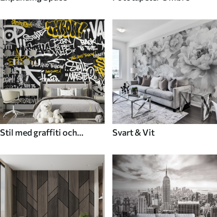
Stil med graffiti och
Svart & Vit
gatukonst