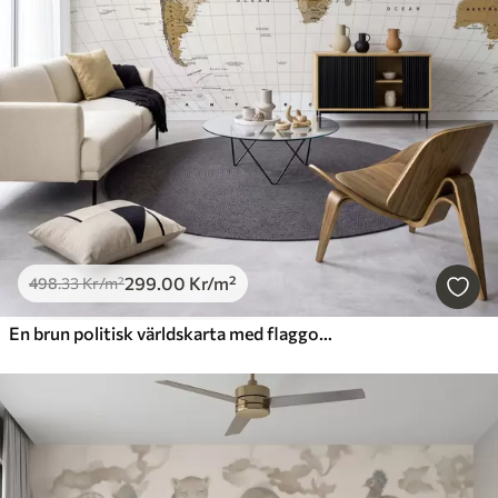
299
.00
Kr
/m²
498
.33
Kr
/m²
En brun politisk världskarta med flaggor på engelska