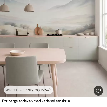
299
.00
Kr
/m²
498
.33
Kr
/m²
Ett bergslandskap med varierad struktur