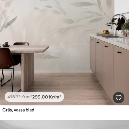
299
.00
Kr
/m²
498
.33
Kr
/m²
Gräs, vassa blad