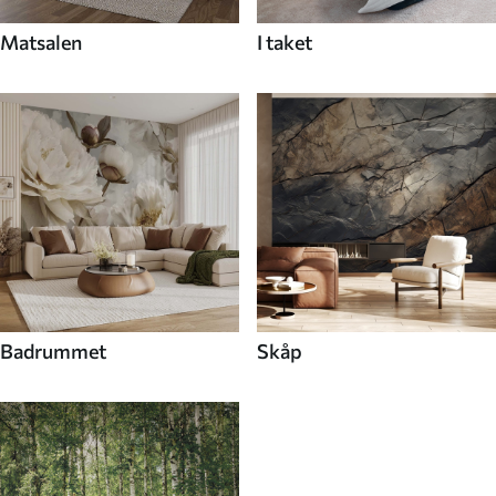
Matsalen
I taket
Badrummet
Skåp