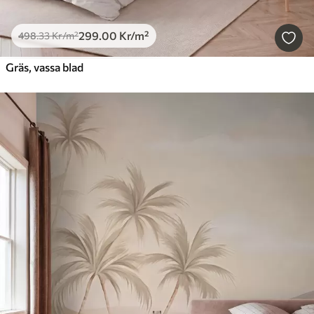
299
.00
Kr
/m²
498
.33
Kr
/m²
Gräs, vassa blad