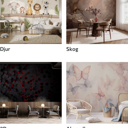
Djur
Skog