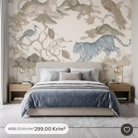
299
.00
Kr
/m²
498
.33
Kr
/m²