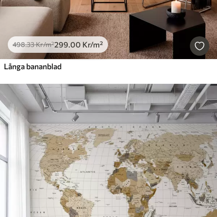
299
.00
Kr
/m²
498
.33
Kr
/m²
Långa bananblad