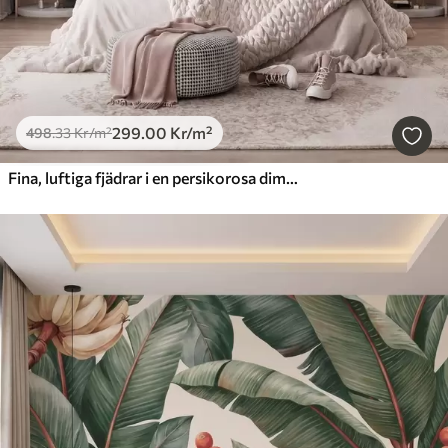
299
.00
Kr
/m²
498
.33
Kr
/m²
Fina, luftiga fjädrar i en persikorosa dimma med skimmer