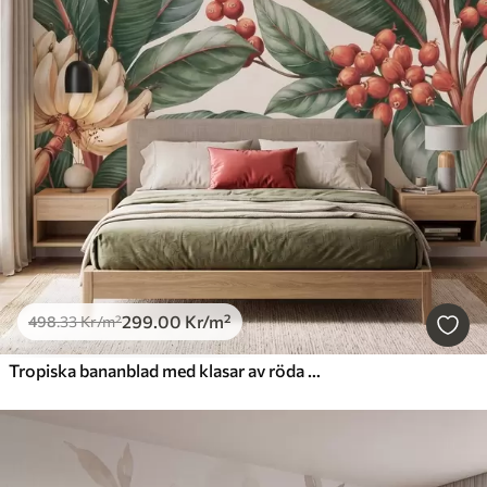
299
.00
Kr
/m²
498
.33
Kr
/m²
Tropiska bananblad med klasar av röda kaffebär, i akvarellstil