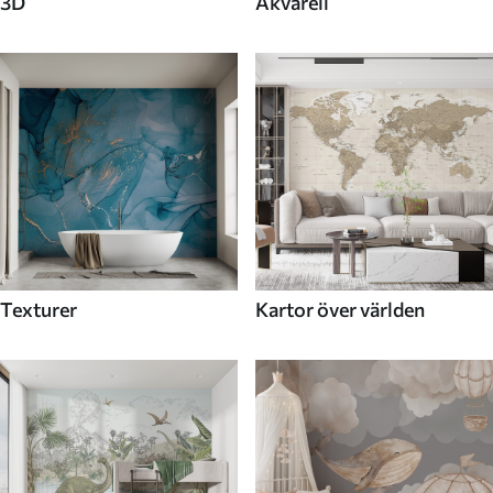
3D
Akvarell
Texturer
Kartor över världen