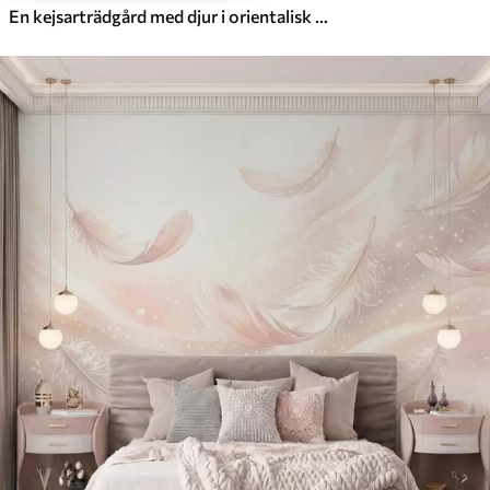
En kejsarträdgård med djur i orientalisk stil – apa, leopard, tiger, påfågel och häger