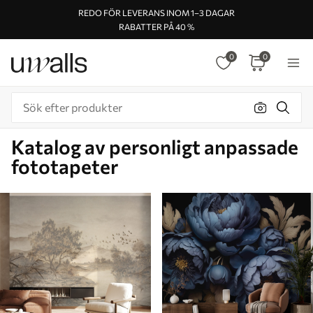
REDO FÖR LEVERANS INOM 1–3 DAGAR
RABATTER PÅ 40 %
0
0
Katalog av personligt anpassade
fototapeter